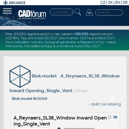
CZ
|
SK
|
EN
|
DE
Přes 123.000 registrovaných u nás, celkem
1.130.000
registrovaných
(CZ+EN)
. Tipy pro
AutoCAD 2027
, pro
Inventor 2027
a pro
Revit 2027
.
Nový
Kalkulátor nosníků
,
Spirograf generátor
a
Regresní křivky
v sekci
Převodníky
.
Kompletní
příkazy
a
proměnné AutoCADu 2027
.
Blok-model: A_Reynaers_SL38_Window
Inward Opening_Single_Vent
(Okna)
Blok-model #13059
« zpět na Katalog
A_Reynaers_SL38_Window Inward Open
ing_Single_Vent