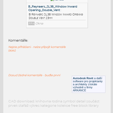
B Reynaers SL38 Window Inward Opening
Single Vent 23mm
RFA
Okna
A_Reynaers_SL38_Window Inward
Opening_Double_Vent
:
A Reynaers SL38 Window Inward Opening
Komentáře:
Double Vent 23mm
Nejste přihlášeni - nelze připojit komentáře
RFA
Okna
bloků
B_Reynaers_SL38_Window Inward
Opening_Double_Vent
:
Dosud žádné komentáře - buďte první
B Reynaers SL38 Window Inward Opening
Autodesk Revit
a další
Double Vent 23mm
software pro projektanty
a architekty získáte
RFA
Okna
výhodně u firmy
ARKANCE
CAD download: knihovna rodina symbol detail součást
prvek stafáž výkres kategorie kolekce free block library