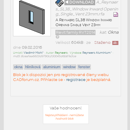
◄ DOWNLOAD
A_Reynaer
s_SL38_Window Inward Openin
g_Single_Vent 23mm.rfa
A Reynaers SL38 Window Inward
Opening Single Vent 23mm
Revit family RVT2014
kat:
Okna
Velikost
604kB
• ze
Staženo:
43
x
dne
09.02.2016
Umístil:
Vladimír Michl^
• Autor:
Reynaers
• Výrobce:
Reynaers Aluminium^
•
md5: 8ceafea6603d9790c200045d6b87e3ce
okna
hliníková
aluminium
window
fenster
Blok je k dispozici jen pro registrované členy webu
CADforum.cz. Přihlaste se -
registrace
je bezplatná.
Vaše hodnocení:
Nejste přihlášeni - nemůžete
hodnotit blok