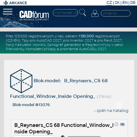
CZ
|
SK
|
EN
|
DE
Přes 123.000 registrovaných u nás, celkem
1.130.000
registrovaných
(CZ+EN)
. Tipy pro
AutoCAD 2027
, pro
Inventor 2027
a pro
Revit 2027
.
Nový
Kalkulátor nosníků
,
Spirograf generátor
a
Regresní křivky
v sekci
Převodníky
.
Kompletní
příkazy
a
proměnné AutoCADu 2027
.
Blok-model: B_Reynaers_CS 68
Functional_Window_Inside Opening_
(Okna)
Blok-model #13076
« zpět na Katalog
B_Reynaers_CS 68 Functional_Window_I
nside Opening_