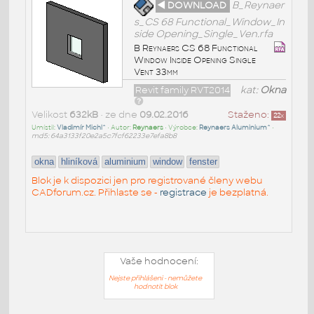
◄ DOWNLOAD
B_Reynaer
s_CS 68 Functional_Window_In
side Opening_Single_Ven.rfa
B Reynaers CS 68 Functional
Window Inside Opening Single
Vent 33mm
Revit family RVT2014
kat:
Okna
Velikost
632kB
• ze dne
09.02.2016
Staženo:
22
x
Umístil:
Vladimír Michl^
• Autor:
Reynaers
• Výrobce:
Reynaers Aluminium^
•
md5: 64a3133f20e2a5c7fcf62233e7efa8b8
okna
hliníková
aluminium
window
fenster
Blok je k dispozici jen pro registrované členy webu
CADforum.cz. Přihlaste se -
registrace
je bezplatná.
Vaše hodnocení:
Nejste přihlášeni - nemůžete
hodnotit blok