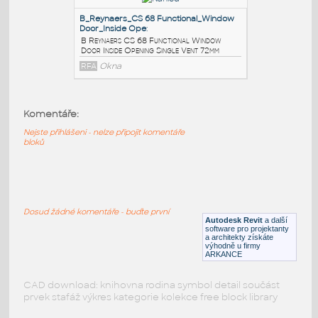
A Reynaers CS 68 Functional Window
Inside Opening Single Vent 33mm
RFA
Okna
B_Reynaers_CS 68
Functional_Window_Inside Opening_
:
B Reynaers CS 68 Functional Window
Komentáře:
Inside Opening double Vent 33mm
Nejste přihlášeni - nelze připojit komentáře
RFA
Okna
bloků
B_Reynaers_CS 68 Functional_Window
Door_Inside Ope
:
Dosud žádné komentáře - buďte první
B Reynaers CS 68 Functional Window
Autodesk Revit
a další
Door Inside Opening Single Vent 72mm
software pro projektanty
a architekty získáte
RFA
Okna
výhodně u firmy
ARKANCE
CAD download: knihovna rodina symbol detail součást
prvek stafáž výkres kategorie kolekce free block library