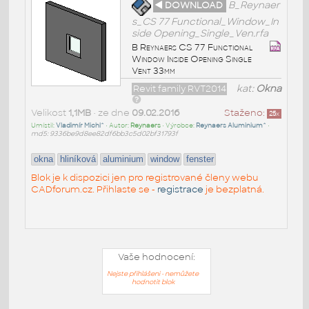
◄ DOWNLOAD
B_Reynaer
s_CS 77 Functional_Window_In
side Opening_Single_Ven.rfa
B Reynaers CS 77 Functional
Window Inside Opening Single
Vent 33mm
Revit family RVT2014
kat:
Okna
Velikost
1,1MB
• ze dne
09.02.2016
Staženo:
25
x
Umístil:
Vladimír Michl^
• Autor:
Reynaers
• Výrobce:
Reynaers Aluminium^
•
md5: 9336be9d8ee82df6bb3c5d02bf31793f
okna
hliníková
aluminium
window
fenster
Blok je k dispozici jen pro registrované členy webu
CADforum.cz. Přihlaste se -
registrace
je bezplatná.
Vaše hodnocení:
Nejste přihlášeni - nemůžete
hodnotit blok