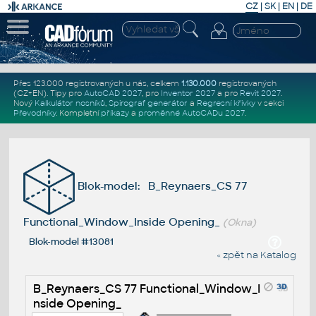
CZ
|
SK
|
EN
|
DE
Přes 123.000 registrovaných u nás, celkem
1.130.000
registrovaných
(CZ+EN)
. Tipy pro
AutoCAD 2027
, pro
Inventor 2027
a pro
Revit 2027
.
Nový
Kalkulátor nosníků
,
Spirograf generátor
a
Regresní křivky
v sekci
Převodníky
.
Kompletní
příkazy
a
proměnné AutoCADu 2027
.
Blok-model: B_Reynaers_CS 77
Functional_Window_Inside Opening_
(Okna)
Blok-model #13081
« zpět na Katalog
B_Reynaers_CS 77 Functional_Window_I
nside Opening_