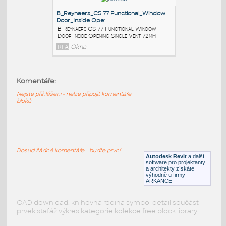
A Reynaers CS 77 Functional Window
Inside Opening Single Vent 33mm
RFA
Okna
B_Reynaers_CS 77
Functional_Window_Inside Opening_
:
B Reynaers CS 77 Functional Window
Komentáře:
Inside Opening double Vent 33mm
Nejste přihlášeni - nelze připojit komentáře
RFA
Okna
bloků
B_Reynaers_CS 77 Functional_Window
Door_Inside Ope
:
Dosud žádné komentáře - buďte první
B Reynaers CS 77 Functional Window
Autodesk Revit
a další
Door Inside Opening Single Vent 72mm
software pro projektanty
a architekty získáte
RFA
Okna
výhodně u firmy
ARKANCE
CAD download: knihovna rodina symbol detail součást
prvek stafáž výkres kategorie kolekce free block library