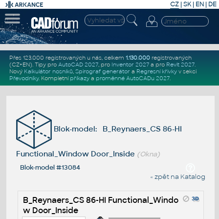
CZ
|
SK
|
EN
|
DE
Přes 123.000 registrovaných u nás, celkem
1.130.000
registrovaných
(CZ+EN)
. Tipy pro
AutoCAD 2027
, pro
Inventor 2027
a pro
Revit 2027
.
Nový
Kalkulátor nosníků
,
Spirograf generátor
a
Regresní křivky
v sekci
Převodníky
.
Kompletní
příkazy
a
proměnné AutoCADu 2027
.
Blok-model: B_Reynaers_CS 86-HI
Functional_Window Door_Inside
(Okna)
Blok-model #13084
« zpět na Katalog
B_Reynaers_CS 86-HI Functional_Windo
w Door_Inside