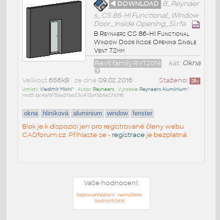
◄ DOWNLOAD
B_Reynaer
s_CS 86-HI Functional_Window
Door_Inside Opening_Si.rfa
B Reynaers CS 86-HI Functional
Window Door Inside Opening Single
Vent 72mm
Revit family RVT2014
kat:
Okna
Velikost
656kB
• ze dne
09.02.2016
Staženo:
26
x
Umístil:
Vladimír Michl^
• Autor:
Reynaers
• Výrobce:
Reynaers Aluminium^
•
md5: bc4af875aa5faa23c472af5bfe231d16
okna
hliníková
aluminium
window
fenster
Blok je k dispozici jen pro registrované členy webu
CADforum.cz. Přihlaste se -
registrace
je bezplatná.
Vaše hodnocení:
Nejste přihlášeni - nemůžete
hodnotit blok