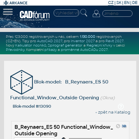
CZ
|
SK
|
EN
|
DE
Přes 123.000 registrovaných u nás, celkem
1.130.000
registrovaných
(CZ+EN)
. Tipy pro
AutoCAD 2027
, pro
Inventor 2027
a pro
Revit 2027
.
Nový
Kalkulátor nosníků
,
Spirograf generátor
a
Regresní křivky
v sekci
Převodníky
.
Kompletní
příkazy
a
proměnné AutoCADu 2027
.
Blok-model: B_Reynaers_ES 50
Functional_Window_Outside Opening
(Okna)
Blok-model #13090
« zpět na Katalog
B_Reynaers_ES 50 Functional_Window_
Outside Opening