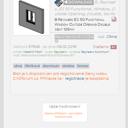
◄ DOWNLOAD
B_Reynaer
s_ES 50 Functional_Window_O
utside Opening_Double_Ve.rfa
B Reynaers ES 50 Functional
Window Outside Opening Double
Vent 105mm
Revit family RVT2014
kat:
Okna
Velikost
576kB
• ze dne
09.02.2016
Staženo:
42
x
Umístil:
Vladimír Michl^
• Autor:
Reynaers
• Výrobce:
Reynaers Aluminium^
•
md5: 586a03a542d48d8743a797555d4ac8f7
okna
hliníková
aluminium
window
fenster
Blok je k dispozici jen pro registrované členy webu
CADforum.cz. Přihlaste se -
registrace
je bezplatná.
Vaše hodnocení:
Nejste přihlášeni - nemůžete
hodnotit blok