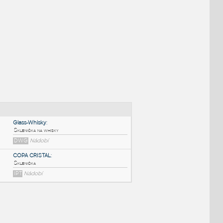
NÉ BLOKY
:
Glass-Whisky
: