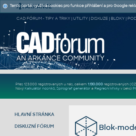
Tento portál využívá cookies pro funkce přihlášení a pro Google rek
CAD FÓRUM - TIPY A TRIKY | UTILITY | DISKUZE | BLOKY |
Přes 123.000 registrovaných u nás, celkem
1.130.000
registrovaných (C
Nový
Kalkulátor nosníků
,
Spirograf generátor
a
Regresní křivky
v sekci
P
HLAVNÍ STRÁNKA
Blok-mode
DISKUZNÍ FÓRUM