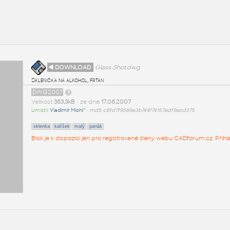
◄ DOWNLOAD
Glass-Shot.dwg
Sklenička na alkohol, frťan
DWG2007
Velikost
363,3kB
• ze dne
17.06.2007
Umístil:
Vladimír Michl^
•
md5: c8fd7f9589e3b744f74157edf9ecd375
sklenka
kalíšek
malý
panák
Blok je k dispozici jen pro registrované členy webu CADforum.cz. Přihl