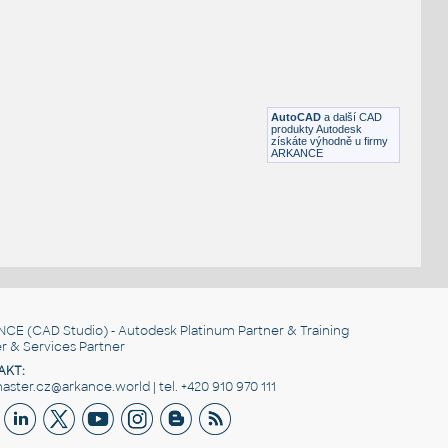
Sklenička na whisky
DWG
Nádobí
COPA CRISTAL
:
Sklenička
AutoCAD
a další CAD
IPT
Nádobí
produkty Autodesk
získáte výhodně u firmy
ARKANCE
NCE
(CAD Studio) - Autodesk Platinum Partner & Training
r & Services Partner
AKT:
ster.cz@arkance.world | tel. +420 910 970 111