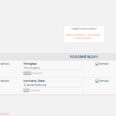
Vaše hodnocení:
Nejste přihlášeni - nemůžete
hodnotit blok
PODOB
ře bloků
Wineglass
: