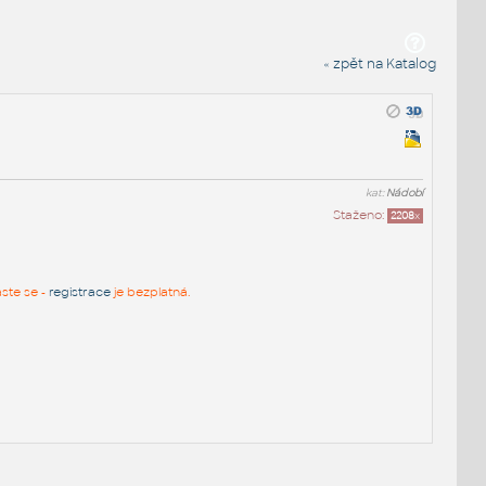
« zpět na Katalog
kat:
Nádobí
Staženo:
2208
x
aste se -
registrace
je bezplatná.