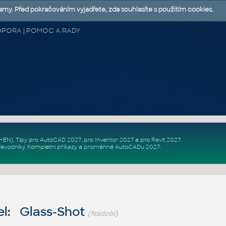
lamy. Před pokračováním vyjadřete, zda souhlasíte s použitím cookies.
 PODPORA | POMOC A RADY
Z+EN)
. Tipy pro
AutoCAD 2027
, pro
Inventor 2027
a pro
Revit 2027
.
řevodníky
.
Kompletní
příkazy
a
proměnné AutoCADu 2027
.
l: Glass-Shot
(Nádobí)