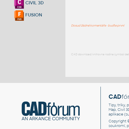
CIVIL 3D
FUSION
Dosud žádné komentáře - buďte první
CAD download: knihovna rodina symbol detai
CAD
fó
Tipy, triky
Map, Civil 
aplikace (
Copyright 
soukromí, 