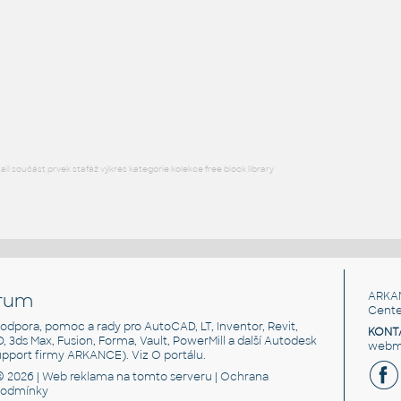
Vinná sklenka
DWG
Nádobí
Hurricane_Glass
:
Sklenice Hurricane
RFA
Nádobí
l součást prvek stafáž výkres kategorie kolekce free block library
rum
ARKA
Cente
, podpora, pomoc a rady pro AutoCAD, LT, Inventor, Revit,
KONT
3D, 3ds Max, Fusion, Forma, Vault, PowerMill a další Autodesk
webma
support firmy ARKANCE). Viz
O portálu
.
© 2026 |
Web reklama
na tomto serveru |
Ochrana
podmínky