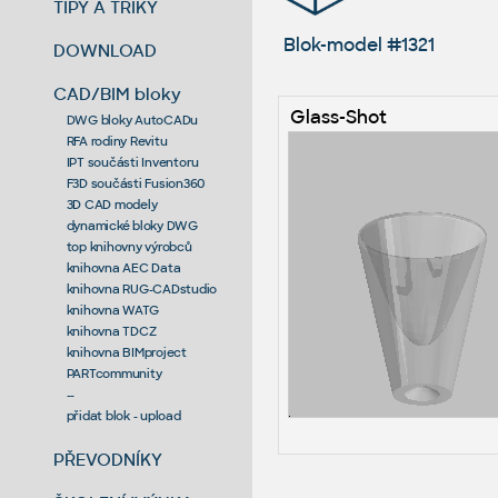
TIPY A TRIKY
Blok-model #1321
DOWNLOAD
CAD/BIM bloky
Glass-Shot
DWG bloky AutoCADu
RFA rodiny Revitu
IPT součásti Inventoru
F3D součásti Fusion360
3D CAD modely
dynamické bloky DWG
top knihovny výrobců
knihovna AEC Data
knihovna RUG-CADstudio
knihovna WATG
knihovna TDCZ
knihovna BIMproject
PARTcommunity
--
přidat blok - upload
PŘEVODNÍKY