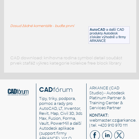
TV obrazovka
:
Jednoduchá TV obrazovka
Dosud žádné komentáře - buďte první
DWG
Elektronika
AutoCAD
a další CAD
produkty Autodesk
získáte výhodně u firmy
ARKANCE
CAD download: knihovna rodina symbol detail součást
prvek stafáž výkres kategorie kolekce free block library
CAD
fórum
ARKANCE
(CAD
Studio) - Autodesk
Platinum Partner &
Tipy, triky, podpora,
Training Center &
pomoc a rady pro
Services Partner
AutoCAD, LT, Inventor,
Revit, Map, Civil 3D, 3ds
KONTAKT:
Max, Fusion, Forma,
webmaster.cz@arkance.w
Vault, PowerMill a další
| tel. +420 910 970 111
Autodesk aplikace
(support firmy
ARKANCE). Viz
O