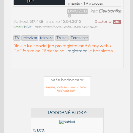
Interiér - TV a stolek
DWG2013
kat:
Elektronika
Velikost
517,4kB
• ze dne
16.04.2016
Staženo:
258
x
Umístil:
MRJK^
•
md5: 9f91c5f6e2c22b9b403f4c4e4920484a
TV
televizor
televize
TV-set
Fernseher
Blok je k dispozici jen pro registrované členy webu
CADforum.cz. Přihlaste se -
registrace
je bezplatná.
Vaše hodnocení:
Nejste přihlášeni - nemůžete
hodnotit blok