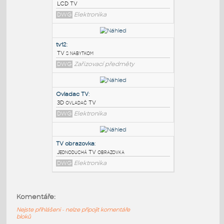
PODOBNÉ BLOKY
:
tv LCD
:
LCD TV
DWG
Elektronika
tv12
:
TV s nabytkom
DWG
Zařizovací předměty
Ovladac TV
:
Komentáře:
3D ovladač TV
Nejste přihlášeni - nelze připojit komentáře
DWG
Elektronika
bloků