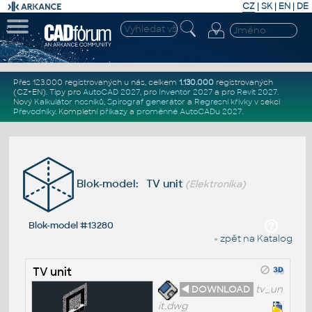
CZ
|
SK
|
EN
|
DE
Přes 123.000 registrovaných u nás, celkem
1.130.000
registrovaných
(CZ+EN)
. Tipy pro
AutoCAD 2027
, pro
Inventor 2027
a pro
Revit 2027
.
Nový
Kalkulátor nosníků
,
Spirograf generátor
a
Regresní křivky
v sekci
Převodníky
.
Kompletní
příkazy
a
proměnné AutoCADu 2027
.
Blok-model: TV unit
(Elektronika)
Blok-model #13280
« zpět na Katalog
TV unit
◄ DOWNLOAD
tv_un
it.dwg