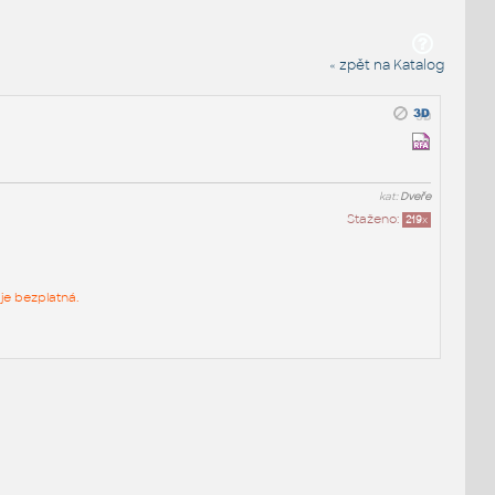
« zpět na Katalog
kat:
Dveře
Staženo:
219
x
je bezplatná.