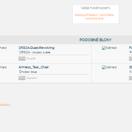
Vaše hodnocení:
Nejste přihlášeni - nemůžete
hodnotit blok
PODOB
SRG2A-Quad-Revolving
:
ře bloků
SRG2A - otáčecí dveře
RFA
Dveře
Armless_Task_Chair
:
Otáčecí židle