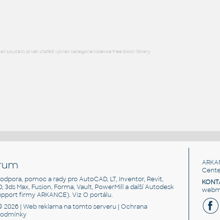
RFA
Sezení
l součást prvek stafáž výkres kategorie kolekce free block library
rum
ARKA
Cente
, podpora, pomoc a rady pro AutoCAD, LT, Inventor, Revit,
KONT
3D, 3ds Max, Fusion, Forma, Vault, PowerMill a další Autodesk
webma
support firmy ARKANCE). Viz
O portálu
.
© 2026 |
Web reklama
na tomto serveru |
Ochrana
podmínky