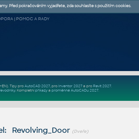
lamy. Před pokračováním vyjadřete, zda souhlasíte s použitím cookies.
 PODPORA | POMOC A RADY
Z+EN)
. Tipy pro
AutoCAD 2027
, pro
Inventor 2027
a pro
Revit 2027
.
řevodníky
.
Kompletní
příkazy
a
proměnné AutoCADu 2027
.
l: Revolving_Door
(Dveře)