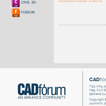
Dosud žádné komentáře - buďte první
CIVIL 3D
FUSION
CAD download: knihovna rodina symbol detai
CAD
fó
Tipy, triky
Map, Civil 
aplikace (
Copyright 
soukromí, 