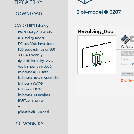
TIPY A TRIKY
Blok-model #13287
DOWNLOAD
CAD/BIM bloky
Revolving_Door
DWG bloky AutoCADu
RFA rodiny Revitu
◄
IPT součásti Inventoru
Otáčecí
F3D součásti Fusion360
Revit f
3D CAD modely
Velikos
dynamické bloky DWG
Umístil:
P
top knihovny výrobců
knihovna AEC Data
revolving
knihovna RUG-CADstudio
Blok je
knihovna WATG
knihovna TDCZ
knihovna BIMproject
PARTcommunity
--
přidat blok - upload
PŘEVODNÍKY