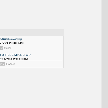
NÉ BLOKY
:
FG-Quad-Revolving
:
FG-Quad otáčecí dveře
RFA
Dveře
3D OFFICE SWIVEL CHAIR
:
Kancelářské otáčecí křeslo