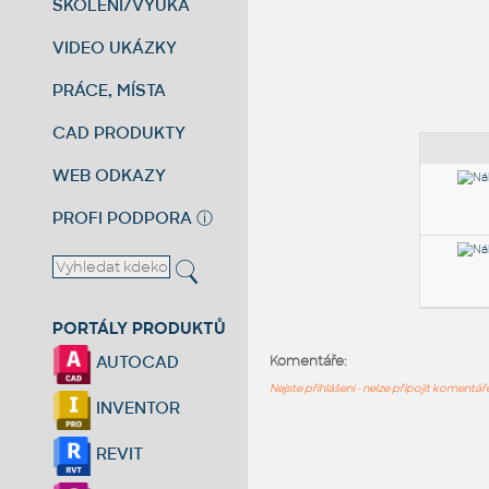
ŠKOLENÍ/VÝUKA
VIDEO UKÁZKY
PRÁCE, MÍSTA
CAD PRODUKTY
WEB ODKAZY
PROFI PODPORA
ⓘ
PORTÁLY PRODUKTŮ
AUTOCAD
Komentáře:
Nejste přihlášeni - nelze připojit komentá
INVENTOR
REVIT