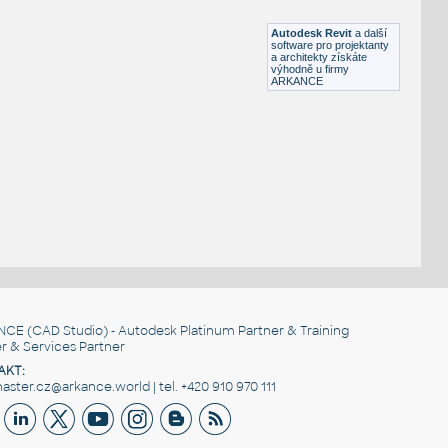
DWG
Sezení
Autodesk Revit
a další
software pro projektanty
a architekty získáte
výhodně u firmy
ARKANCE
NCE
(CAD Studio) - Autodesk Platinum Partner & Training
r & Services Partner
AKT:
ster.cz@arkance.world | tel. +420 910 970 111