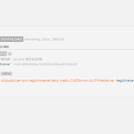
 DOWNLOAD
Revolving_Door_1188.rfa
 dveře
amily
t
182kB
• ze dne
16.04.2016
Dobner^
•
md5: 859e1481ac7c4210fa204da387c36cd5
otáčecí
 k dispozici jen pro registrované členy webu CADforum.cz. Přihlaste se -
registrace