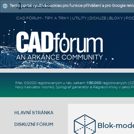
Tento portál využívá cookies pro funkce přihlášení a pro Google rek
CAD FÓRUM - TIPY A TRIKY | UTILITY | DISKUZE | BLOKY |
Přes 123.000 registrovaných u nás, celkem
1.130.000
registrovaných (C
Nový
Kalkulátor nosníků
,
Spirograf generátor
a
Regresní křivky
v sekci
P
HLAVNÍ STRÁNKA
Blok-mode
DISKUZNÍ FÓRUM