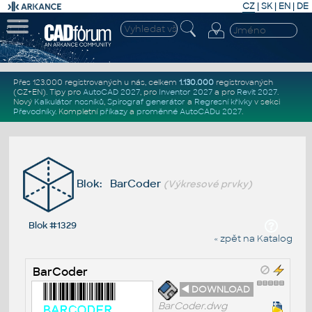
CZ
|
SK
|
EN
|
DE
Přes 123.000 registrovaných u nás, celkem
1.130.000
registrovaných
(CZ+EN)
. Tipy pro
AutoCAD 2027
, pro
Inventor 2027
a pro
Revit 2027
.
Nový
Kalkulátor nosníků
,
Spirograf generátor
a
Regresní křivky
v sekci
Převodníky
.
Kompletní
příkazy
a
proměnné AutoCADu 2027
.
Blok: BarCoder
(Výkresové prvky)
Blok #1329
« zpět na Katalog
BarCoder
◄ DOWNLOAD
BarCoder.dwg