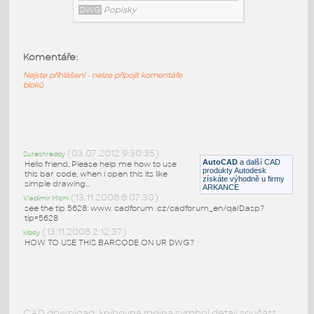
Titulek výkresu
:
Titulek výkresu (název + měřítko)
Komentáře:
DWG
Popisky
Nejste přihlášeni - nelze připojit komentáře
bloků
ContourAutoLabel
:
Automatická popiska vrstevnic (dynamický
blok) - provede natočení, zjistí Z souřadnici
(uchopení na entitu vrstevnice), vycentruje,
(03.07.2012 9:30:35)
Sureshreddy
překryje pozadí (TFRAMES vypne rámeček)
AutoCAD
a další CAD
Hello friend, Please help me how to use
produkty Autodesk
this bar code, when i open this its like
DWG
Popisky
získáte výhodně u firmy
simple drawing...
ARKANCE
(13.11.2008 8:07:30)
Vladimir Michl
see the tip 5628: www. cadforum .cz/cadforum_en/qaID.asp?
tip=5628
(13.11.2008 2:12:37)
kiboy
HOW TO USE THIS BARCODE ON UR DWG?
CAD download: knihovna rodina symbol detail součást