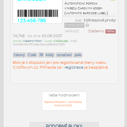
Automatická popiska
výkresu čarovým kódem
(automatic barcode label)
kat:
Výkresové prvky
DWG2007
Velikost
Staženo:
10014
x
74,7kB
• ze dne
20.06.2007
Umístil:
Vladimír Michl^
• Autor:
CADstudio
•
md5:
0c6d8fd9a7f53dbc2bccc8861a2f2891
čárový
Code
39
kódy
označení
pole
Blok je k dispozici jen pro registrované členy webu
CADforum.cz. Přihlaste se -
registrace
je bezplatná.
Vaše hodnocení:
Nejste přihlášeni - nemůžete
hodnotit blok