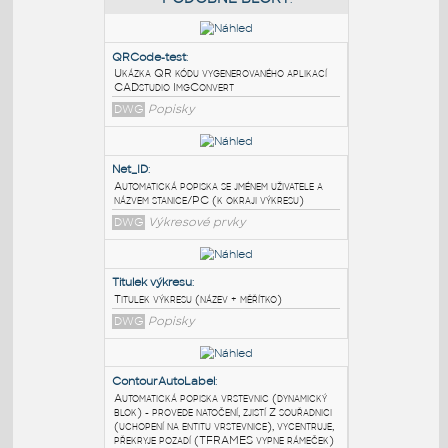
PODOBNÉ BLOKY
:
QRCode-test
:
Ukázka QR kódu vygenerovaného aplikací
CADstudio ImgConvert
DWG
Popisky
Net_ID
:
Automatická popiska se jménem uživatele a
názvem stanice/PC (k okraji výkresu)
DWG
Výkresové prvky