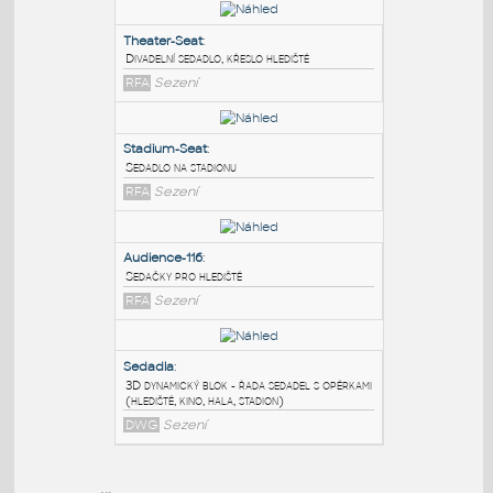
PODOBNÉ BLOKY
:
Theater-Seat
:
Divadelní sedadlo, křeslo hlediště
RFA
Sezení
Stadium-Seat
:
Sedadlo na stadionu
RFA
Sezení
Audience-116
: