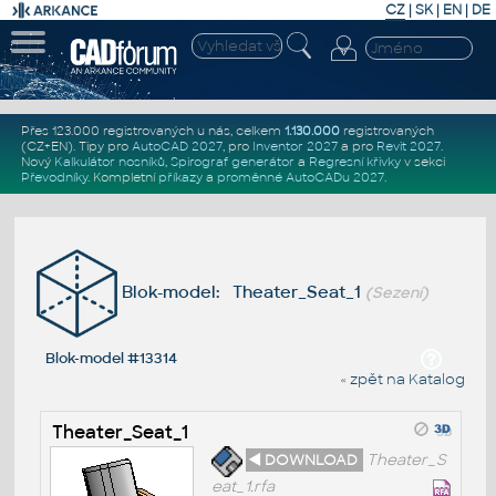
CZ
|
SK
|
EN
|
DE
Přes 123.000 registrovaných u nás, celkem
1.130.000
registrovaných
(CZ+EN)
. Tipy pro
AutoCAD 2027
, pro
Inventor 2027
a pro
Revit 2027
.
Nový
Kalkulátor nosníků
,
Spirograf generátor
a
Regresní křivky
v sekci
Převodníky
.
Kompletní
příkazy
a
proměnné AutoCADu 2027
.
Blok-model: Theater_Seat_1
(Sezení)
Blok-model #13314
« zpět na Katalog
Theater_Seat_1
◄ DOWNLOAD
Theater_S
eat_1.rfa