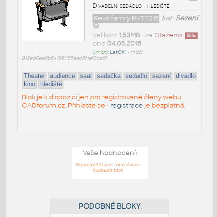
Divadelní sedadlo - hlediště
Revit family RVT2015
kat:
Sezení
Velikost
1,53MB
• ze
Staženo:
525
x
dne
04.05.2016
Umístil:
LatCh^
•
md5:
812ed0aa6b641961155aab5f1ef3ce8f
Theater
audience
seat
sedačka
sedadlo
sezení
divadlo
kino
hlediště
Blok je k dispozici jen pro registrované členy webu
CADforum.cz. Přihlaste se -
registrace
je bezplatná.
Vaše hodnocení:
Nejste přihlášeni - nemůžete
hodnotit blok