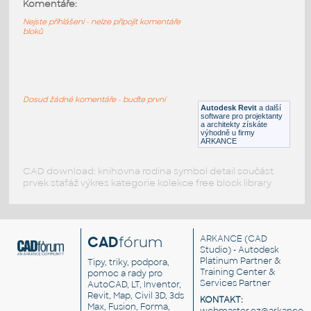
Komentáře:
Sedačky pro hlediště
RFA
Sezení
Nejste přihlášeni - nelze připojit komentáře
bloků
Sedadla
:
3D dynamický blok - řada sedadel s opěrkami
(hlediště, kino, hala, stadion)
Dosud žádné komentáře - buďte první
Autodesk Revit
a další
DWG
Sezení
software pro projektanty
a architekty získáte
výhodně u firmy
ARKANCE
CAD download: knihovna rodina symbol detail součást
prvek stafáž výkres kategorie kolekce free block library
CAD
fórum
ARKANCE
(CAD
Studio) - Autodesk
Platinum Partner &
Tipy, triky, podpora,
Training Center &
pomoc a rady pro
Services Partner
AutoCAD, LT, Inventor,
Revit, Map, Civil 3D, 3ds
KONTAKT:
Max, Fusion, Forma,