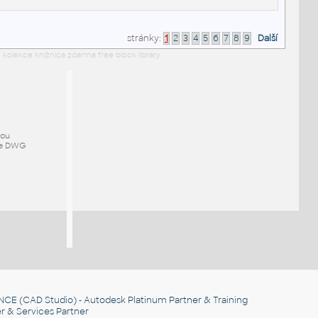
stránky:
1
2
3
4
5
6
7
8
9
Další
 kolekce knižnica zdarma free block library
mou
ze DWG
NCE
(CAD Studio) - Autodesk Platinum Partner & Training
r & Services Partner