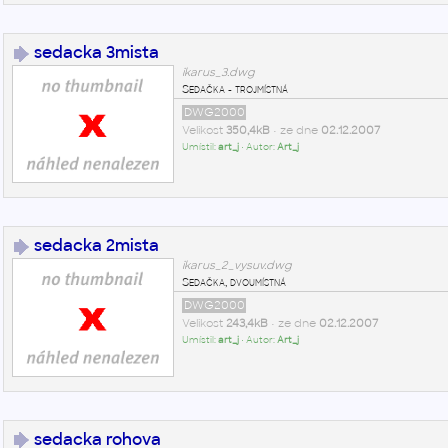
sedacka 3mista
ikarus_3.dwg
Sedačka - trojmístná
DWG2000
Velikost
350,4kB
• ze dne
02.12.2007
Umístil:
art_j
• Autor:
Art_j
sedacka 2mista
ikarus_2_vysuv.dwg
Sedačka, dvoumístná
DWG2000
Velikost
243,4kB
• ze dne
02.12.2007
Umístil:
art_j
• Autor:
Art_j
sedacka rohova