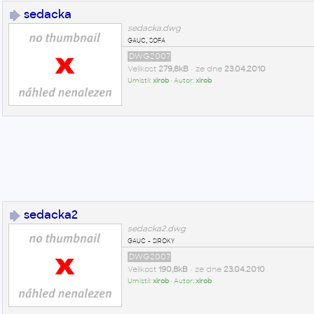
sedacka
sedacka.dwg
gauc, sofa
DWG2007
Velikost
279,8kB
• ze dne
23.04.2010
Umístil:
xirob
• Autor:
xirob
sedacka2
sedacka2.dwg
gauc - siroky
DWG2007
Velikost
190,8kB
• ze dne
23.04.2010
Umístil:
xirob
• Autor:
xirob