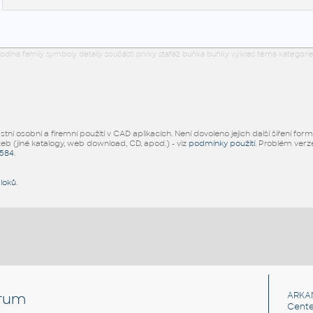
odina family symboly detaily součásti prvky stafáž buňka buňky výkres téma kategorie
ní osobní a firemní použití v CAD aplikacích. Není dovoleno jejich další šíření for
žeb (jiné katalogy, web download, CD, apod.) - viz
podmínky použití
. Problém ver
5584
.
bloků
.
rum
ARKA
Cente