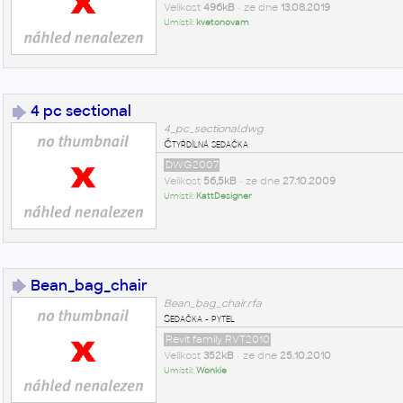
Velikost
496kB
• ze dne
13.08.2019
Umístil:
kvetonovam
4 pc sectional
4_pc_sectional.dwg
Čtyřdílná sedačka
DWG2007
Velikost
56,5kB
• ze dne
27.10.2009
Umístil:
KattDesigner
Bean_bag_chair
Bean_bag_chair.rfa
Sedačka - pytel
Revit family RVT2010
Velikost
352kB
• ze dne
25.10.2010
Umístil:
Wonkie