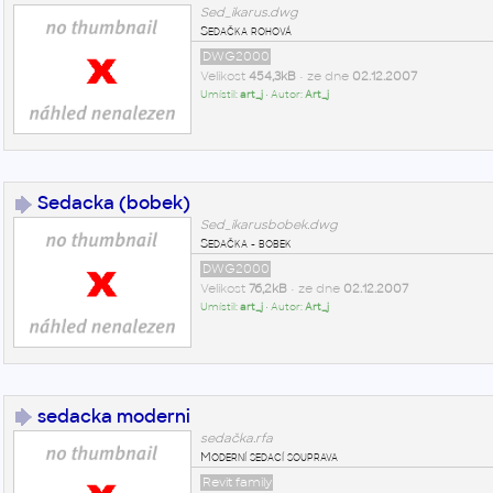
Sed_ikarus.dwg
Sedačka rohová
DWG2000
Velikost
454,3kB
• ze dne
02.12.2007
Umístil:
art_j
• Autor:
Art_j
Sedacka (bobek)
Sed_ikarusbobek.dwg
Sedačka - bobek
DWG2000
Velikost
76,2kB
• ze dne
02.12.2007
Umístil:
art_j
• Autor:
Art_j
sedacka moderni
sedačka.rfa
Moderní sedací souprava
Revit family