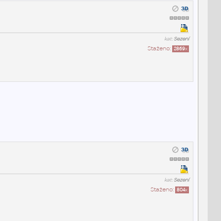
kat:
Sezení
Staženo:
2869
x
kat:
Sezení
Staženo:
804
x