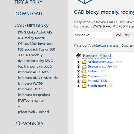
TIPY A TRIKY
CAD bloky, modely, rodiny
DOWNLOAD
Bezplatná knihovna CAD a BIM blok
CAD/BIM bloky
formátech
DWG
,
RFA
,
IPT
,
F3D
. Kat
DWG bloky AutoCADu
RFA rodiny Revitu
IPT součásti Inventoru
Katalog
:
Architektura
•
Dopravn
/obecné
F3D součásti Fusion360
3D CAD modely
Kategorie
Výrobci
dynamické bloky DWG
Architektura
13909
/obecné
top knihovny výrobců
Dopravní stavby
398
Elektro
1550
knihovna AEC Data
Mapování
447
knihovna RUG-CADstudio
Potrubí, TZB
3119
knihovna WATG
Strojírenství
3766
knihovna TDCZ
knihovna BIMproject
PARTcommunity
--
přidat blok - upload
PŘEVODNÍKY