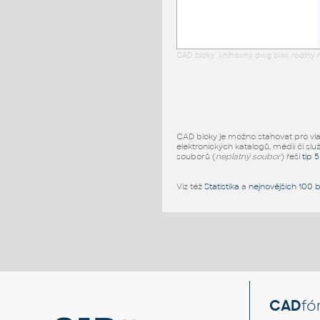
CAD bloky: knihovny dwg blok rodiny r
CAD bloky je možno stahovat pro vlast
elektronických katalogů, médií či slu
souborů (
neplatný soubor
) řeší
tip 
Viz též
Statistika
a
nejnovějších 100 
CAD
fó