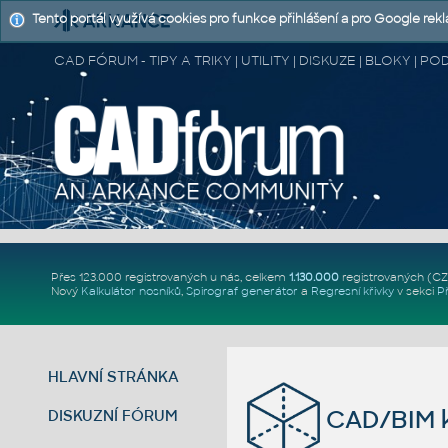
Tento portál využívá cookies pro funkce přihlášení a pro Google rek
CAD FÓRUM - TIPY A TRIKY | UTILITY | DISKUZE | BLOKY |
Přes 123.000 registrovaných u nás, celkem
1.130.000
registrovaných (C
Nový
Kalkulátor nosníků
,
Spirograf generátor
a
Regresní křivky
v sekci
P
HLAVNÍ STRÁNKA
CAD/BIM k
DISKUZNÍ FÓRUM