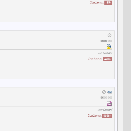
Staženo:
185
x
kat:
Sezení
Staženo:
7438
x
kat:
Sezení
Staženo:
4658
x