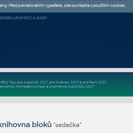
lamy. Před pokračováním vyjadřete, zda souhlasíte s použitím cookies.
 PODPORA | POMOC A RADY
Z+EN)
. Tipy pro
AutoCAD 2027
, pro
Inventor 2027
a pro
Revit 2027
.
řevodníky
.
Kompletní
příkazy
a
proměnné AutoCADu 2027
.
nihovna bloků
"sedačka"