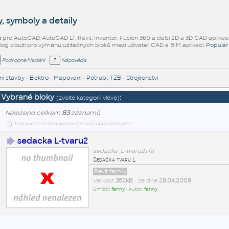
, symboly a detaily
ů
pro AutoCAD, AutoCAD LT, Revit, Inventor, Fusion 360 a další 2D a 3D CAD aplikac
alog slouží pro výměnu užitečných bloků mezi uživateli CAD a BIM aplikací.
Populár
Podrobné hledání
Nápověda
í stavby
•
Elektro
•
Mapování
•
Potrubí, TZB
•
Strojírenství
Vybrané bloky
:
(zvolte kategorii vlevo)
Nalezeno celkem
83
záznamů
hromadné stahování není pro váš účet dostupné
sedacka L-tvaru2
sedacka_L-tvaru2.rfa
Sedačka tvaru L
Revit family
Velikost
352kB
• ze dne
28.04.2009
Umístil:
fanny
• Autor:
fanny