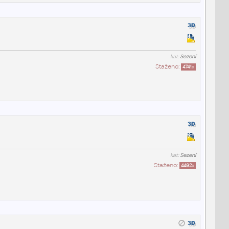
kat:
Sezení
Staženo:
4741
x
kat:
Sezení
Staženo:
4492
x