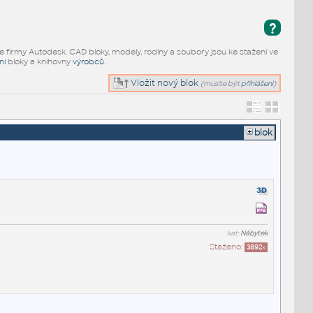
?
e firmy Autodesk. CAD bloky, modely, rodiny a soubory jsou ke stažení ve
ní
bloky a knihovny
výrobců
.
Vložit nový blok
(musíte být
přihlášeni
)
blok
kat:
Nábytek
Staženo:
3892
x