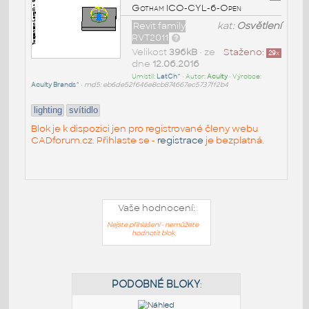
Gotham ICO-CYL-6-Open
Revit family
kat:
Osvětlení
RVT2011
Velikost
396kB
• ze
Staženo:
29
x
dne
12.06.2016
Umístil:
LatCh^
• Autor:
Acuity
• Výrobce:
Acuity Brands^
•
md5: eb6de52f646e8cb874667ec5737ff2b4
lighting
svítidlo
Blok je k dispozici jen pro registrované členy webu
CADforum.cz. Přihlaste se -
registrace
je bezplatná.
Vaše hodnocení:
Nejste přihlášeni - nemůžete
hodnotit blok