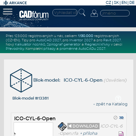
CZ
|
SK
|
EN
|
DE
Přes 123.000 registrovaných u nás, celkem
1.130.000
registrovaných
(CZ+EN)
. Tipy pro
AutoCAD 2027
, pro
Inventor 2027
a pro
Revit 2027
.
Nový
Kalkulátor nosníků
,
Spirograf generátor
a
Regresní křivky
v sekci
Převodníky
.
Kompletní
příkazy
a
proměnné AutoCADu 2027
.
Blok-model: ICO-CYL-6-Open
(Osvětlení)
Blok-model #13381
« zpět na Katalog
ICO-CYL-6-Open
◄ DOWNLOAD
ICO-CYL-6
-Open.rfa
+
příloha