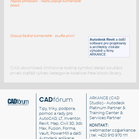
Nejste přihlášeni - nelze připojit komentáře
RFA
Osvětlení
bloků
AFV-6-Open
:
Gotham AFV-6-Open
Dosud žádné komentáře - buďte první
Autodesk Revit
a další
RFA
Osvětlení
software pro projektanty
a architekty získáte
výhodně u firmy
ARKANCE
CAD download: knihovna rodina symbol detail součást
prvek stafáž výkres kategorie kolekce free block library
CAD
fórum
ARKANCE
(CAD
Studio) - Autodesk
Platinum Partner &
Tipy, triky, podpora,
Training Center &
pomoc a rady pro
Services Partner
AutoCAD, LT, Inventor,
Revit, Map, Civil 3D, 3ds
KONTAKT:
Max, Fusion, Forma,
webmaster.cz@arkance.w
Vault, PowerMill a další
| tel. +420 910 970 111
Autodesk aplikace