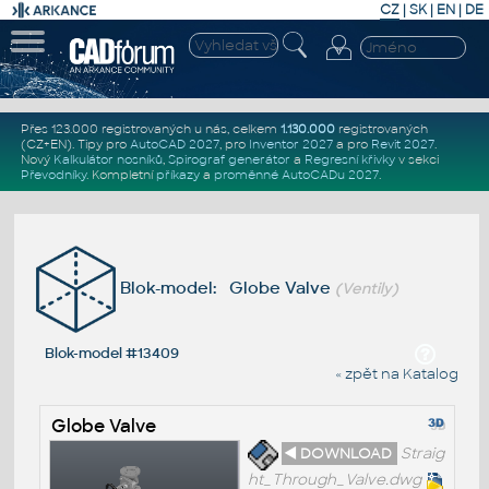
CZ
|
SK
|
EN
|
DE
Přes 123.000 registrovaných u nás, celkem
1.130.000
registrovaných
(CZ+EN)
. Tipy pro
AutoCAD 2027
, pro
Inventor 2027
a pro
Revit 2027
.
Nový
Kalkulátor nosníků
,
Spirograf generátor
a
Regresní křivky
v sekci
Převodníky
.
Kompletní
příkazy
a
proměnné AutoCADu 2027
.
Blok-model: Globe Valve
(Ventily)
Blok-model #13409
« zpět na Katalog
Globe Valve
◄ DOWNLOAD
Straig
ht_Through_Valve.dwg