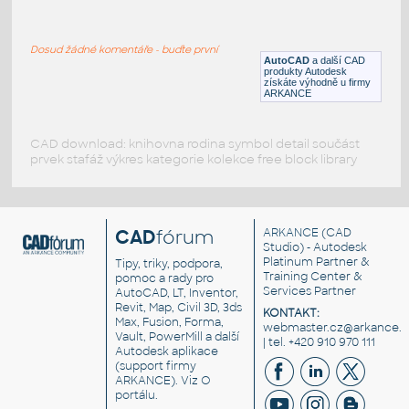
globe_valve_-_dn50_pn16
:
Metal DIN-ISO globe valve - dn50 pn16
Dosud žádné komentáře - buďte první
IPT
Potrubí
AutoCAD
a další CAD
produkty Autodesk
získáte výhodně u firmy
ARKANCE
CAD download: knihovna rodina symbol detail součást
prvek stafáž výkres kategorie kolekce free block library
CAD
fórum
ARKANCE
(CAD
Studio) - Autodesk
Platinum Partner &
Tipy, triky, podpora,
Training Center &
pomoc a rady pro
Services Partner
AutoCAD, LT, Inventor,
Revit, Map, Civil 3D, 3ds
KONTAKT:
Max, Fusion, Forma,
webmaster.cz@arkance.w
Vault, PowerMill a další
| tel. +420 910 970 111
Autodesk aplikace
(support firmy
ARKANCE). Viz
O
portálu
.