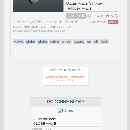
Globe Valve, Straight
Through Valve
DWG2010
kat:
Ventily
Velikost
1,47MB
• ze dne
16.06.2016
Staženo:
6088
x
Umístil:
OCGCAD^
• Autor:
OCGCAD
•
md5:
b4a3976e997f1881365c23e0a9c3561f
valve
globe
globe
valve
wheel
piping
on
off
lock
Vaše hodnocení:
Nejste přihlášeni - nemůžete
hodnotit blok