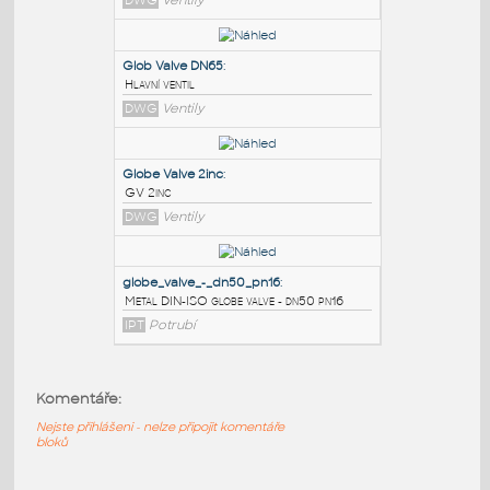
PODOBNÉ BLOKY
:
GLBV 150inch
:
GLOBE VALVE
DWG
Ventily
Glob Valve DN65
:
Hlavní ventil
DWG
Ventily
Globe Valve 2inc
:
Komentáře:
GV 2inc
DWG
Ventily
Nejste přihlášeni - nelze připojit komentáře
bloků