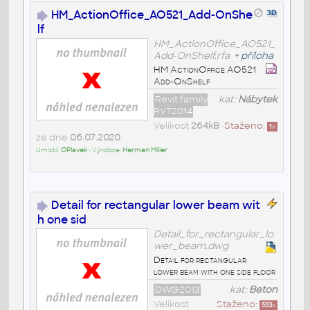
HM_ActionOffice_AO521_Add-OnShe
lf
HM_ActionOffice_AO521_
Add-OnShelf.rfa
+
příloha
HM ActionOffice AO521
Add-OnShelf
Revit family
kat:
Nábytek
RVT2014
Velikost
264kB
•
Staženo:
1
x
ze dne
06.07.2020
Umístil:
OPlavek
• Výrobce:
Herman Miller
Detail for rectangular lower beam wit
h one sid
Detail_for_rectangular_lo
wer_beam.dwg
Detail for rectangular
lower beam with one side floor
DWG2013
kat:
Beton
Velikost
Staženo:
553
x