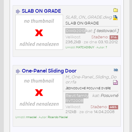
SLAB ON GRADE
SLAB_ON_GRADE.dwg
SLAB ON GRADE
DWG2013
kat:
[-testovací-]
Velikost
Staženo:
3114
x
236,2kB
• ze dne
03.10.2012
Umístil:
MATCADGUY
• Autor:
?
One-Panel Sliding Door
M_One-Panel_Sliding_Do
or.rfa
Jednoduché posuvné dveře
Revit family
kat:
Posuvné
RVT2008
Velikost
Staženo:
4493
x
212kB
• ze dne
14.04.2008
Umístil:
rmaciel
• Autor:
Ricardo Maciel