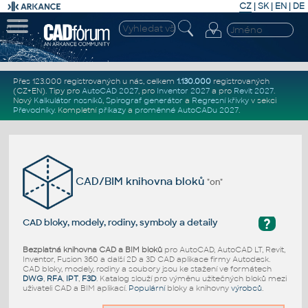
CZ
|
SK
|
EN
|
DE
Přes 123.000 registrovaných u nás, celkem
1.130.000
registrovaných
(CZ+EN)
. Tipy pro
AutoCAD 2027
, pro
Inventor 2027
a pro
Revit 2027
.
Nový
Kalkulátor nosníků
,
Spirograf generátor
a
Regresní křivky
v sekci
Převodníky
.
Kompletní
příkazy
a
proměnné AutoCADu 2027
.
CAD/BIM knihovna bloků
"on"
?
CAD bloky, modely, rodiny, symboly a detaily
Bezplatná knihovna CAD a BIM bloků
pro AutoCAD, AutoCAD LT, Revit,
Inventor, Fusion 360 a další 2D a 3D CAD aplikace firmy Autodesk.
CAD bloky, modely, rodiny a soubory jsou ke stažení ve formátech
DWG
,
RFA
,
IPT
,
F3D
. Katalog slouží pro výměnu užitečných bloků mezi
uživateli CAD a BIM aplikací.
Populární
bloky a knihovny
výrobců
.