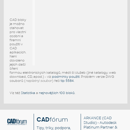
CAD bloky
je možno
stahovat
pro vlastní
osobní a
firemní
použití v
CAD
aplikacích.
Není
dovoleno
jejich další
šíření
formou elektronických katalogů, médií či služeb (jiné katalogy, web
download, CD, apod.) - viz
podmínky použití
. Problém verze DWG
souborů (
neplatný soubor
) řeší
tip 5584
.
Viz též
Statistika
a
nejnovějších 100 bloků
.
CAD
fórum
ARKANCE
(CAD
Studio) - Autodesk
Platinum Partner &
Tipy, triky, podpora,