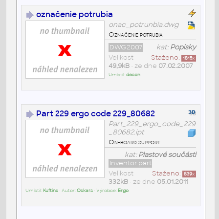
označenie potrubia
onac_potrunbia.dwg
Označenie potrubia
DWG2007
kat:
Popisky
Velikost
Staženo:
1815
x
49,9kB
• ze dne
07.02.2007
Umístil:
deson
Part 229 ergo code 229_80682
Part_229_ergo_code_229
_80682.ipt
On-board support
kat:
Plastové součásti
Inventor part
Velikost
Staženo:
839
x
332kB
• ze dne
05.01.2011
Umístil:
Kuftins
• Autor:
Oskars
• Výrobce:
Ergo