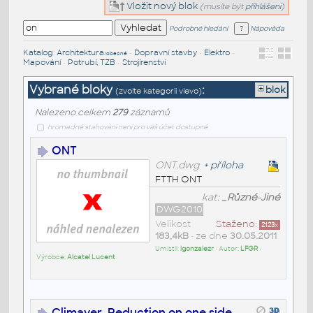
Vložit nový blok
(musíte být
přihlášeni
)
Podrobné hledání
Nápověda
Katalog
:
Architektura
•
Dopravní stavby
•
Elektro
•
/obecné
Mapování
•
Potrubí, TZB
•
Strojírenství
Vybrané bloky
:
blok
(zvolte kategorii vlevo)
Nalezeno celkem
279
záznamů
hromadné stahování není pro váš účet dostupné
ONT
ONT.dwg
+
příloha
FTTH ONT
kat:
_Různé-Jiné
DWG2010
Velikost
Staženo:
2123
x
183,4kB
• ze dne
30.05.2011
Umístil:
lgonzalezr
• Autor:
LFGR
•
Výrobce:
Alcatel Lucent
Climaver_Reduction on one side