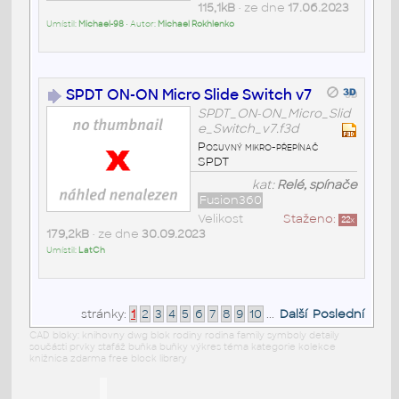
115,1kB
• ze dne
17.06.2023
Umístil:
Michael-98
• Autor:
Michael Rokhlenko
SPDT ON-ON Micro Slide Switch v7
SPDT_ON-ON_Micro_Slid
e_Switch_v7.f3d
Posuvný mikro-přepínač
SPDT
kat:
Relé, spínače
Fusion360
Velikost
Staženo:
22
x
179,2kB
• ze dne
30.09.2023
Umístil:
LatCh
stránky:
1
2
3
4
5
6
7
8
9
10
...
Další
Poslední
CAD bloky: knihovny dwg blok rodiny rodina family symboly detaily
součásti prvky stafáž buňka buňky výkres téma kategorie kolekce
knižnica zdarma free block library