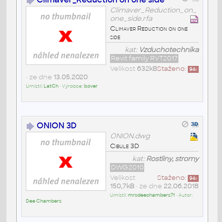
Climaver_Reduction_on_
one_side.rfa
Climaver Reduction on one
side
kat:
Vzduchotechnika
Revit family RVT2017
Velikost
632kB
Staženo:
94
x
• ze dne
13.05.2020
Umístil:
LatCh
• Výrobce:
Isover
ONION 3D
ONION.dwg
Cibule 3D
kat:
Rostliny, stromy
DWG2010
Velikost
Staženo:
94
x
150,7kB
• ze dne
22.06.2018
Umístil:
mrsdeechambers71
• Autor:
Dee Chambers