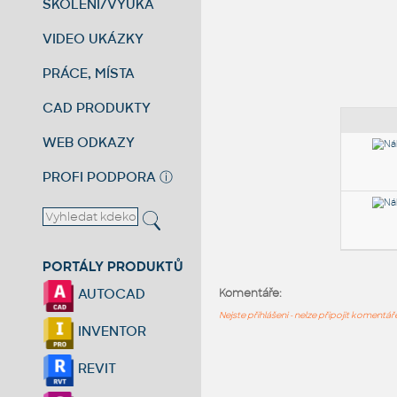
ŠKOLENÍ/VÝUKA
VIDEO UKÁZKY
PRÁCE, MÍSTA
CAD PRODUKTY
WEB ODKAZY
PROFI PODPORA
ⓘ
PORTÁLY PRODUKTŮ
AUTOCAD
Komentáře:
Nejste přihlášeni - nelze připojit komentá
INVENTOR
REVIT