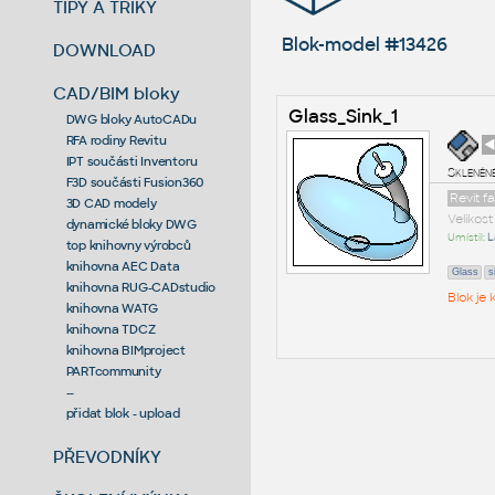
TIPY A TRIKY
Blok-model #13426
DOWNLOAD
CAD/BIM bloky
Glass_Sink_1
DWG bloky AutoCADu
RFA rodiny Revitu
◄
IPT součásti Inventoru
Skleněn
F3D součásti Fusion360
Revit f
3D CAD modely
Velikos
dynamické bloky DWG
Umístil:
L
top knihovny výrobců
knihovna AEC Data
Glass
s
knihovna RUG-CADstudio
Blok je
knihovna WATG
knihovna TDCZ
knihovna BIMproject
PARTcommunity
--
přidat blok - upload
PŘEVODNÍKY