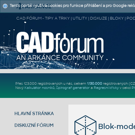
Tento portál využívá cookies pro funkce přihlášení a pro Google rek
CAD FÓRUM - TIPY A TRIKY | UTILITY | DISKUZE | BLOKY |
Přes 123.000 registrovaných u nás, celkem
1.130.000
registrovaných (C
Nový
Kalkulátor nosníků
,
Spirograf generátor
a
Regresní křivky
v sekci
P
HLAVNÍ STRÁNKA
Blok-mode
DISKUZNÍ FÓRUM