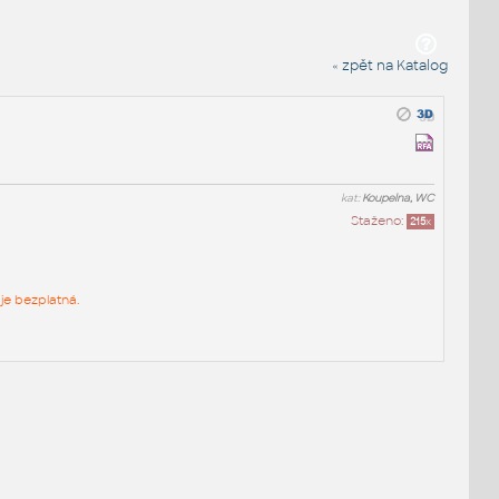
« zpět na Katalog
kat:
Koupelna, WC
Staženo:
215
x
je bezplatná.