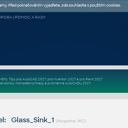
lamy. Před pokračováním vyjadřete, zda souhlasíte s použitím cookies.
 PODPORA | POMOC A RADY
Z+EN)
. Tipy pro
AutoCAD 2027
, pro
Inventor 2027
a pro
Revit 2027
.
řevodníky
.
Kompletní
příkazy
a
proměnné AutoCADu 2027
.
l: Glass_Sink_1
(Koupelna, WC)