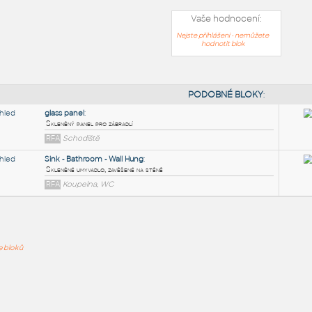
Vaše hodnocení:
Nejste přihlášeni - nemůžete
hodnotit blok
PODOB
glass panel
:
ře bloků
Skleněný panel pro zábradlí
RFA
Schodiště
Sink - Bathroom - Wall Hung
:
Skleněné umyvadlo, zavěšené na stěně