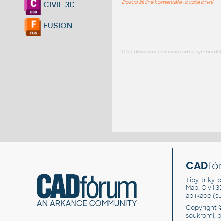
Dosud žádné komentáře - buďte první
CIVIL 3D
FUSION
CAD download: knihovna rodina symbol detai
CAD
fó
Tipy, triky
Map, Civil 
aplikace (
Copyright 
soukromí, 