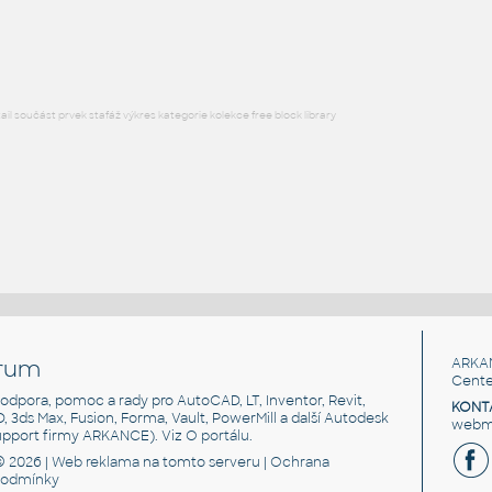
RFA
Koupelna, WC
l součást prvek stafáž výkres kategorie kolekce free block library
rum
ARKA
Cente
, podpora, pomoc a rady pro AutoCAD, LT, Inventor, Revit,
KONT
3D, 3ds Max, Fusion, Forma, Vault, PowerMill a další Autodesk
webma
support firmy ARKANCE). Viz
O portálu
.
© 2026 |
Web reklama
na tomto serveru |
Ochrana
podmínky