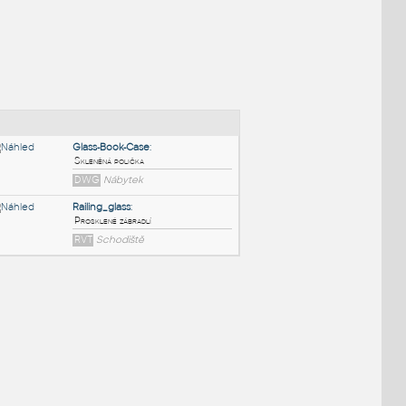
NÉ BLOKY
:
Glass-Book-Case
:
Skleněná polička
DWG
Nábytek
Railing_glass
:
Prosklené zábradlí