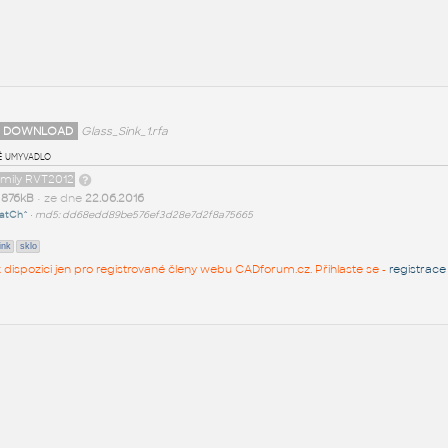
 DOWNLOAD
Glass_Sink_1.rfa
é umyvadlo
amily RVT2012
t
876kB
• ze dne
22.06.2016
atCh^
•
md5: dd68edd89be576ef3d28e7d2f8a75665
ink
sklo
 k dispozici jen pro registrované členy webu CADforum.cz. Přihlaste se -
registrace