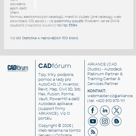
dovoleno
jejich další
šíření
formou elektronických katalogů, médií či služeb (jiné katalogy, web
download, CD, apod.) - viz
podmínky použití
. Problém verze DWG
souborů (
neplatný soubor
) řeší
tip 5584
.
Viz též
Statistika
a
nejnovějších 100 bloků
.
CAD
fórum
ARKANCE
(CAD
Studio) - Autodesk
Platinum Partner &
Tipy, triky, podpora,
Training Center &
pomoc a rady pro
Services Partner
AutoCAD, LT, Inventor,
Revit, Map, Civil 3D, 3ds
KONTAKT:
Max, Fusion, Forma,
webmaster.cz@arkance.w
Vault, PowerMill a další
| tel. +420 910 970 111
Autodesk aplikace
(support firmy
ARKANCE). Viz
O
portálu
.
Copyright © 2026 |
Web reklama
na tomto
serveru |
Ochrana