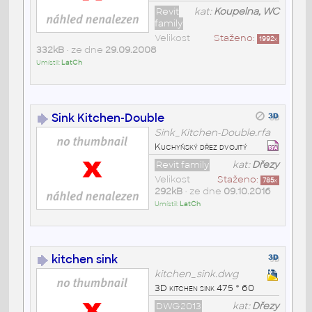
Revit
kat:
Koupelna, WC
family
Velikost
Staženo:
1992
x
332kB
• ze dne
29.09.2008
Umístil:
LatCh
Sink Kitchen-Double
Sink_Kitchen-Double.rfa
Kuchyňský dřez dvojitý
Revit family
kat:
Dřezy
Velikost
Staženo:
785
x
292kB
• ze dne
09.10.2016
Umístil:
LatCh
kitchen sink
kitchen_sink.dwg
3D kitchen sink 475 * 60
DWG2013
kat:
Dřezy