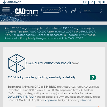
CZ
|
SK
|
EN
|
DE
Přes 123.000 registrovaných u nás, celkem
1.130.000
registrovaných
(CZ+EN)
. Tipy pro
AutoCAD 2027
, pro
Inventor 2027
a pro
Revit 2027
.
Nový
Kalkulátor nosníků
,
Spirograf generátor
a
Regresní křivky
v sekci
Převodníky
.
Kompletní
příkazy
a
proměnné AutoCADu 2027
.
CAD/BIM knihovna bloků
"sink"
?
CAD bloky, modely, rodiny, symboly a detaily
Bezplatná knihovna CAD a BIM bloků
pro AutoCAD, AutoCAD LT, Revit,
Inventor, Fusion 360 a další 2D a 3D CAD aplikace firmy Autodesk.
CAD bloky, modely, rodiny a soubory jsou ke stažení ve formátech
DWG
,
RFA
,
IPT
,
F3D
. Katalog slouží pro výměnu užitečných bloků mezi
uživateli CAD a BIM aplikací.
Populární
bloky a knihovny
výrobců
.