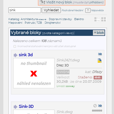
Vložit nový blok
(musíte být
přihlášeni
)
Podrobné hledání
Nápověda
Katalog
:
Architektura
•
Dopravní stavby
•
Elektro
•
/obecné
Mapování
•
Potrubí, TZB
•
Strojírenství
Vybrané bloky
:
blok
(zvolte kategorii vlevo)
Nalezeno celkem
108
záznamů
hromadné stahování není pro váš účet dostupné
sink 3d
Sink2421.dwg
Dřez 3D
DWG14
kat:
Dřezy
Velikost
Staženo:
4848
x
30,2kB
• ze dne
20.07.2009
Umístil:
soxway
Sink-3D
Sink.dwg