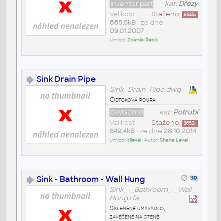
Inventor part
kat:
Dřezy
Velikost
Staženo:
6545
x
665,5kB
• ze dne
09.01.2007
Umístil:
Zdeněk Řebík
Sink Drain Pipe
Sink_Drain_Pipe.dwg
Odtoková roura
DWG2010
kat:
Potrubí
Velikost
Staženo:
3652
x
849,4kB
• ze dne
28.10.2014
Umístil:
sllevel
• Autor:
Shana Level
Sink - Bathroom - Wall Hung
Sink_-_Bathroom_-_Wall_
Hung.rfa
Skleněné umyvadlo,
zavěšené na stěně