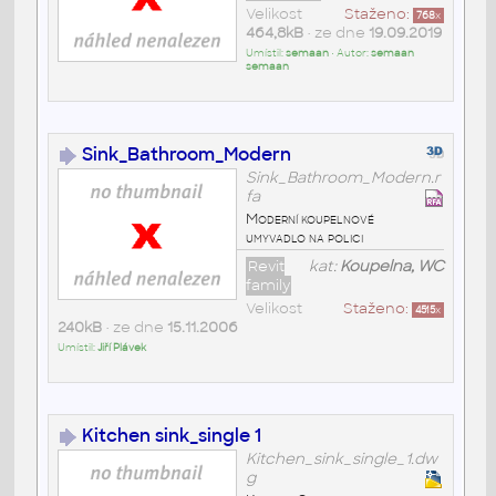
Velikost
Staženo:
768
x
464,8kB
• ze dne
19.09.2019
Umístil:
semaan
• Autor:
semaan
semaan
Sink_Bathroom_Modern
Sink_Bathroom_Modern.r
fa
Moderní koupelnové
umyvadlo na polici
Revit
kat:
Koupelna, WC
family
Velikost
Staženo:
4515
x
240kB
• ze dne
15.11.2006
Umístil:
Jiří Plávek
Kitchen sink_single 1
Kitchen_sink_single_1.dw
g