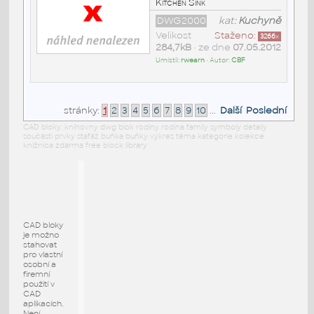
Kitchen Sink
DWG2000
kat:
Kuchyně
Velikost
Staženo:
3266
x
284,7kB
• ze dne
07.05.2012
Umístil:
rwearn
• Autor:
CBF
stránky:
1
2
3
4
5
6
7
8
9
10
...
Další
Poslední
CAD bloky: knihovny dwg blok rodiny rodina family symboly detaily
součásti prvky stafáž buňka buňky výkres téma kategorie kolekce
knižnica zdarma free block library
CAD bloky
je možno
stahovat
pro vlastní
osobní a
firemní
použití v
CAD
aplikacích.
Není