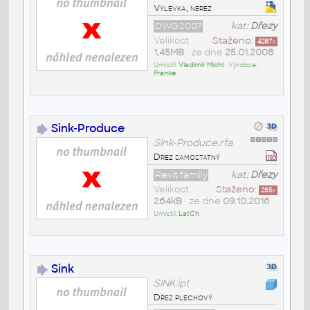
Výlevka, nerez
DWG2007
kat:
Dřezy
Velikost
Staženo:
4287
x
1,45MB
• ze dne
25.01.2008
Umístil:
Vladimír Michl
• Výrobce:
Franke
Sink-Produce
Sink-Produce.rfa
Dřez samostatný
Revit family
kat:
Dřezy
Velikost
Staženo:
265
x
264kB
• ze dne
09.10.2016
Umístil:
LatCh
Sink
SINK.ipt
Dřez plechový