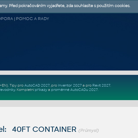
lamy. Před pokračováním vyjadřete, zda souhlasíte s použitím cookies.
 PODPORA | POMOC A RADY
Z+EN)
. Tipy pro
AutoCAD 2027
, pro
Inventor 2027
a pro
Revit 2027
.
řevodníky
.
Kompletní
příkazy
a
proměnné AutoCADu 2027
.
el: 40FT CONTAINER
(Průmysl)