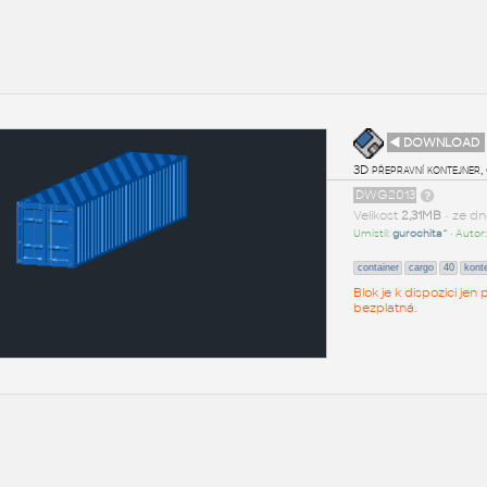
◄ DOWNLOAD
3D přepravní kontejner,
DWG2013
Velikost
2,31MB
• ze d
Umístil:
gurochita^
• Autor
container
cargo
40
konte
Blok je k dispozici je
bezplatná.