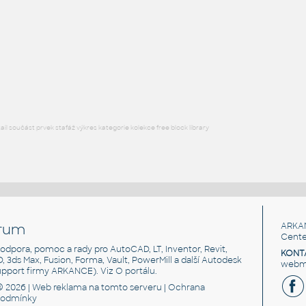
Shipping_Container_20
:
Přepravní kontejner 20 stop/6 metrů, volitelná vrata
RFA
Průmysl
l součást prvek stafáž výkres kategorie kolekce free block library
rum
ARKA
Cente
, podpora, pomoc a rady pro AutoCAD, LT, Inventor, Revit,
KONT
3D, 3ds Max, Fusion, Forma, Vault, PowerMill a další Autodesk
webma
support firmy ARKANCE). Viz
O portálu
.
© 2026 |
Web reklama
na tomto serveru |
Ochrana
podmínky