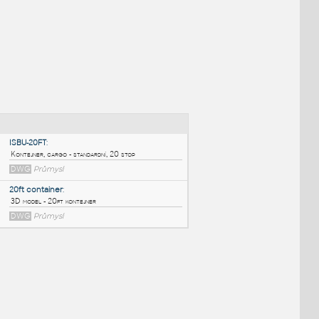
NÉ BLOKY
:
ISBU-20FT
:
Kontejner, cargo - standardní, 20 stop
DWG
Průmysl