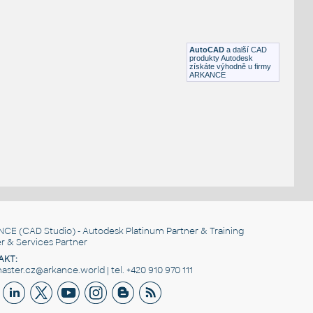
20ft container
:
3D model - 20ft kontejner
DWG
Průmysl
AutoCAD
a další CAD
produkty Autodesk
získáte výhodně u firmy
ARKANCE
NCE
(CAD Studio) - Autodesk Platinum Partner & Training
r & Services Partner
AKT:
ster.cz@arkance.world | tel. +420 910 970 111