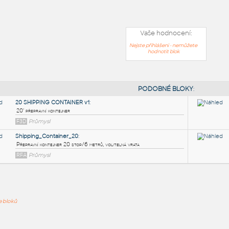
Vaše hodnocení:
Nejste přihlášeni - nemůžete
hodnotit blok
PODOB
20 SHIPPING CONTAINER v1
:
ře bloků
20' přepravní kontejner
F3D
Průmysl