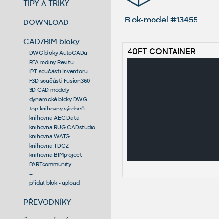
TIPY A TRIKY
Blok-model #13455
DOWNLOAD
CAD/BIM bloky
40FT CONTAINER
DWG bloky AutoCADu
RFA rodiny Revitu
IPT součásti Inventoru
F3D součásti Fusion360
3D CAD modely
dynamické bloky DWG
top knihovny výrobců
knihovna AEC Data
knihovna RUG-CADstudio
knihovna WATG
knihovna TDCZ
knihovna BIMproject
PARTcommunity
--
přidat blok - upload
PŘEVODNÍKY