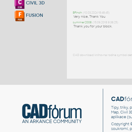
CIVIL 3D
BFinch
(10.03.2024 18:48:45)
FUSION
Very nice, Thank You
summer2008
(15.09.2018 9:38:25)
Thank you for your block.
CAD download: knihovna rodina symbol detai
CAD
fó
Tipy, triky
Map, Civil 
aplikace (
Copyright 
soukromí, 