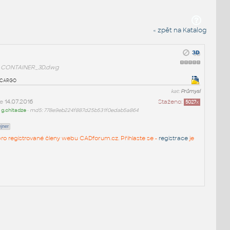
« zpět na Katalog
CONTAINER_3D.dwg
 cargo
kat:
Průmysl
ne
14.07.2016
Staženo:
5027
x
:
g.chitadze
•
md5: 778e9eb224f887d25b531f0edab5a864
jner
n pro registrované členy webu CADforum.cz. Přihlaste se -
registrace
je