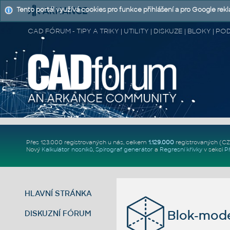
Tento portál využívá cookies pro funkce přihlášení a pro Google rek
CAD FÓRUM - TIPY A TRIKY | UTILITY | DISKUZE | BLOKY |
Přes 123.000 registrovaných u nás, celkem
1.129.000
registrovaných (C
Nový
Kalkulátor nosníků
,
Spirograf generátor
a
Regresní křivky
v sekci
P
HLAVNÍ STRÁNKA
Blok-mod
DISKUZNÍ FÓRUM