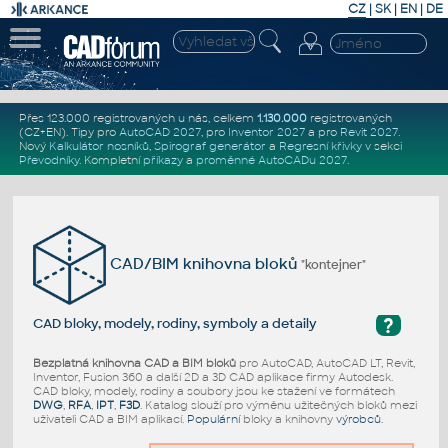
CZ
|
SK
|
EN
|
DE
Přes 123.000 registrovaných u nás, celkem
1.130.000
registrovaných
(CZ+EN)
. Tipy pro
AutoCAD 2027
, pro
Inventor 2027
a pro
Revit 2027
.
Nový
Kalkulátor nosníků
,
Spirograf generátor
a
Regresní křivky
v sekci
Převodníky
.
Kompletní
příkazy
a
proměnné AutoCADu 2027
.
CAD/BIM knihovna bloků
"kontejner"
?
CAD bloky, modely, rodiny, symboly a detaily
Bezplatná knihovna CAD a BIM bloků
pro AutoCAD, AutoCAD LT, Revit,
Inventor, Fusion 360 a další 2D a 3D CAD aplikace firmy Autodesk.
CAD bloky, modely, rodiny a soubory jsou ke stažení ve formátech
DWG
,
RFA
,
IPT
,
F3D
. Katalog slouží pro výměnu užitečných bloků mezi
uživateli CAD a BIM aplikací.
Populární
bloky a knihovny
výrobců
.