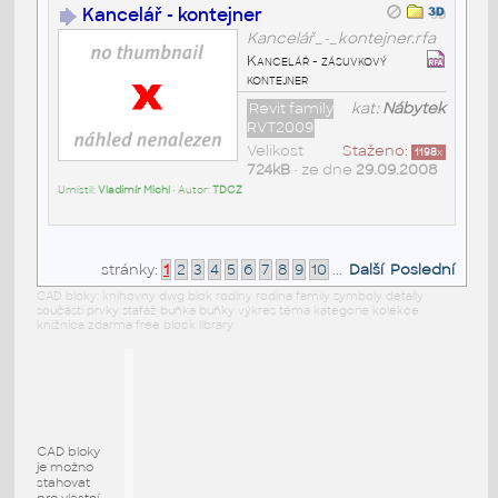
Kancelář - kontejner
Kancelář_-_kontejner.rfa
Kancelář - zásuvkový
kontejner
Revit family
kat:
Nábytek
RVT2009
Velikost
Staženo:
1198
x
724kB
• ze dne
29.09.2008
Umístil:
Vladimír Michl
• Autor:
TDCZ
stránky:
1
2
3
4
5
6
7
8
9
10
...
Další
Poslední
CAD bloky: knihovny dwg blok rodiny rodina family symboly detaily
součásti prvky stafáž buňka buňky výkres téma kategorie kolekce
knižnica zdarma free block library
CAD bloky
je možno
stahovat