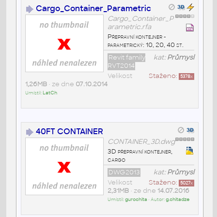
Cargo_Container_Parametric
Cargo_Container_P
arametric.rfa
Přepravní kontejner -
parametrický: 10, 20, 40 st.
Revit family
kat:
Průmysl
RVT2014
Velikost
Staženo:
5378
x
1,26MB
• ze dne
07.10.2014
Umístil:
LatCh
40FT CONTAINER
CONTAINER_3D.dwg
3D přepravní kontejner,
cargo
DWG2013
kat:
Průmysl
Velikost
Staženo:
5027
x
2,31MB
• ze dne
14.07.2016
Umístil:
gurochita
• Autor:
g.chitadze