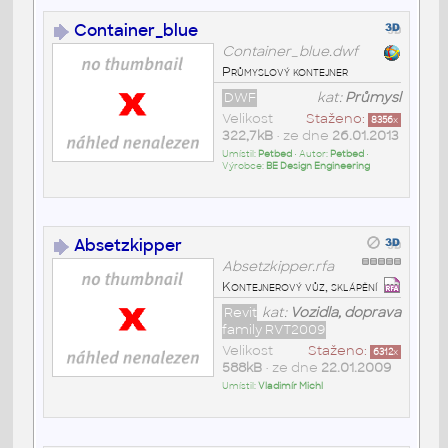
Container_blue
Container_blue.dwf
Průmyslový kontejner
DWF
kat:
Průmysl
Velikost
Staženo:
8356
x
322,7kB
• ze dne
26.01.2013
Umístil:
Petbed
• Autor:
Petbed
•
Výrobce:
BE Design Engineering
Absetzkipper
Absetzkipper.rfa
Kontejnerový vůz, sklápění
Revit
kat:
Vozidla, doprava
family RVT2009
Velikost
Staženo:
6312
x
588kB
• ze dne
22.01.2009
Umístil:
Vladimír Michl