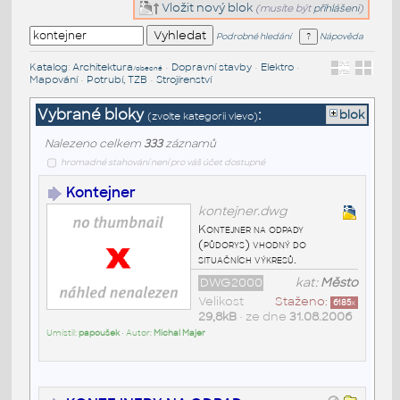
Vložit nový blok
(musíte být
přihlášeni
)
Podrobné hledání
Nápověda
Katalog
:
Architektura
•
Dopravní stavby
•
Elektro
•
/obecné
Mapování
•
Potrubí, TZB
•
Strojírenství
Vybrané bloky
:
blok
(zvolte kategorii vlevo)
Nalezeno celkem
333
záznamů
hromadné stahování není pro váš účet dostupné
Kontejner
kontejner.dwg
Kontejner na odpady
(půdorys) vhodný do
situačních výkresů.
DWG2000
kat:
Město
Velikost
Staženo:
6185
x
29,8kB
• ze dne
31.08.2006
Umístil:
papoušek
• Autor:
Michal Majer