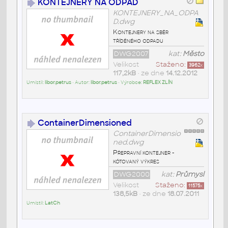
KONTEJNERY NA ODPAD
KONTEJNERY_NA_ODPA
D.dwg
Kontejnery na sběr
tříděného odpadu
DWG2007
kat:
Město
Velikost
Staženo:
3962
x
117,2kB
• ze dne
14.12.2012
Umístil:
libor.petrus
• Autor:
libor.petrus
• Výrobce:
REFLEX ZLÍN
ContainerDimensioned
ContainerDimensio
ned.dwg
Přepravní kontejner -
kótovaný výkres
DWG2000
kat:
Průmysl
Velikost
Staženo:
11575
x
138,5kB
• ze dne
18.07.2011
Umístil:
LatCh