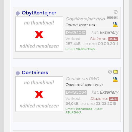
ObytKontejner
ObytKontejner.dwg
Obytný kontejner
DWG2010
kat:
Exteriéry
Velikost
Staženo:
3676
x
287,4kB
• ze dne
09.06.2011
Umístil:
Vladimír Michl
Containors
Containors.DWG
Odpadkové kontejnery
DWG2004
kat:
Exteriéry
Velikost
Staženo:
2402
x
84,6kB
• ze dne
23.03.2015
Umístil:
ktahameed
• Autor:
ABUASHIKA