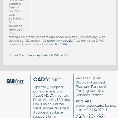
pro vlastní
osobní a
firemní
použití v
CAD
aplikacích.
Není
dovoleno
jejich další
šíření
formou elektronických katalogů, médií či služeb (jiné katalogy, web
download, CD, apod.) - viz
podmínky použití
. Problém verze DWG
souborů (
neplatný soubor
) řeší
tip 5584
.
Viz též
Statistika
a
nejnovějších 100 bloků
.
CAD
fórum
ARKANCE
(CAD
Studio) - Autodesk
Platinum Partner &
Tipy, triky, podpora,
Training Center &
pomoc a rady pro
Services Partner
AutoCAD, LT, Inventor,
Revit, Map, Civil 3D, 3ds
KONTAKT:
Max, Fusion, Forma,
webmaster.cz@arkance.w
Vault, PowerMill a další
| tel. +420 910 970 111
Autodesk aplikace
(support firmy