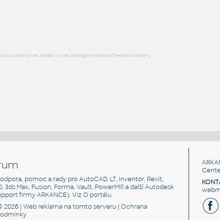
DIN-ISO ball valve dn40 flanges pvc no
IPT
Potrubí
l součást prvek stafáž výkres kategorie kolekce free block library
rum
ARKA
Cente
, podpora, pomoc a rady pro AutoCAD, LT, Inventor, Revit,
KONT
3D, 3ds Max, Fusion, Forma, Vault, PowerMill a další Autodesk
webma
support firmy ARKANCE). Viz
O portálu
.
© 2026 |
Web reklama
na tomto serveru |
Ochrana
podmínky