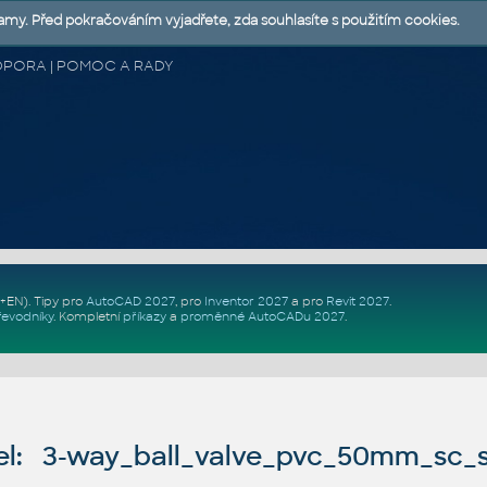
lamy. Před pokračováním vyjadřete, zda souhlasíte s použitím cookies.
 PODPORA | POMOC A RADY
Z+EN)
. Tipy pro
AutoCAD 2027
, pro
Inventor 2027
a pro
Revit 2027
.
řevodníky
.
Kompletní
příkazy
a
proměnné AutoCADu 2027
.
l: 3-way_ball_valve_pvc_50mm_sc_