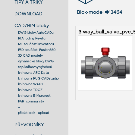
TIPY A TRIKY
Blok-model #13464
DOWNLOAD
CAD/BIM bloky
3-way_ball_valve_pvc
DWG bloky AutoCADu
RFA rodiny Revitu
IPT součásti Inventoru
F3D součásti Fusion360
3D CAD modely
dynamické bloky DWG
top knihovny výrobců
knihovna AEC Data
knihovna RUG-CADstudio
knihovna WATG
knihovna TDCZ
knihovna BIMproject
PARTcommunity
--
přidat blok - upload
PŘEVODNÍKY