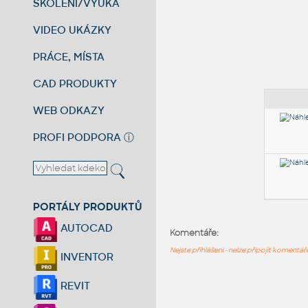
ŠKOLENÍ/VÝUKA
VIDEO UKÁZKY
PRÁCE, MÍSTA
CAD PRODUKTY
WEB ODKAZY
PROFI PODPORA
ⓘ
PORTÁLY PRODUKTŮ
AUTOCAD
Komentáře:
Nejste přihlášeni - nelze připojit komentá
INVENTOR
REVIT