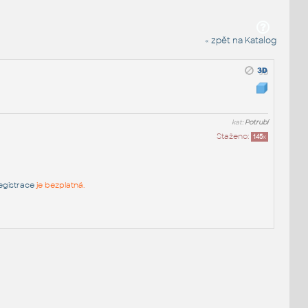
« zpět na Katalog
kat:
Potrubí
Staženo:
145
x
egistrace
je bezplatná.