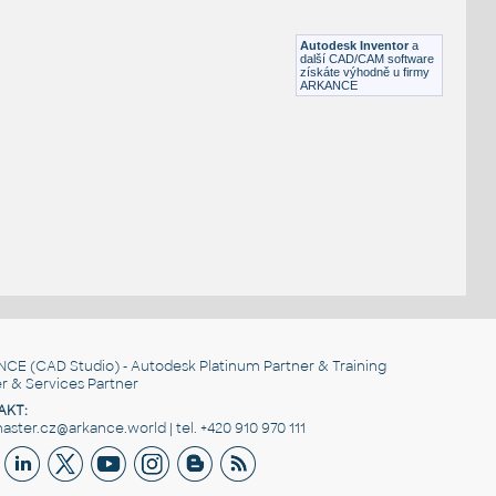
3-Way PVC ball valve
DWG
Ventily
Autodesk Inventor
a
další CAD/CAM software
získáte výhodně u firmy
ARKANCE
NCE
(CAD Studio) - Autodesk Platinum Partner & Training
r & Services Partner
AKT:
ster.cz@arkance.world | tel. +420 910 970 111