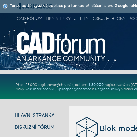
Tento portál využívá cookies pro funkce přihlášení a pro Google rek
CAD FÓRUM - TIPY A TRIKY | UTILITY | DISKUZE | BLOKY |
Přes 123.000 registrovaných u nás, celkem
1.130.000
registrovaných (C
Nový
Kalkulátor nosníků
,
Spirograf generátor
a
Regresní křivky
v sekci
P
HLAVNÍ STRÁNKA
Blok-mode
DISKUZNÍ FÓRUM