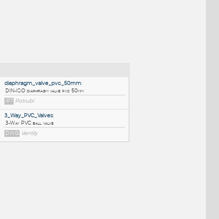
NÉ BLOKY
:
diaphragm_valve_pvc_50mm
:
DIN-ISO diaphragm valve pvc 50mm
IPT
Potrubí
3_Way_PVC_Valves
: