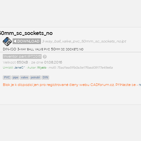
_50mm_sc_sockets_no
◄ DOWNLOAD
3-way_ball_valve_pvc_50mm_sc_sockets_no.ipt
DIN-ISO 3-way ball valve pvc 50mm sc sockets no
Inventor part IPT2015
Velikost
650kB
• ze dne
01.08.2016
Umístil:
JaneC^
• Autor:
Wyalo
•
md5: 75ad1ea51fb0a3e17fbad09177e49e6a
PVC
pipe
valve
potrubí
DIN
Blok je k dispozici jen pro registrované členy webu CADforum.cz. Přihlaste se -
r