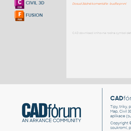
CIVIL 3D
Dosud žádné komentáře - buďte první
FUSION
CAD download: knihovna rodina symbol detai
CAD
fó
Tipy, triky
Map, Civil 
aplikace (
Copyright 
soukromí, 