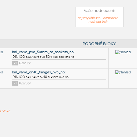
Vaše hodnocení:
Nejste přihlášeni - nemůžete
hodnotit blok
PODOB
ball_valve_pvc_50mm_sc_sockets_no
:
ře bloků
DIN-ISO ball valve pvc 50mm sc sockets no
IPT
Potrubí
ball_valve_dn40_flanges_pvc_no
: