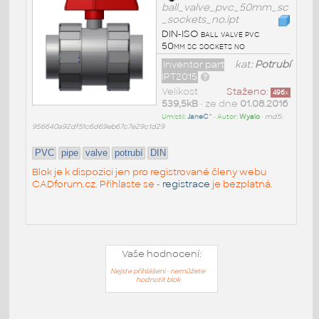
ball_valve_pvc_50mm_sc
_sockets_no.ipt
DIN-ISO ball valve pvc
50mm sc sockets no
Inventor part
kat:
Potrubí
IPT2015
Velikost
Staženo:
496
x
539,5kB
• ze dne
01.08.2016
Umístil:
JaneC^
• Autor:
Wyalo
•
md5:
956640a92df51c6d69eb67c7e29c1d29
PVC
pipe
valve
potrubí
DIN
Blok je k dispozici jen pro registrované členy webu
CADforum.cz. Přihlaste se -
registrace
je bezplatná.
Vaše hodnocení:
Nejste přihlášeni - nemůžete
hodnotit blok