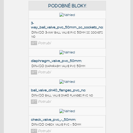
PODOBNÉ BLOKY
:
3-
way_ball_valve_pvc_50mm_sc_sockets_no
:
DIN-ISO 3-way ball valve pvc 50mm sc sockets
no
IPT
Potrubí
diaphragm_valve_pvc_50mm
:
DIN-ISO diaphragm valve pvc 50mm
IPT
Potrubí