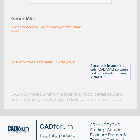
Komentáře:
ball_valve_dn40_flanges_pvc_no
:
DIN-ISO ball valve dn40 flanges pvc no
Nejste přihlášeni - nelze připojit komentáře
bloků
IPT
Potrubí
check_valve_pvc_-_50mm
:
Dosud žádné komentáře - buďte první
DIN-ISO check valve pvc - 50mm
Autodesk Inventor
a
další CAD/CAM software
IPT
Potrubí
získáte výhodně u firmy
ARKANCE
CAD download: knihovna rodina symbol detail součást
prvek stafáž výkres kategorie kolekce free block library
CAD
fórum
ARKANCE
(CAD
Studio) - Autodesk
Platinum Partner &
Tipy, triky, podpora,
Training Center &