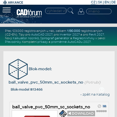
CZ
|
SK
|
EN
|
DE
Přes 123.000 registrovaných u nás, celkem
1.130.000
registrovaných
(CZ+EN)
. Tipy pro
AutoCAD 2027
, pro
Inventor 2027
a pro
Revit 2027
.
Nový
Kalkulátor nosníků
,
Spirograf generátor
a
Regresní křivky
v sekci
Převodníky
.
Kompletní
příkazy
a
proměnné AutoCADu 2027
.
Blok-model:
ball_valve_pvc_50mm_sc_sockets_no
(Potrubí)
Blok-model #13466
« zpět na Katalog
ball_valve_pvc_50mm_sc_sockets_no
◄ DOWNLOAD