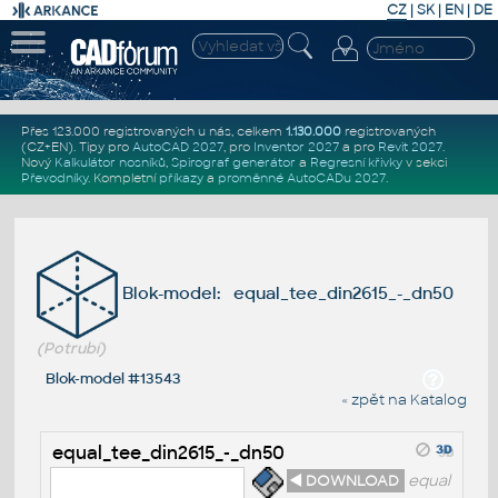
CZ
|
SK
|
EN
|
DE
Přes 123.000 registrovaných u nás, celkem
1.130.000
registrovaných
(CZ+EN)
. Tipy pro
AutoCAD 2027
, pro
Inventor 2027
a pro
Revit 2027
.
Nový
Kalkulátor nosníků
,
Spirograf generátor
a
Regresní křivky
v sekci
Převodníky
.
Kompletní
příkazy
a
proměnné AutoCADu 2027
.
Blok-model: equal_tee_din2615_-_dn50
(Potrubí)
Blok-model #13543
« zpět na Katalog
equal_tee_din2615_-_dn50
◄ DOWNLOAD
equal