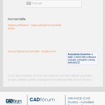
3_piece_ball_valve_-_din_buttweld_-
_dn50_no
:
Metal DIN-ISO 3 piece ball valve - din
buttweld - dn50 no
Komentáře:
IPT
Potrubí
Nejste přihlášeni - nelze připojit komentáře
bloků
2_piece_ball_valve_-_din_flanges_dn50-
pn16_-_open
:
Metal DIN-ISO 2 piece ball valve - din
Dosud žádné komentáře - buďte první
flanges dn50-pn16 - open
Autodesk Inventor
a
další CAD/CAM software
IPT
Potrubí
získáte výhodně u firmy
ARKANCE
CAD download: knihovna rodina symbol detail součást
prvek stafáž výkres kategorie kolekce free block library
CAD
fórum
ARKANCE
(CAD
Studio) - Autodesk