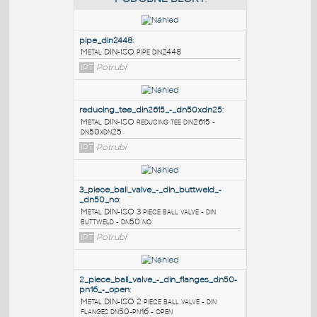
PODOBNÉ BLOKY
:
pipe_din2448
:
Metal DIN-ISO pipe din2448
IPT
Potrubí
reducing_tee_din2615_-_dn50xdn25
:
Metal DIN-ISO reducing tee din2615 -
dn50xdn25
IPT
Potrubí