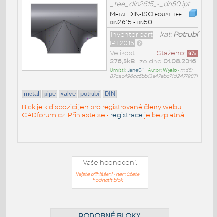
_tee_din2615_-_dn50.ipt
Metal DIN-ISO equal tee
din2615 - dn50
Inventor part
kat:
Potrubí
IPT2015
Velikost
Staženo:
97
x
276,5kB
• ze dne
01.08.2016
Umístil:
JaneC^
• Autor:
Wyalo
•
md5:
87cac496cc6bb13e47ebc71d24779871
metal
pipe
valve
potrubí
DIN
Blok je k dispozici jen pro registrované členy webu
CADforum.cz. Přihlaste se -
registrace
je bezplatná.
Vaše hodnocení:
Nejste přihlášeni - nemůžete
hodnotit blok