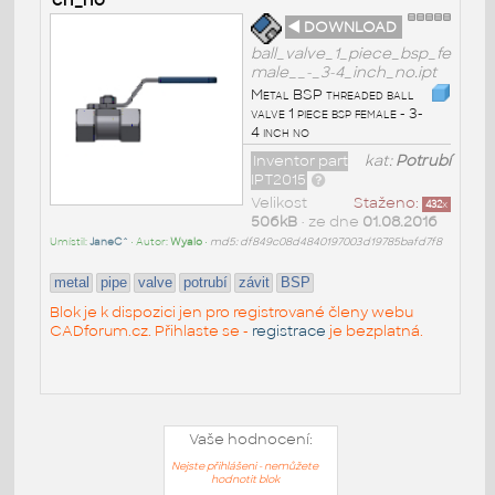
◄ DOWNLOAD
ball_valve_1_piece_bsp_fe
male__-_3-4_inch_no.ipt
Metal BSP threaded ball
valve 1 piece bsp female - 3-
4 inch no
Inventor part
kat:
Potrubí
IPT2015
Velikost
Staženo:
432
x
506kB
• ze dne
01.08.2016
Umístil:
JaneC^
• Autor:
Wyalo
•
md5: df849c08d4840197003d19785bafd7f8
metal
pipe
valve
potrubí
závit
BSP
Blok je k dispozici jen pro registrované členy webu
CADforum.cz. Přihlaste se -
registrace
je bezplatná.
Vaše hodnocení:
Nejste přihlášeni - nemůžete
hodnotit blok