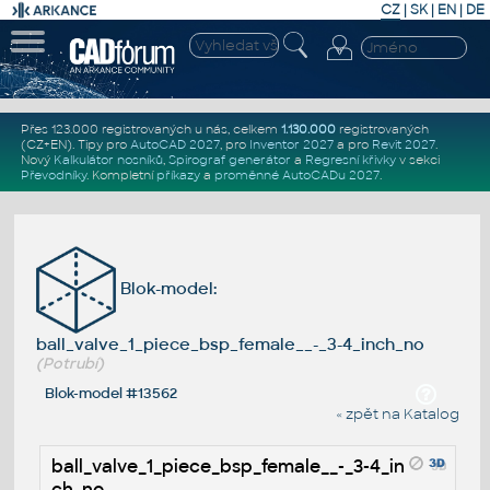
CZ
|
SK
|
EN
|
DE
Přes 123.000 registrovaných u nás, celkem
1.130.000
registrovaných
(CZ+EN)
. Tipy pro
AutoCAD 2027
, pro
Inventor 2027
a pro
Revit 2027
.
Nový
Kalkulátor nosníků
,
Spirograf generátor
a
Regresní křivky
v sekci
Převodníky
.
Kompletní
příkazy
a
proměnné AutoCADu 2027
.
Blok-model:
ball_valve_1_piece_bsp_female__-_3-4_inch_no
(Potrubí)
Blok-model #13562
« zpět na Katalog
ball_valve_1_piece_bsp_female__-_3-4_in
ch_no