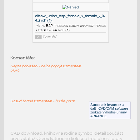
4_inch_no
:
Metal BSP threaded ball valve 2 piece bsp
female - 3-4 inch no
IPT
Potrubí
3_way_ball_valve_bsp_female_-_3-
4_inch_no
:
Metal BSP threaded 3 way ball valve bsp
Komentáře:
female - 3-4 inch no
Nejste přihlášeni - nelze připojit komentáře
bloků
IPT
Potrubí
elbow_union_bsp_female_x_female_-_3-
4_inch (1)
:
Dosud žádné komentáře - buďte první
Metal BSP threaded elbow union bsp female
Autodesk Inventor
a
další CAD/CAM software
x female - 3-4 inch (1)
získáte výhodně u firmy
ARKANCE
IPT
Potrubí
CAD download: knihovna rodina symbol detail součást
prvek stafáž výkres kategorie kolekce free block library