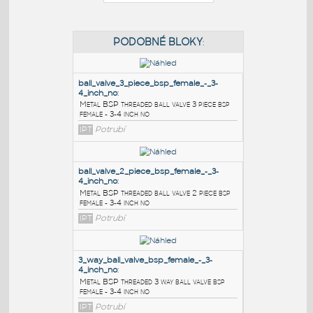
PODOBNÉ BLOKY
:
ball_valve_3_piece_bsp_female_-_3-
4_inch_no
:
Metal BSP threaded ball valve 3 piece bsp
female - 3-4 inch no
IPT
Potrubí
ball_valve_2_piece_bsp_female_-_3-