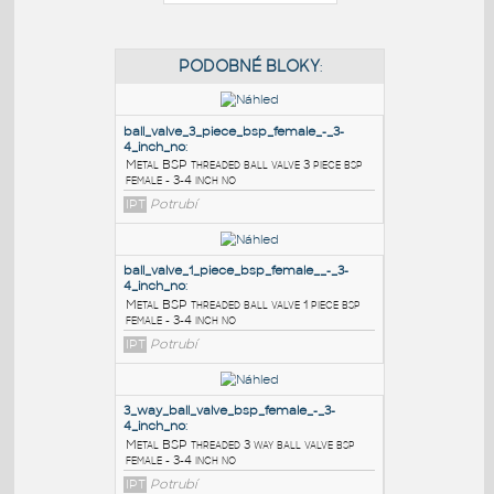
PODOBNÉ BLOKY
:
ball_valve_3_piece_bsp_female_-_3-
4_inch_no
:
Metal BSP threaded ball valve 3 piece bsp
female - 3-4 inch no
IPT
Potrubí
ball_valve_1_piece_bsp_female__-_3-