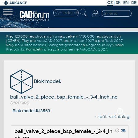
CZ
|
SK
|
EN
|
DE
Přes 123.000 registrovaných u nás, celkem
1.130.000
registrovaných
(CZ+EN)
. Tipy pro
AutoCAD 2027
, pro
Inventor 2027
a pro
Revit 2027
.
Nový
Kalkulátor nosníků
,
Spirograf generátor
a
Regresní křivky
v sekci
Převodníky
.
Kompletní
příkazy
a
proměnné AutoCADu 2027
.
Blok-model:
ball_valve_2_piece_bsp_female_-_3-4_inch_no
(Potrubí)
Blok-model #13563
« zpět na Katalog
ball_valve_2_piece_bsp_female_-_3-4_in
ch_no