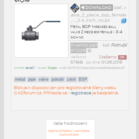
◄ DOWNLOAD
ball_v
alve_2_piece_bsp_female
_-_3-4_inch_no.ipt
Metal BSP threaded ball
valve 2 piece bsp female - 3-4
inch no
Inventor part
kat:
Potrubí
IPT2015
Velikost
Staženo:
236
x
579kB
• ze dne
01.08.2016
Umístil:
JaneC^
• Autor:
Wyalo
•
md5: 947157327ae2c32cc2e40b3bdebfec81
metal
pipe
valve
potrubí
závit
BSP
Blok je k dispozici jen pro registrované členy webu
CADforum.cz. Přihlaste se -
registrace
je bezplatná.
Vaše hodnocení:
Nejste přihlášeni - nemůžete
hodnotit blok