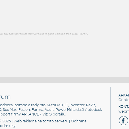
Ohřívač vody zásobníkový
Tlakový
DWG
Voda, kanalizace
RFA
Vy
l součást prvek stafáž výkres kategorie kolekce free block library
rum
ARKA
Cente
, podpora, pomoc a rady pro AutoCAD, LT, Inventor, Revit,
KONT
3D, 3ds Max, Fusion, Forma, Vault, PowerMill a další Autodesk
webma
support firmy ARKANCE). Viz
O portálu
.
© 2026 |
Web reklama
na tomto serveru |
Ochrana
podmínky