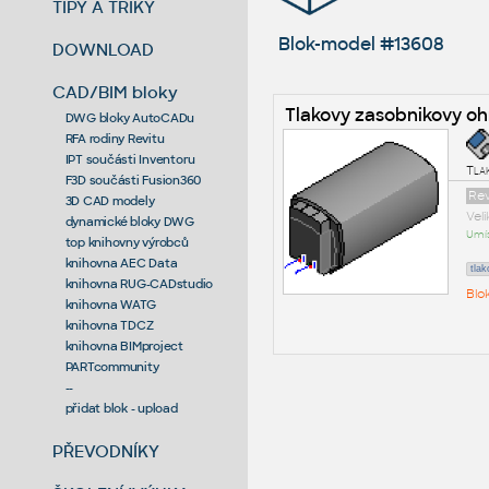
TIPY A TRIKY
Blok-model #13608
DOWNLOAD
CAD/BIM bloky
Tlakovy zasobnikovy oh
DWG bloky AutoCADu
RFA rodiny Revitu
IPT součásti Inventoru
Tla
F3D součásti Fusion360
Rev
3D CAD modely
Vel
dynamické bloky DWG
Umís
top knihovny výrobců
knihovna AEC Data
tla
knihovna RUG-CADstudio
Blo
knihovna WATG
knihovna TDCZ
knihovna BIMproject
PARTcommunity
--
přidat blok - upload
PŘEVODNÍKY