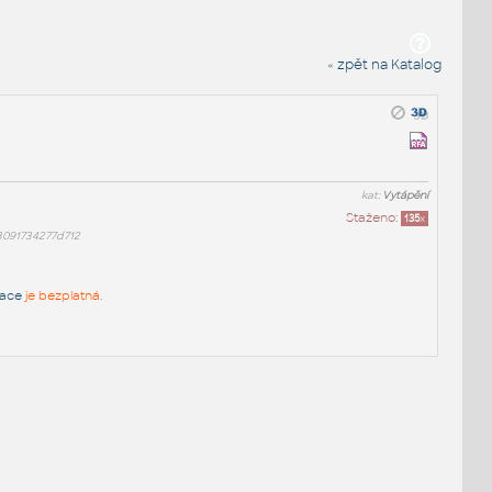
« zpět na Katalog
kat:
Vytápění
Staženo:
135
x
3091734277d712
race
je bezplatná.