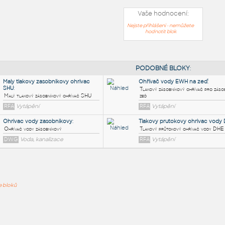
Vaše hodnocení:
Nejste přihlášeni - nemůžete
hodnotit blok
PODOB
Maly tlakovy zasobnikovy ohrivac
Ohříva
SHU
:
Tlakový
ře bloků
Malý tlakový zásobníkový ohřívač SHU
zeď
RFA
Vytápění
RFA
Vy
Ohrivac vody zasobnikovy
:
Tlakov