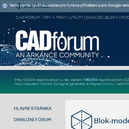
Tento portál využívá cookies pro funkce přihlášení a pro Google rek
CAD FÓRUM - TIPY A TRIKY | UTILITY | DISKUZE | BLOKY |
Přes 123.000 registrovaných u nás, celkem
1.130.000
registrovaných (C
Nový
Kalkulátor nosníků
,
Spirograf generátor
a
Regresní křivky
v sekci
P
HLAVNÍ STRÁNKA
Blok-mode
DISKUZNÍ FÓRUM