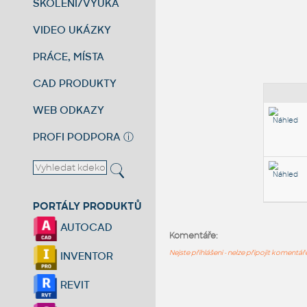
ŠKOLENÍ/VÝUKA
VIDEO UKÁZKY
PRÁCE, MÍSTA
CAD PRODUKTY
WEB ODKAZY
PROFI PODPORA
ⓘ
PORTÁLY PRODUKTŮ
AUTOCAD
Komentáře:
Nejste přihlášeni - nelze připojit komentá
INVENTOR
REVIT