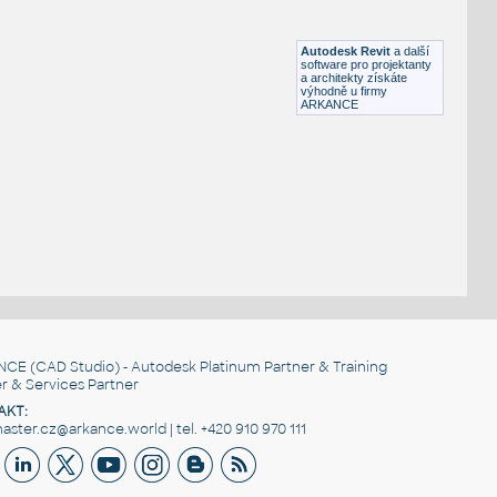
 průtokový ohřívač vody DHE (DHB-E)
tápění
Autodesk Revit
a další
software pro projektanty
a architekty získáte
výhodně u firmy
ARKANCE
NCE
(CAD Studio) - Autodesk Platinum Partner & Training
r & Services Partner
AKT:
ster.cz@arkance.world | tel. +420 910 970 111