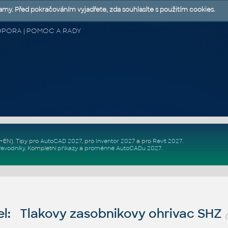
lamy. Před pokračováním vyjadřete, zda souhlasíte s použitím cookies.
 PODPORA | POMOC A RADY
Z+EN)
. Tipy pro
AutoCAD 2027
, pro
Inventor 2027
a pro
Revit 2027
.
řevodníky
.
Kompletní
příkazy
a
proměnné AutoCADu 2027
.
l: Tlakovy zasobnikovy ohrivac SHZ