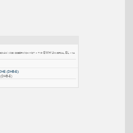
NÉ BLOKY
:
č vody EWH na zeď
:
 zásobníkový ohřívač pro zásobování více odběrných míst – typ EWH Universal EL - 
tápění
y prutokovy ohrivac vody DHE (DHB-E)
: