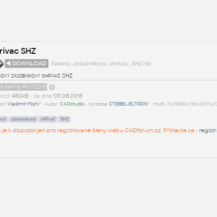
rivac SHZ
◄ DOWNLOAD
Tlakovy_zasobnikovy_ohrivac_SHZ.rfa
kový zásobníkový ohřívač SHZ
it family RVT2015
ikost
480kB
• ze dne
05.08.2016
til:
Vladimír Michl^
• Autor:
CADstudio
• Výrobce:
STIEBEL-ELTRON^
•
md5: 7c2f860c73bc425fa7
kový
zásobníkový
ohřívač
SHZ
k je k dispozici jen pro registrované členy webu CADforum.cz. Přihlaste se -
regist