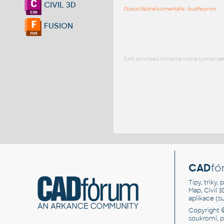
CIVIL 3D
Dosud žádné komentáře - buďte první
FUSION
CAD download: knihovna rodina symbol detai
CAD
fó
Tipy, triky
Map, Civil 
aplikace (
Copyright 
soukromí, 