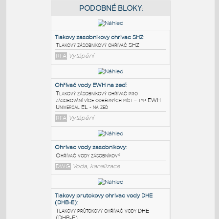
PODOBNÉ BLOKY
:
Tlakovy zasobnikovy ohrivac SHZ
:
Tlakový zásobníkový ohřívač SHZ
RFA
Vytápění
Ohřívač vody EWH na zeď
:
Tlakový zásobníkový ohřívač pro
zásobování více odběrných míst – typ EWH
Universal EL - na zeď
RFA
Vytápění