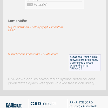
Ohrivac vody zasobnikovy
:
Ohřívač vody zásobníkový
Komentáře:
DWG
Voda, kanalizace
Nejste přihlášeni - nelze připojit komentáře
bloků
Tlakovy prutokovy ohrivac vody DHE
(DHB-E)
:
Tlakový průtokový ohřívač vody DHE
Dosud žádné komentáře - buďte první
(DHB-E)
Autodesk Revit
a další
software pro projektanty
RFA
Vytápění
a architekty získáte
výhodně u firmy
ARKANCE
CAD download: knihovna rodina symbol detail součást
prvek stafáž výkres kategorie kolekce free block library
CAD
fórum
ARKANCE
(CAD
Studio) - Autodesk