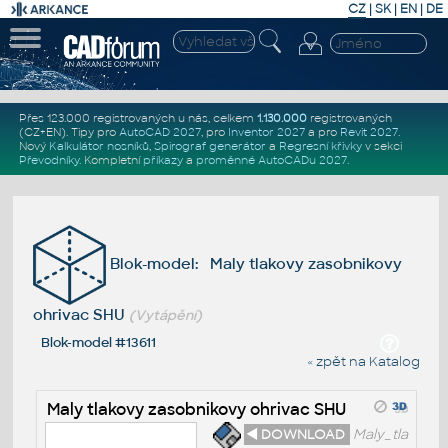
CZ
|
SK
|
EN
|
DE
Přes 123.000 registrovaných u nás, celkem
1.130.000
registrovaných
(CZ+EN)
. Tipy pro
AutoCAD 2027
, pro
Inventor 2027
a pro
Revit 2027
.
Nový
Kalkulátor nosníků
,
Spirograf generátor
a
Regresní křivky
v sekci
Převodníky
.
Kompletní
příkazy
a
proměnné AutoCADu 2027
.
Blok-model: Maly tlakovy zasobnikovy
ohrivac SHU
(Vytápění)
Blok-model #13611
« zpět na Katalog
Maly tlakovy zasobnikovy ohrivac SHU
◄ DOWNLOAD
Maly_tla