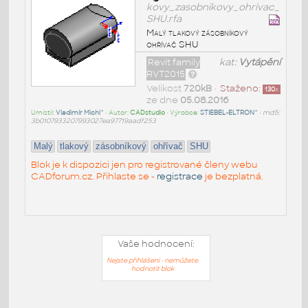
kovy_zasobnikovy_ohrivac_
SHU.rfa
Malý tlakový zásobníkový
ohřívač SHU
Revit family
kat:
Vytápění
RVT2015
Velikost
720kB
•
Staženo:
130
x
ze dne
05.08.2016
Umístil:
Vladimír Michl^
• Autor:
CADstudio
• Výrobce:
STIEBEL-ELTRON^
•
md5:
3b0107933207993027ea97719aadf253
Malý
tlakový
zásobníkový
ohřívač
SHU
Blok je k dispozici jen pro registrované členy webu
CADforum.cz. Přihlaste se -
registrace
je bezplatná.
Vaše hodnocení:
Nejste přihlášeni - nemůžete
hodnotit blok