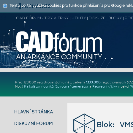
Tento portál využívá cookies pro funkce přihlášení a pro Google rek
CAD FÓRUM - TIPY A TRIKY | UTILITY | DISKUZE | BLOKY |
Přes 123.000 registrovaných u nás, celkem
1.130.000
registrovaných (C
Nový
Kalkulátor nosníků
,
Spirograf generátor
a
Regresní křivky
v sekci
P
HLAVNÍ STRÁNKA
Blok: VMS 
DISKUZNÍ FÓRUM