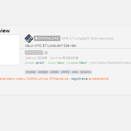
 view
◄ DOWNLOAD
VMS 3.7 Longlight Side view.dwg
Velux VMS 3.7 Longlight Side view
DWG2007
Velikost
122kB
• ze dne
16.08.2016
Umístil:
JaneC^
• Autor:
Velux
• Výrobce:
Velux^
•
md5: 0b55c75b56fb02fce6c
modular
skylight
světlík
střešní
okno
dynamic
rované členy webu CADforum.cz. Přihlaste se -
registrace
je bezplatná.