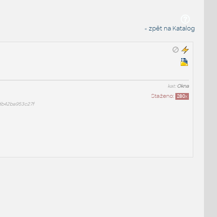
« zpět na Katalog
kat:
Okna
Staženo:
280
x
db42ba953c27f