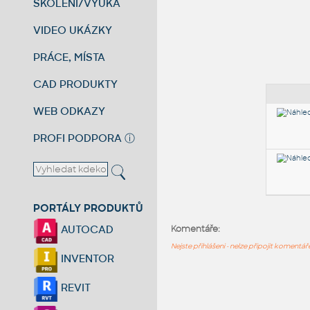
ŠKOLENÍ/VÝUKA
VIDEO UKÁZKY
PRÁCE, MÍSTA
CAD PRODUKTY
WEB ODKAZY
PROFI PODPORA
ⓘ
PORTÁLY PRODUKTŮ
AUTOCAD
Komentáře:
Nejste přihlášeni - nelze připojit komentá
INVENTOR
REVIT