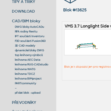
TIPY A TRIKY
Blok #13625
DOWNLOAD
CAD/BIM bloky
VMS 3.7 Longlight Side
DWG bloky AutoCADu
RFA rodiny Revitu
IPT součásti Inventoru
F3D součásti Fusion360
3D CAD modely
dynamické bloky DWG
top knihovny výrobců
knihovna AEC Data
knihovna RUG-CADstudio
Blok je k dispozici jen pro regist
knihovna WATG
knihovna TDCZ
knihovna BIMproject
PARTcommunity
--
přidat blok - upload
PŘEVODNÍKY