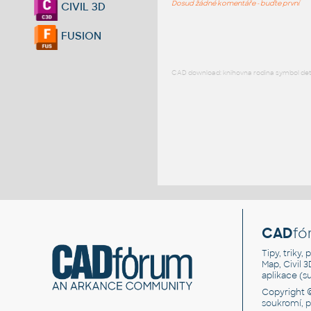
Dosud žádné komentáře - buďte první
CIVIL 3D
FUSION
CAD download: knihovna rodina symbol detai
CAD
fó
Tipy, triky
Map, Civil 
aplikace (
Copyright 
soukromí, 