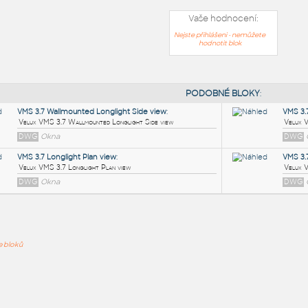
Vaše hodnocení:
Nejste přihlášeni - nemůžete
hodnotit blok
PODOB
VMS 3.7 Wallmounted Longlight Side view
:
ře bloků
Velux VMS 3.7 Wallmounted Longlight Side view
DWG
Okna
VMS 3.7 Longlight Plan view
:
Velux VMS 3.7 Longlight Plan view