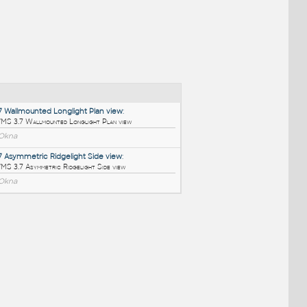
NÉ BLOKY
:
VMS 3.7 Wallmounted Longlight Plan view
:
Velux VMS 3.7 Wallmounted Longlight Plan view
DWG
Okna
VMS 3.7 Asymmetric Ridgelight Side view
:
Velux VMS 3.7 Asymmetric Ridgelight Side view