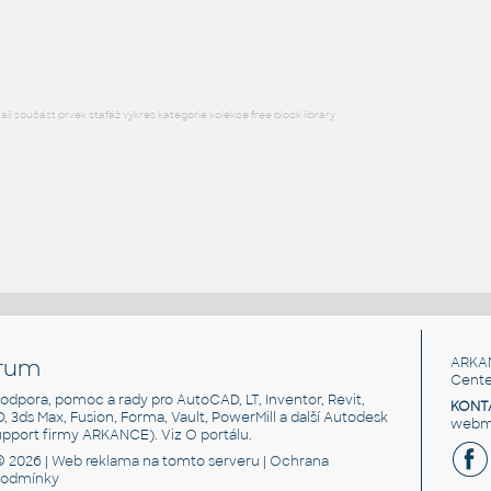
DWG
Okna
l součást prvek stafáž výkres kategorie kolekce free block library
rum
ARKA
Cente
, podpora, pomoc a rady pro AutoCAD, LT, Inventor, Revit,
KONT
3D, 3ds Max, Fusion, Forma, Vault, PowerMill a další Autodesk
webma
support firmy ARKANCE). Viz
O portálu
.
© 2026 |
Web reklama
na tomto serveru |
Ochrana
podmínky