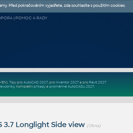
lamy. Před pokračováním vyjadřete, zda souhlasíte s použitím cookies.
 PODPORA | POMOC A RADY
Z+EN)
. Tipy pro
AutoCAD 2027
, pro
Inventor 2027
a pro
Revit 2027
.
řevodníky
.
Kompletní
příkazy
a
proměnné AutoCADu 2027
.
3.7 Longlight Side view
(Okna)