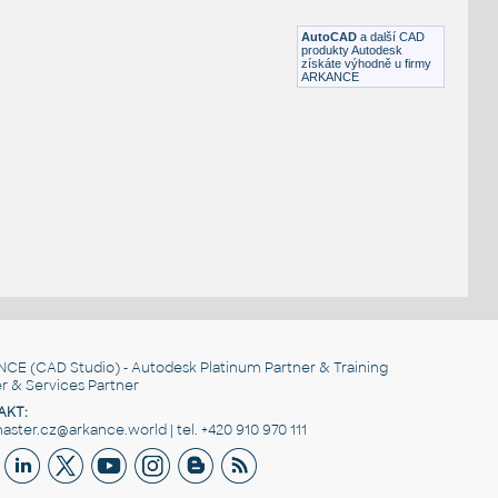
DWG
Okna
AutoCAD
a další CAD
produkty Autodesk
získáte výhodně u firmy
ARKANCE
NCE
(CAD Studio) - Autodesk Platinum Partner & Training
r & Services Partner
AKT:
ster.cz@arkance.world | tel. +420 910 970 111