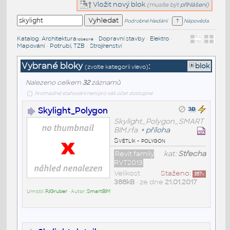
Vložit nový blok
(musíte být
přihlášeni
)
Podrobné hledání
Nápověda
Katalog
:
Architektura
•
Dopravní stavby
•
Elektro
•
/obecné
Mapování
•
Potrubí, TZB
•
Strojírenství
Vybrané bloky
:
blok
(zvolte kategorii vlevo)
Nalezeno celkem
32
záznamů
hromadné stahování není pro váš účet dostupné
Skylight_Polygon
Skylight_Polygon_SMART
BIM.rfa
+
příloha
Světlík - polygon
Revit family
kat:
Střecha
RVT2013
Velikost
Staženo:
357
x
388kB
• ze dne
21.01.2017
Umístil:
PJGruber
• Autor:
SmartBIM