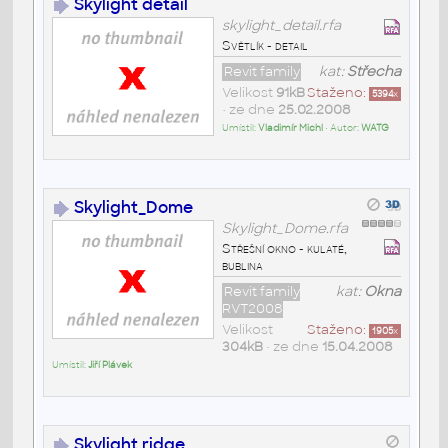
Skylight detail
skylight_detail.rfa
Světlík - detail
Revit family
kat:
Střecha
Velikost
91kB
Staženo:
5394
x
• ze dne
25.02.2008
Umístil:
Vladimír Michl
• Autor:
WATG
Skylight_Dome
Skylight_Dome.rfa
Střešní okno - kulaté,
bublina
Revit family
kat:
Okna
RVT2008
Velikost
Staženo:
1905
x
304kB
• ze dne
15.04.2008
Umístil:
Jiří Plávek
Skylight ridge