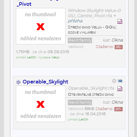
_Pivot
Window-Skylight-Velux-G
GU_Centre_Pivot.rfa
+
příloha
Střešní okno Velux - GGU,
osové vyklápění
Revit family
kat:
Okna
Velikost
Staženo:
252
x
1,75MB
• ze dne
06.09.2015
Umístil:
LatCh
• Výrobce:
Velux
Operable_Skylight
Operable_Skylight.rfa
Otevíratelné střešní okno
Revit family
kat:
Okna
Velikost
88kB
Staženo:
207
x
• ze dne
16.04.2016
Umístil:
LatCh