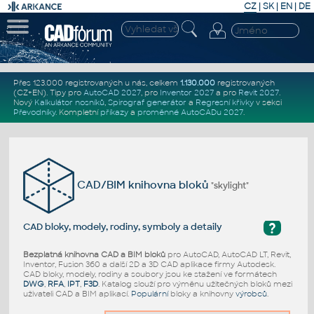
CZ
|
SK
|
EN
|
DE
Přes 123.000 registrovaných u nás, celkem
1.130.000
registrovaných
(CZ+EN)
. Tipy pro
AutoCAD 2027
, pro
Inventor 2027
a pro
Revit 2027
.
Nový
Kalkulátor nosníků
,
Spirograf generátor
a
Regresní křivky
v sekci
Převodníky
.
Kompletní
příkazy
a
proměnné AutoCADu 2027
.
CAD/BIM knihovna bloků
"skylight"
?
CAD bloky, modely, rodiny, symboly a detaily
Bezplatná knihovna CAD a BIM bloků
pro AutoCAD, AutoCAD LT, Revit,
Inventor, Fusion 360 a další 2D a 3D CAD aplikace firmy Autodesk.
CAD bloky, modely, rodiny a soubory jsou ke stažení ve formátech
DWG
,
RFA
,
IPT
,
F3D
. Katalog slouží pro výměnu užitečných bloků mezi
uživateli CAD a BIM aplikací.
Populární
bloky a knihovny
výrobců
.