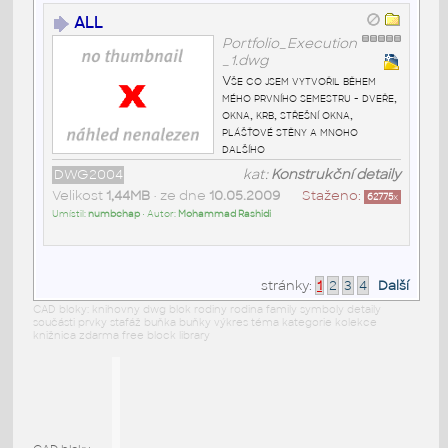
ALL
Portfolio_Execution
_1.dwg
Vše co jsem vytvořil během
mého prvního semestru - dveře,
okna, krb, střešní okna,
plášťové stěny a mnoho
dalšího
DWG2004
kat:
Konstrukční detaily
Velikost
1,44MB
• ze dne
10.05.2009
Staženo:
62775
x
Umístil:
numbchap
• Autor:
Mohammad Rashidi
stránky:
1
2
3
4
Další
CAD bloky: knihovny dwg blok rodiny rodina family symboly detaily
součásti prvky stafáž buňka buňky výkres téma kategorie kolekce
knižnica zdarma free block library