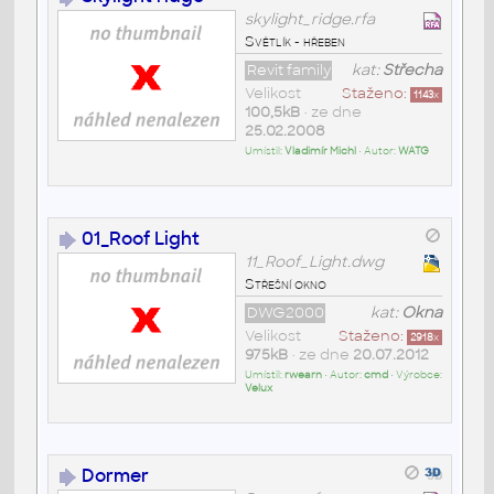
skylight_ridge.rfa
Světlík - hřeben
Revit family
kat:
Střecha
Velikost
Staženo:
1143
x
100,5kB
• ze dne
25.02.2008
Umístil:
Vladimír Michl
• Autor:
WATG
01_Roof Light
11_Roof_Light.dwg
Střešní okno
DWG2000
kat:
Okna
Velikost
Staženo:
2918
x
975kB
• ze dne
20.07.2012
Umístil:
rwearn
• Autor:
cmd
• Výrobce:
Velux
Dormer