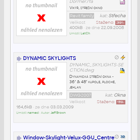
Dormer.rfa
Vikýř, střešní okno
Revit family
kat:
Střecha
Velikost
Staženo:
2691
x
400kB
• ze dne
22.09.2008
Umístil:
LatCh
DYNAMIC SKYLIGHTS
DYNAMIC_SKYLIGHTS-SE
CTION.dwg
Dynamická střešní okna -
36" & 48" kupole, ploché,
jehlan
DWG2007
kat:
Okna
Velikost
Staženo:
1519
x
164,6kB
• ze dne
03.03.2009
Umístil:
nameci
• Autor:
Jeff Brown
Window-Skylight-Velux-GGU_Centre