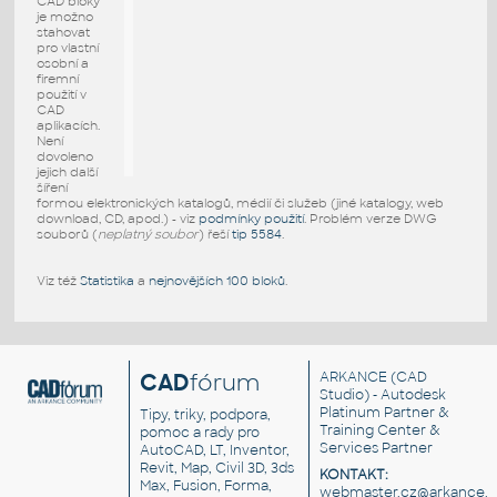
CAD bloky
je možno
stahovat
pro vlastní
osobní a
firemní
použití v
CAD
aplikacích.
Není
dovoleno
jejich další
šíření
formou elektronických katalogů, médií či služeb (jiné katalogy, web
download, CD, apod.) - viz
podmínky použití
. Problém verze DWG
souborů (
neplatný soubor
) řeší
tip 5584
.
Viz též
Statistika
a
nejnovějších 100 bloků
.
CAD
fórum
ARKANCE
(CAD
Studio) - Autodesk
Platinum Partner &
Tipy, triky, podpora,
Training Center &
pomoc a rady pro
Services Partner
AutoCAD, LT, Inventor,
Revit, Map, Civil 3D, 3ds
KONTAKT:
Max, Fusion, Forma,
webmaster.cz@arkance.w