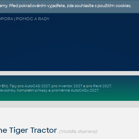
lamy. Před pokračováním vyjadřete, zda souhlasíte s použitím cookies.
 PODPORA | POMOC A RADY
Z+EN)
. Tipy pro
AutoCAD 2027
, pro
Inventor 2027
a pro
Revit 2027
.
řevodníky
.
Kompletní
příkazy
a
proměnné AutoCADu 2027
.
e Tiger Tractor
(Vozidla, doprava)