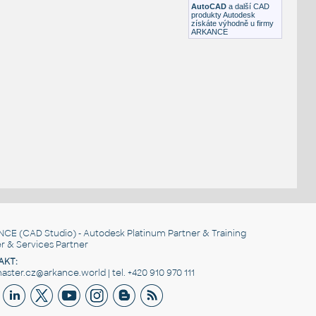
AutoCAD
a další CAD
produkty Autodesk
získáte výhodně u firmy
ARKANCE
NCE
(CAD Studio) - Autodesk Platinum Partner & Training
r & Services Partner
AKT:
ster.cz@arkance.world | tel. +420 910 970 111