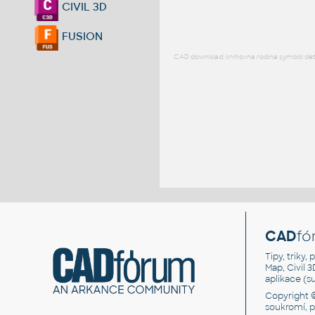
CIVIL 3D
FUSION
CAD download: knihovna rodina symbol detai
CAD
fó
Tipy, triky
Map, Civil 
aplikace (
Copyright 
soukromí, 