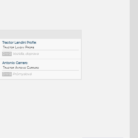
NÉ BLOKY
:
Tractor Landini Profie
:
Tractor Landini Profie
DWG
Vozidla, doprava
Antonio Carraro
:
Tractor Antonio Carraro
DWG
Průmyslová