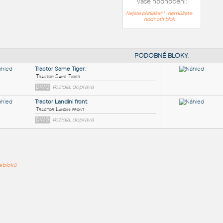
Vaše hodnocení:
Nejste přihlášeni - nemůžete
hodnotit blok
PODOB
Tractor Same Tiger
:
ře bloků
Traktor Same Tiger
DWG
Vozidla, doprava
Tractor Landini front
:
Tractor Landini front
DWG
Vozidla, doprava