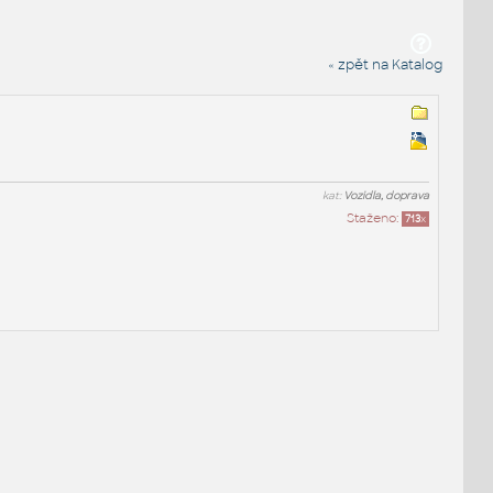
« zpět na Katalog
kat:
Vozidla, doprava
Staženo:
713
x