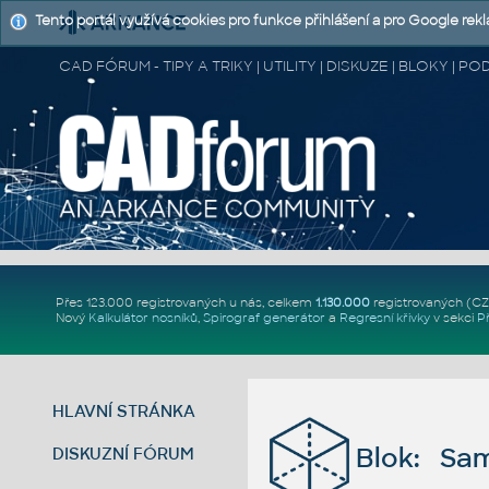
Tento portál využívá cookies pro funkce přihlášení a pro Google rek
CAD FÓRUM - TIPY A TRIKY | UTILITY | DISKUZE | BLOKY |
Přes 123.000 registrovaných u nás, celkem
1.130.000
registrovaných (C
Nový
Kalkulátor nosníků
,
Spirograf generátor
a
Regresní křivky
v sekci
P
HLAVNÍ STRÁNKA
Blok: Sam
DISKUZNÍ FÓRUM