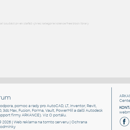
l součást prvek stafáž výkres kategorie kolekce free block library
rum
ARKA
Cente
, podpora, pomoc a rady pro AutoCAD, LT, Inventor, Revit,
KONT
3D, 3ds Max, Fusion, Forma, Vault, PowerMill a další Autodesk
webma
support firmy ARKANCE). Viz
O portálu
.
© 2026 |
Web reklama
na tomto serveru |
Ochrana
podmínky