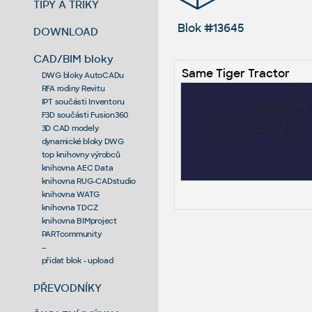
TIPY A TRIKY
Blok #13645
DOWNLOAD
CAD/BIM bloky
Same Tiger Tractor
DWG bloky AutoCADu
RFA rodiny Revitu
IPT součásti Inventoru
F3D součásti Fusion360
3D CAD modely
dynamické bloky DWG
top knihovny výrobců
knihovna AEC Data
knihovna RUG-CADstudio
knihovna WATG
knihovna TDCZ
knihovna BIMproject
PARTcommunity
--
přidat blok - upload
PŘEVODNÍKY