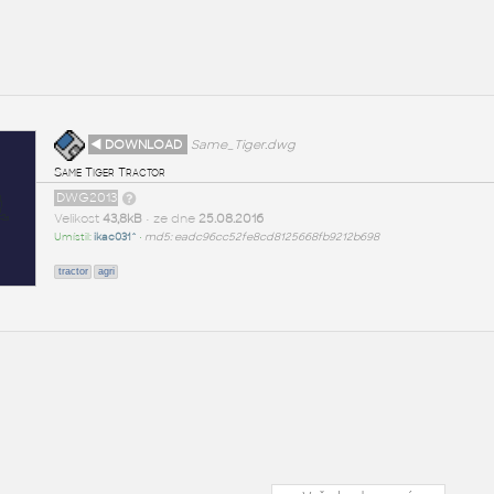
◄ DOWNLOAD
Same_Tiger.dwg
Same Tiger Tractor
DWG2013
Velikost
43,8kB
• ze dne
25.08.2016
Umístil:
ikac031^
•
md5: eadc96cc52fe8cd8125668fb9212b698
tractor
agri