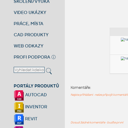
ŠKOLENÍ/VÝUKA
VIDEO UKÁZKY
PRÁCE, MÍSTA
CAD PRODUKTY
WEB ODKAZY
PROFI PODPORA
ⓘ
PORTÁLY PRODUKTŮ
Komentáře:
AUTOCAD
Nejste přihlášeni - nelze připojit komentá
INVENTOR
REVIT
Dosud žádné komentáře - buďte první