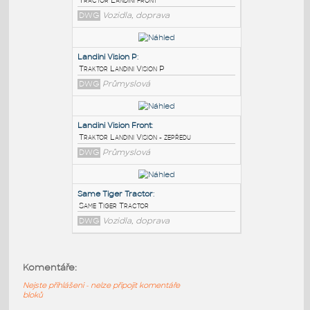
PODOBNÉ BLOKY
:
Tractor Landini front
:
Tractor Landini front
DWG
Vozidla, doprava
Landini Vision P
:
Traktor Landini Vision P
DWG
Průmyslová
Landini Vision Front
:
Komentáře:
Traktor Landini Vision - zepředu
Nejste přihlášeni - nelze připojit komentáře
DWG
Průmyslová
bloků