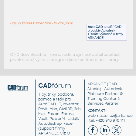
Same Tiger Tractor
:
Same Tiger Tractor
Dosud žádné komentáře - buďte první
DWG
Vozidla, doprava
AutoCAD
a další CAD
produkty Autodesk
získáte výhodně u firmy
ARKANCE
CAD download: knihovna rodina symbol detail součást
prvek stafáž výkres kategorie kolekce free block library
CAD
fórum
ARKANCE
(CAD
Studio) - Autodesk
Platinum Partner &
Tipy, triky, podpora,
Training Center &
pomoc a rady pro
Services Partner
AutoCAD, LT, Inventor,
Revit, Map, Civil 3D, 3ds
KONTAKT:
Max, Fusion, Forma,
webmaster.cz@arkance.w
Vault, PowerMill a další
| tel. +420 910 970 111
Autodesk aplikace
(support firmy
ARKANCE). Viz
O