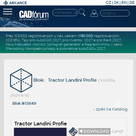
CZ
|
SK
|
EN
|
DE
Přes 123.000 registrovaných u nás, celkem
1.130.000
registrovaných
(CZ+EN)
. Tipy pro
AutoCAD 2027
, pro
Inventor 2027
a pro
Revit 2027
.
Nový
Kalkulátor nosníků
,
Spirograf generátor
a
Regresní křivky
v sekci
Převodníky
.
Kompletní
příkazy
a
proměnné AutoCADu 2027
.
Blok: Tractor Landini Profie
(Vozidla,
doprava)
Blok #13649
« zpět na Katalog
Tractor Landini Profie
◄ DOWNLOAD
Landi