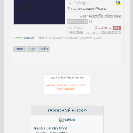
ni_P.dwg
Tractor Landini Profie
kat:
Vozidla, doprava
DWG2013
Velikost
Staženo:
934
x
440,2kB
• ze dne
25.08.2016
Umístil:
ikac031^
•
md5: 58d0b1ed7e1ee5d14ca77ac48da381ce
tractor
agri
landini
Vaše hodnocení:
Nejste přihlášeni - nemůžete
hodnotit blok