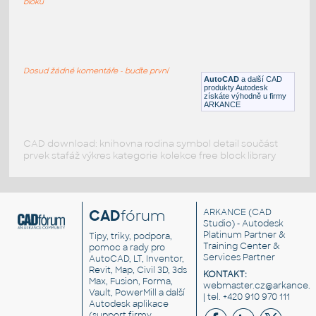
bloků
barrel_nipple_bsp_male_-_3-4_inch
:
Metal BSP threaded barrel nipple bsp male
- 3-4 inch
Dosud žádné komentáře - buďte první
IPT
Potrubí
AutoCAD
a další CAD
produkty Autodesk
získáte výhodně u firmy
ARKANCE
CAD download: knihovna rodina symbol detail součást
prvek stafáž výkres kategorie kolekce free block library
CAD
fórum
ARKANCE
(CAD
Studio) - Autodesk
Platinum Partner &
Tipy, triky, podpora,
Training Center &
pomoc a rady pro
Services Partner
AutoCAD, LT, Inventor,
Revit, Map, Civil 3D, 3ds
KONTAKT:
Max, Fusion, Forma,
webmaster.cz@arkance.w
Vault, PowerMill a další
| tel. +420 910 970 111
Autodesk aplikace
(support firmy