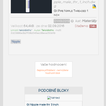
pple_male_thr_1_inch.dw
g
GI Pipe Nipple Threaded 1
inch
DWG2013
kat:
Materiály
Velikost
64,4kB
• ze dne
02.09.2016
Staženo:
1148
x
Umístil:
taksidioths^
• Autor:
Taksidioths
•
md5:
5323886a0b2ff08d345ec08ece350d1b
Nipple
Vaše hodnocení:
Nejste přihlášeni - nemůžete
hodnotit blok