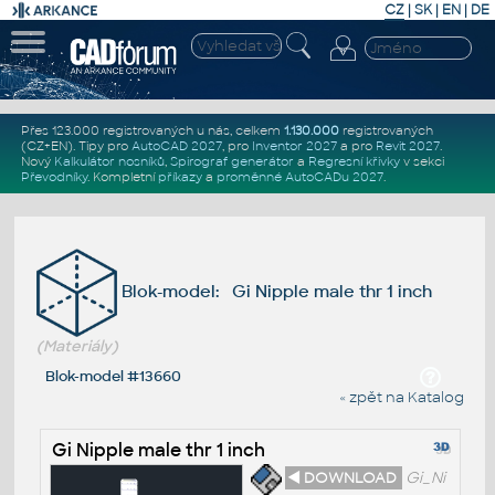
CZ
|
SK
|
EN
|
DE
Přes 123.000 registrovaných u nás, celkem
1.130.000
registrovaných
(CZ+EN)
. Tipy pro
AutoCAD 2027
, pro
Inventor 2027
a pro
Revit 2027
.
Nový
Kalkulátor nosníků
,
Spirograf generátor
a
Regresní křivky
v sekci
Převodníky
.
Kompletní
příkazy
a
proměnné AutoCADu 2027
.
Blok-model: Gi Nipple male thr 1 inch
(Materiály)
Blok-model #13660
« zpět na Katalog
Gi Nipple male thr 1 inch
◄ DOWNLOAD
Gi_Ni