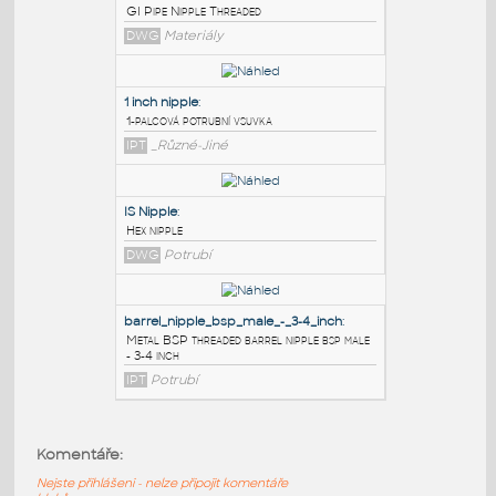
PODOBNÉ BLOKY
:
Gi Nipple male thr 3 inch
:
GI Pipe Nipple Threaded
DWG
Materiály
1 inch nipple
:
1-palcová potrubní vsuvka
IPT
_Různé-Jiné
IS Nipple
:
Hex nipple
Komentáře:
DWG
Potrubí
Nejste přihlášeni - nelze připojit komentáře