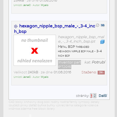
254kB
• ze dne
01.08.2016
Umístil:
JaneC
• Autor:
Wyalo
hexagon_nipple_bsp_male_-_3-4_inc
h_bsp
hexagon_nipple_bsp_mal
e_-_3-4_inch_bsp.ipt
Metal BSP threaded
hexagon nipple bsp male - 3-4
inch bsp
Inventor part
kat:
Potrubí
IPT2015
Velikost
240kB
• ze dne
01.08.2016
Staženo:
256
x
Umístil:
JaneC
• Autor:
Wyalo
stránky:
1
2
Další
CAD bloky: knihovny dwg blok rodiny rodina family symboly detaily
součásti prvky stafáž buňka buňky výkres téma kategorie kolekce
knižnica zdarma free block library