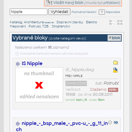
Vložit nový blok
(musíte být
přihlášeni
)
Podrobné hledání
Nápověda
Katalog
:
Architektura
•
Dopravní stavby
•
Elektro
•
/obecné
Mapování
•
Potrubí, TZB
•
Strojírenství
Vybrané bloky
:
blok
(zvolte kategorii vlevo)
Nalezeno celkem
16
záznamů
hromadné stahování není pro váš účet dostupné
IS Nipple
IS_Nipple.dwg
Hex nipple
DWG2000
kat:
Potrubí
Velikost
Staženo:
8959
x
151kB
• ze dne
30.08.2011
Umístil:
bipin_18
• Autor:
Bipin
nipple_-_bsp_male_-_pvc-u_-_g_11_in
ch