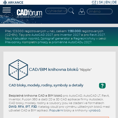
CZ
|
SK
|
EN
|
DE
Přes 123.000 registrovaných u nás, celkem
1.130.000
registrovaných
(CZ+EN)
. Tipy pro
AutoCAD 2027
, pro
Inventor 2027
a pro
Revit 2027
.
Nový
Kalkulátor nosníků
,
Spirograf generátor
a
Regresní křivky
v sekci
Převodníky
.
Kompletní
příkazy
a
proměnné AutoCADu 2027
.
CAD/BIM knihovna bloků
"Nipple"
?
CAD bloky, modely, rodiny, symboly a detaily
Bezplatná knihovna CAD a BIM bloků
pro AutoCAD, AutoCAD LT, Revit,
Inventor, Fusion 360 a další 2D a 3D CAD aplikace firmy Autodesk.
CAD bloky, modely, rodiny a soubory jsou ke stažení ve formátech
DWG
,
RFA
,
IPT
,
F3D
. Katalog slouží pro výměnu užitečných bloků mezi
uživateli CAD a BIM aplikací.
Populární
bloky a knihovny
výrobců
.