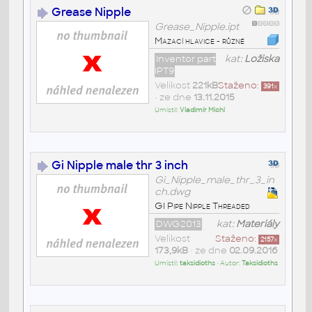
Grease Nipple
Grease_Nipple.ipt
Mazací hlavice - různé
Inventor part
kat:
Ložiska
IPT9
Velikost
221kB
Staženo:
391
x
• ze dne
13.11.2015
Umístil:
Vladimír Michl
Gi Nipple male thr 3 inch
Gi_Nipple_male_thr_3_in
ch.dwg
GI Pipe Nipple Threaded
DWG2013
kat:
Materiály
Velikost
Staženo:
2157
x
173,9kB
• ze dne
02.09.2016
Umístil:
taksidioths
• Autor:
Taksidioths