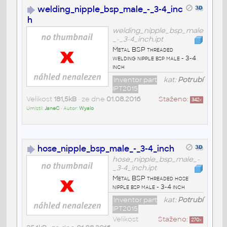
welding_nipple_bsp_male_-_3-4_inc
h
welding_nipple_bsp_male
_-_3-4_inch.ipt
Metal BSP threaded
welding nipple bsp male - 3-4
inch
Inventor part
kat:
Potrubí
IPT2015
Velikost
181,5kB
• ze dne
01.08.2016
Staženo:
342
x
Umístil:
JaneC
• Autor:
Wyalo
hose_nipple_bsp_male_-_3-4_inch
hose_nipple_bsp_male_-
_3-4_inch.ipt
Metal BSP threaded hose
nipple bsp male - 3-4 inch
Inventor part
kat:
Potrubí
IPT2015
Velikost
Staženo:
270
x