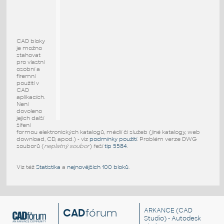
CAD bloky
je možno
stahovat
pro vlastní
osobní a
firemní
použití v
CAD
aplikacích.
Není
dovoleno
jejich další
šíření
formou elektronických katalogů, médií či služeb (jiné katalogy, web
download, CD, apod.) - viz
podmínky použití
. Problém verze DWG
souborů (
neplatný soubor
) řeší
tip 5584
.
Viz též
Statistika
a
nejnovějších 100 bloků
.
CAD
fórum
ARKANCE
(CAD
Studio) - Autodesk