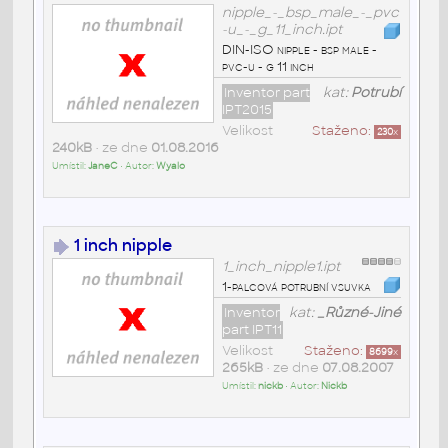
nipple_-_bsp_male_-_pvc
-u_-_g_11_inch.ipt
DIN-ISO nipple - bsp male -
pvc-u - g 11 inch
Inventor part
kat:
Potrubí
IPT2015
Velikost
Staženo:
230
x
240kB
• ze dne
01.08.2016
Umístil:
JaneC
• Autor:
Wyalo
1 inch nipple
1_inch_nipple1.ipt
1-palcová potrubní vsuvka
Inventor
kat:
_Různé-Jiné
part IPT11
Velikost
Staženo:
8699
x
265kB
• ze dne
07.08.2007
Umístil:
nickb
• Autor:
Nickb