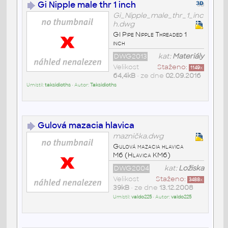
Gi Nipple male thr 1 inch
Gi_Nipple_male_thr_1_inc
h.dwg
GI Pipe Nipple Threaded 1
inch
DWG2013
kat:
Materiály
Velikost
Staženo:
1149
x
64,4kB
• ze dne
02.09.2016
Umístil:
taksidioths
• Autor:
Taksidioths
Gulová mazacia hlavica
maznička.dwg
Gulová mazacia hlavica
M6 (Hlavica KM6)
DWG2004
kat:
Ložiska
Velikost
Staženo:
3488
x
39kB
• ze dne
13.12.2008
Umístil:
valdo225
• Autor:
valdo225