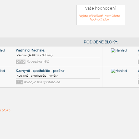
Vaše hodnocení:
Nejste přihlášeni - nemůžete
hodnotit blok
PODOB
Washing Machine
:
ře bloků
Pračka (400mm x700mm)
DWG
Koupelna, WC
Kuchyně - spotřebiče - pračka
:
Kuchyně - spotřebiče - pračka