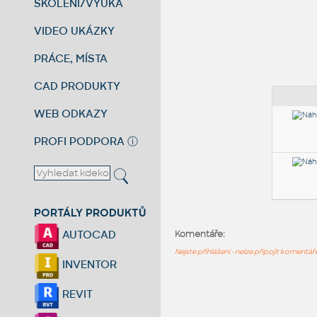
ŠKOLENÍ/VÝUKA
VIDEO UKÁZKY
PRÁCE, MÍSTA
CAD PRODUKTY
WEB ODKAZY
PROFI PODPORA
ⓘ
PORTÁLY PRODUKTŮ
AUTOCAD
Komentáře:
Nejste přihlášeni - nelze připojit komentá
INVENTOR
REVIT