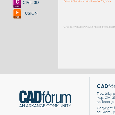
Dosud žádné komentáře - buďte první
CIVIL 3D
FUSION
CAD download: knihovna rodina symbol detai
CAD
fó
Tipy, triky
Map, Civil 
aplikace (
Copyright 
soukromí, 