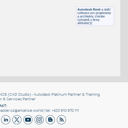
DWG
Elektronika
Autodesk Revit
a další
software pro projektanty
a architekty získáte
výhodně u firmy
ARKANCE
NCE
(CAD Studio) - Autodesk Platinum Partner & Training
r & Services Partner
AKT:
ster.cz@arkance.world | tel. +420 910 970 111