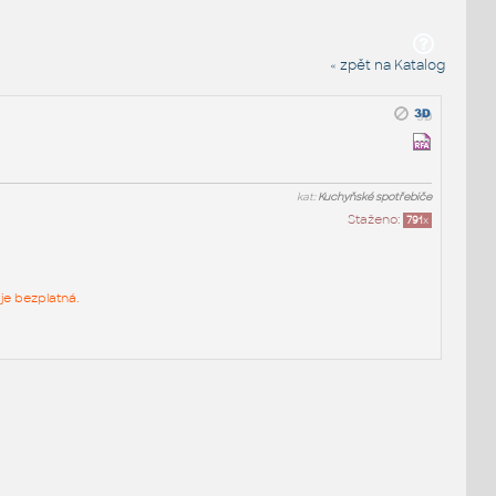
« zpět na Katalog
kat:
Kuchyňské spotřebiče
Staženo:
791
x
je bezplatná.