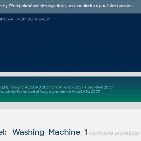
lamy. Před pokračováním vyjadřete, zda souhlasíte s použitím cookies.
 PODPORA | POMOC A RADY
Z+EN)
. Tipy pro
AutoCAD 2027
, pro
Inventor 2027
a pro
Revit 2027
.
řevodníky
.
Kompletní
příkazy
a
proměnné AutoCADu 2027
.
l: Washing_Machine_1
(Kuchyňské spotřebiče)