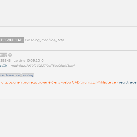
 DOWNLOAD
Washing_Machine_1.rfa
amily
t
388kB
• ze dne
16.09.2016
atCh^
•
md5: 6da17d39f26052719bff8bb06dfd8be4
waschmaschine
washing
 k dispozici jen pro registrované členy webu CADforum.cz. Přihlaste se -
registrace