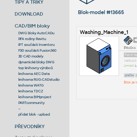
TIPY A TRIKY
Blok-model #13665
DOWNLOAD
CAD/BIM bloky
Washing_Machine_1
DWG bloky AutoCADu
RFA rodiny Revitu
◄
IPT součásti Inventoru
Pračka
F3D součásti Fusion360
Revit f
3D CAD modely
Velikos
dynamické bloky DWG
Umístil:
L
top knihovny výrobců
knihovna AEC Data
pračka
knihovna RUG-CADstudio
Blok je
knihovna WATG
knihovna TDCZ
knihovna BIMproject
PARTcommunity
--
přidat blok - upload
PŘEVODNÍKY