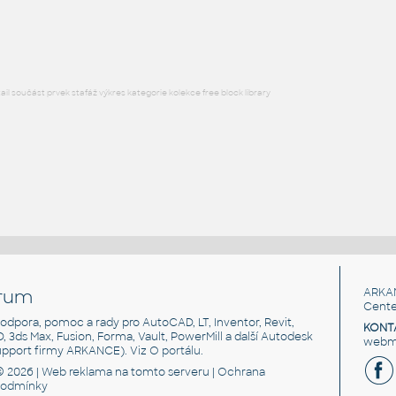
RFA
Kuchyňské spotřebiče
l součást prvek stafáž výkres kategorie kolekce free block library
rum
ARKA
Cente
, podpora, pomoc a rady pro AutoCAD, LT, Inventor, Revit,
KONT
3D, 3ds Max, Fusion, Forma, Vault, PowerMill a další Autodesk
webma
support firmy ARKANCE). Viz
O portálu
.
© 2026 |
Web reklama
na tomto serveru |
Ochrana
podmínky