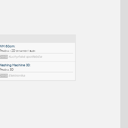
NÉ BLOKY
:
WM 60cm
:
Pračka - 2D dynamický blok
DWG
Kuchyňské spotřebiče
Washing Machine 3D
:
Pračka 3D