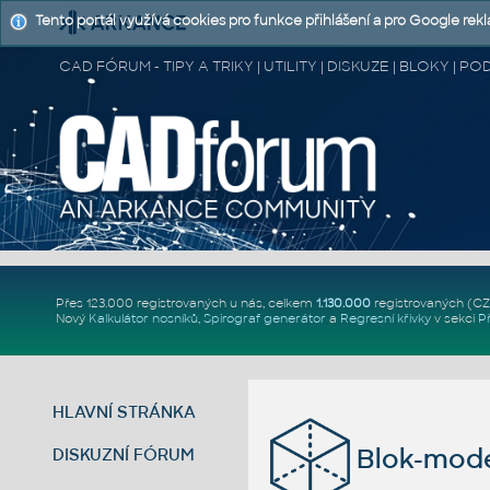
Tento portál využívá cookies pro funkce přihlášení a pro Google rek
CAD FÓRUM - TIPY A TRIKY | UTILITY | DISKUZE | BLOKY |
Přes 123.000 registrovaných u nás, celkem
1.130.000
registrovaných (C
Nový
Kalkulátor nosníků
,
Spirograf generátor
a
Regresní křivky
v sekci
P
HLAVNÍ STRÁNKA
Blok-mode
DISKUZNÍ FÓRUM