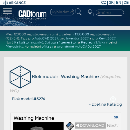
CZ
|
SK
|
EN
|
DE
Přes 123.000 registrovaných u nás, celkem
1.130.000
registrovaných
(CZ+EN)
. Tipy pro
AutoCAD 2027
, pro
Inventor 2027
a pro
Revit 2027
.
Nový
Kalkulátor nosníků
,
Spirograf generátor
a
Regresní křivky
v sekci
Převodníky
.
Kompletní
příkazy
a
proměnné AutoCADu 2027
.
Blok-model: Washing Machine
(Koupelna,
WC)
Blok-model #5274
« zpět na Katalog
Washing Machine
◄ DOWNLOAD
Washi