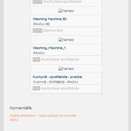
PODOBNÉ BLOKY
:
WM 60cm
:
Pračka - 2D dynamický blok
DWG
Kuchyňské spotřebiče
Washing Machine 3D
:
Pračka 3D
DWG
Elektronika
Washing_Machine_1
:
Komentáře:
Pračka
Nejste přihlášeni - nelze připojit komentáře
RFA
Kuchyňské spotřebiče
bloků