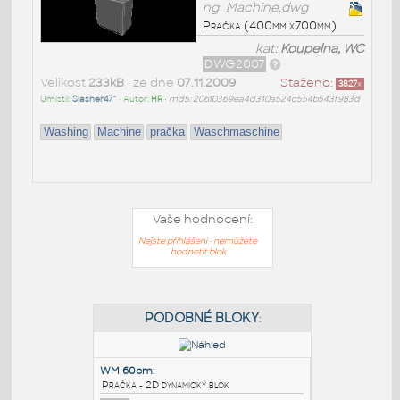
ng_Machine.dwg
Pračka (400mm x700mm)
kat:
Koupelna, WC
DWG2007
Velikost
233kB
• ze dne
07.11.2009
Staženo:
3827
x
Umístil:
Slasher47^
• Autor:
HR
•
md5: 20610369ea4d310a524c554b543f983d
Washing
Machine
pračka
Waschmaschine
Vaše hodnocení:
Nejste přihlášeni - nemůžete
hodnotit blok