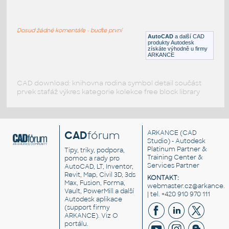
Kuchyně - spotřebiče - pračka
:
Kuchyně - spotřebiče - pračka
Dosud žádné komentáře - buďte první
RFA
Kuchyňské spotřebiče
AutoCAD
a další CAD
produkty Autodesk
získáte výhodně u firmy
ARKANCE
CAD download: knihovna rodina symbol detail součást
prvek stafáž výkres kategorie kolekce free block library
CAD
fórum
ARKANCE
(CAD
Studio) - Autodesk
Platinum Partner &
Tipy, triky, podpora,
Training Center &
pomoc a rady pro
Services Partner
AutoCAD, LT, Inventor,
Revit, Map, Civil 3D, 3ds
KONTAKT:
Max, Fusion, Forma,
webmaster.cz@arkance.w
Vault, PowerMill a další
| tel. +420 910 970 111
Autodesk aplikace
(support firmy
ARKANCE). Viz
O
portálu
.