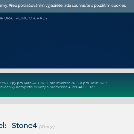
lamy. Před pokračováním vyjadřete, zda souhlasíte s použitím cookies.
 PODPORA | POMOC A RADY
Z+EN)
. Tipy pro
AutoCAD 2027
, pro
Inventor 2027
a pro
Revit 2027
.
řevodníky
.
Kompletní
příkazy
a
proměnné AutoCADu 2027
.
el: Stone4
(Stěny)