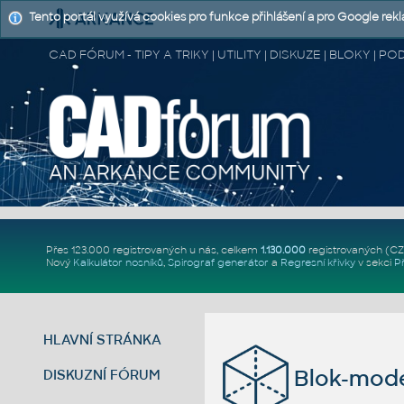
Tento portál využívá cookies pro funkce přihlášení a pro Google rek
CAD FÓRUM - TIPY A TRIKY | UTILITY | DISKUZE | BLOKY |
Přes 123.000 registrovaných u nás, celkem
1.130.000
registrovaných (C
Nový
Kalkulátor nosníků
,
Spirograf generátor
a
Regresní křivky
v sekci
P
HLAVNÍ STRÁNKA
Blok-mod
DISKUZNÍ FÓRUM