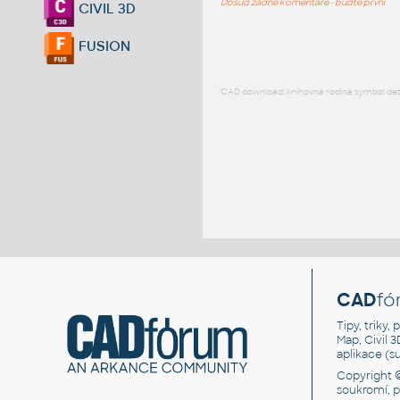
Dosud žádné komentáře - buďte první
CIVIL 3D
FUSION
CAD download: knihovna rodina symbol detai
CAD
fó
Tipy, triky
Map, Civil 
aplikace (
Copyright 
soukromí, 