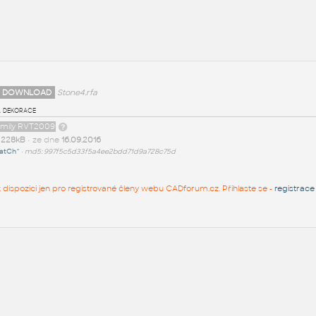
 DOWNLOAD
Stone4.rfa
 dekorace
family RVT2009
t
228kB
• ze dne
16.09.2016
atCh^
•
md5: 997f5c5d33f5a4ee2bdd71d9a728c75d
 k dispozici jen pro registrované členy webu CADforum.cz. Přihlaste se -
registrace