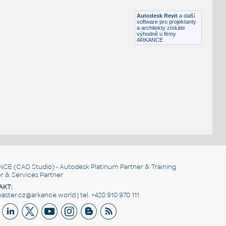
DWG
Podlahy
Autodesk Revit
a další
software pro projektanty
a architekty získáte
výhodně u firmy
ARKANCE
NCE
(CAD Studio) - Autodesk Platinum Partner & Training
r & Services Partner
AKT:
ster.cz@arkance.world | tel. +420 910 970 111