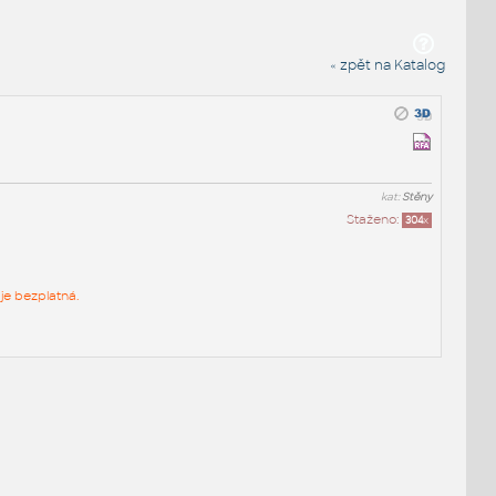
« zpět na Katalog
kat:
Stěny
Staženo:
304
x
je bezplatná.