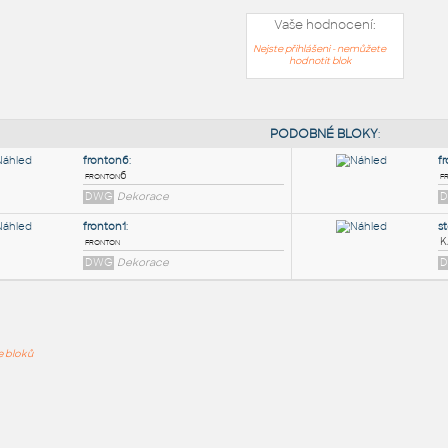
Vaše hodnocení:
Nejste přihlášeni - nemůžete
hodnotit blok
PODOB
fronton6
:
ře bloků
fronton6
DWG
Dekorace
fronton1
:
fronton