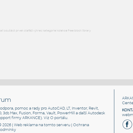
DWG
Dekorace
l součást prvek stafáž výkres kategorie kolekce free block library
rum
ARKA
Cente
, podpora, pomoc a rady pro AutoCAD, LT, Inventor, Revit,
KONT
3D, 3ds Max, Fusion, Forma, Vault, PowerMill a další Autodesk
webma
support firmy ARKANCE). Viz
O portálu
.
© 2026 |
Web reklama
na tomto serveru |
Ochrana
podmínky