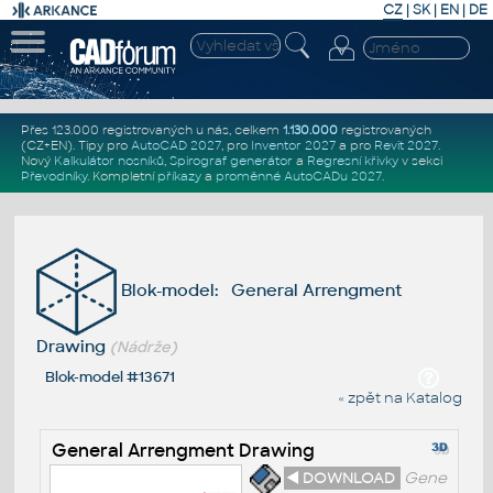
CZ
|
SK
|
EN
|
DE
Přes 123.000 registrovaných u nás, celkem
1.130.000
registrovaných
(CZ+EN)
. Tipy pro
AutoCAD 2027
, pro
Inventor 2027
a pro
Revit 2027
.
Nový
Kalkulátor nosníků
,
Spirograf generátor
a
Regresní křivky
v sekci
Převodníky
.
Kompletní
příkazy
a
proměnné AutoCADu 2027
.
Blok-model: General Arrengment
Drawing
(Nádrže)
Blok-model #13671
« zpět na Katalog
General Arrengment Drawing
◄ DOWNLOAD
Gene