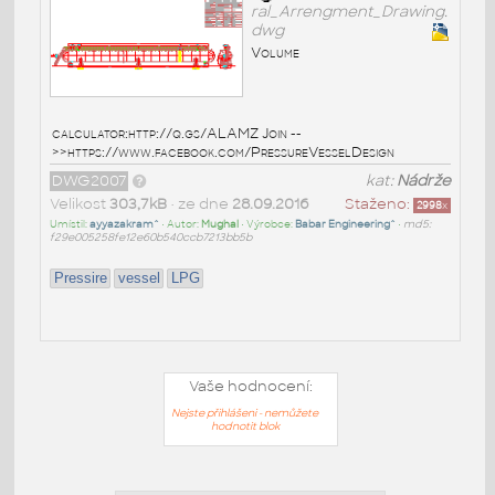
ral_Arrengment_Drawing.
dwg
Volume
calculator:http://q.gs/ALAMZ Join --
>>https://www.facebook.com/PressureVesselDesign
DWG2007
kat:
Nádrže
Velikost
303,7kB
• ze dne
28.09.2016
Staženo:
2998
x
Umístil:
ayyazakram^
• Autor:
Mughal
• Výrobce:
Babar Engineering^
•
md5:
f29e005258fe12e60b540ccb7213bb5b
Pressire
vessel
LPG
Vaše hodnocení:
Nejste přihlášeni - nemůžete
hodnotit blok