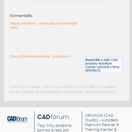
Komentáře:
ford_GT_side
:
Ford GT - pohled
Nejste přihlášeni - nelze připojit komentáře
bloků
DWG
Vozidla, doprava
ford_GT_front
:
Dosud žádné komentáře - buďte první
Ford GT - zepředu
AutoCAD
a další CAD
produkty Autodesk
DWG
Vozidla, doprava
získáte výhodně u firmy
ARKANCE
CAD download: knihovna rodina symbol detail součást
prvek stafáž výkres kategorie kolekce free block library
CAD
fórum
ARKANCE
(CAD
Studio) - Autodesk
Platinum Partner &
Tipy, triky, podpora,
Training Center &
pomoc a rady pro