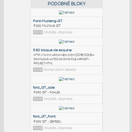
PODOBNÉ BLOKY
:
Ford-Mustang-GT
:
Ford Mustang GT
DWG
Vozidla, doprava
5.60 bloque de esquina
:
http://www.archi-new.com/2016/03/en-
download-autocad-dwg-file-airport-
project.html
DWG
Konstrukční detaily