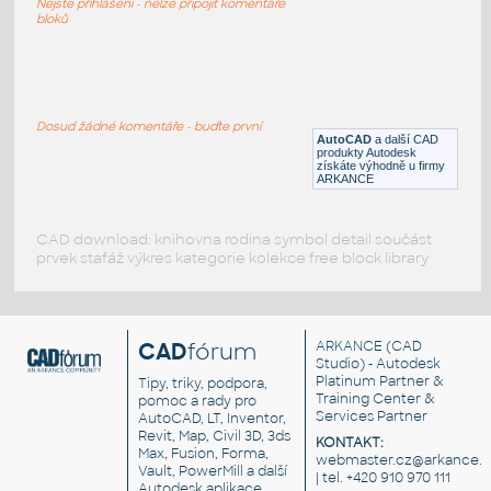
Nejste přihlášeni - nelze připojit komentáře
F3D
Vozidla, doprava
bloků
1-1967_GT_500_ELEANOR
:
1-1967 GT 500 ELEANOR
Dosud žádné komentáře - buďte první
AutoCAD
a další CAD
RFA
Vozidla, doprava
produkty Autodesk
získáte výhodně u firmy
ARKANCE
CAD download: knihovna rodina symbol detail součást
prvek stafáž výkres kategorie kolekce free block library
CAD
fórum
ARKANCE
(CAD
Studio) - Autodesk
Platinum Partner &
Tipy, triky, podpora,
Training Center &
pomoc a rady pro
Services Partner
AutoCAD, LT, Inventor,
Revit, Map, Civil 3D, 3ds
KONTAKT:
Max, Fusion, Forma,
webmaster.cz@arkance.w
Vault, PowerMill a další
| tel. +420 910 970 111
Autodesk aplikace