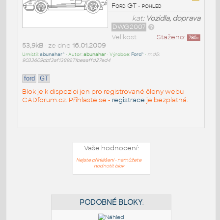
Ford GT - pohled
kat:
Vozidla, doprava
DWG2007
Velikost
Staženo:
785
x
53,9kB
• ze dne
16.01.2009
Umístil:
abunahar^
• Autor:
abunahar
• Výrobce:
Ford^
•
md5:
9033609bbf3af1389271beaaffd27ed4
ford
GT
Blok je k dispozici jen pro registrované členy webu
CADforum.cz. Přihlaste se -
registrace
je bezplatná.
Vaše hodnocení:
Nejste přihlášeni - nemůžete
hodnotit blok