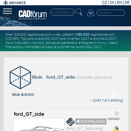
CZ
|
SK
|
EN
|
DE
Přes 123.000 registrovaných u nás, celkem
1.130.000
registrovaných
(CZ+EN)
. Tipy pro
AutoCAD 2027
, pro
Inventor 2027
a pro
Revit 2027
.
Nový
Kalkulátor nosníků
,
Spirograf generátor
a
Regresní křivky
v sekci
Převodníky
.
Kompletní
příkazy
a
proměnné AutoCADu 2027
.
Blok: ford_GT_side
(Vozidla, doprava)
Blok #4000
« zpět na Katalog
ford_GT_side
◄ DOWNLOAD
ford_GT_side.dwg