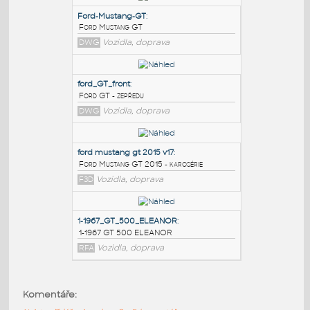
PODOBNÉ BLOKY
:
Ford-Mustang-GT
:
Ford Mustang GT
DWG
Vozidla, doprava
ford_GT_front
:
Ford GT - zepředu
DWG
Vozidla, doprava
ford mustang gt 2015 v17
:
Komentáře:
Ford Mustang GT 2015 - karosérie