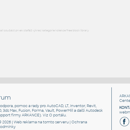
DWG
Střecha
l součást prvek stafáž výkres kategorie kolekce free block library
rum
ARKA
Cente
, podpora, pomoc a rady pro AutoCAD, LT, Inventor, Revit,
KONT
3D, 3ds Max, Fusion, Forma, Vault, PowerMill a další Autodesk
webma
support firmy ARKANCE). Viz
O portálu
.
© 2026 |
Web reklama
na tomto serveru |
Ochrana
podmínky