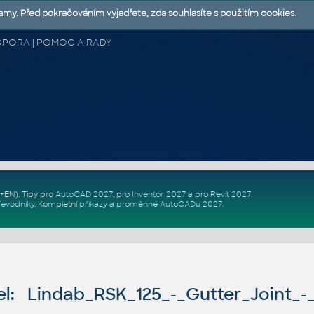
lamy. Před pokračováním vyjadřete, zda souhlasíte s použitím cookies.
 PODPORA | POMOC A RADY
Z+EN)
. Tipy pro
AutoCAD 2027
, pro
Inventor 2027
a pro
Revit 2027
.
řevodníky
.
Kompletní
příkazy
a
proměnné AutoCADu 2027
.
l: Lindab_RSK_125_-_Gutter_Joint_-