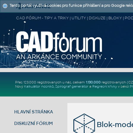
Tento portál využívá cookies pro funkce přihlášení a pro Google rek
CAD FÓRUM - TIPY A TRIKY | UTILITY | DISKUZE | BLOKY |
Přes 123.000 registrovaných u nás, celkem
1.130.000
registrovaných (C
Nový
Kalkulátor nosníků
,
Spirograf generátor
a
Regresní křivky
v sekci
P
HLAVNÍ STRÁNKA
Blok-mode
DISKUZNÍ FÓRUM