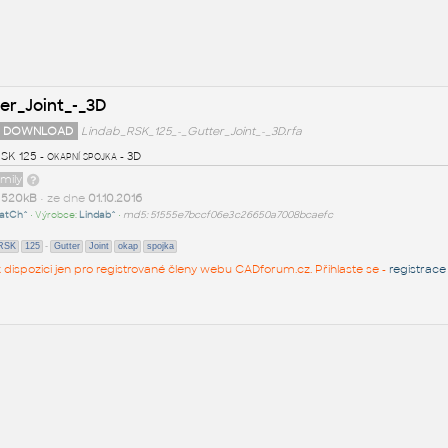
er_Joint_-_3D
 DOWNLOAD
Lindab_RSK_125_-_Gutter_Joint_-_3D.rfa
SK 125 - okapní spojka - 3D
amily
t
520kB
• ze dne
01.10.2016
atCh^
• Výrobce:
Lindab^
•
md5: 51555e7bccf06e3c26650a7008bcaefc
-
RSK
125
Gutter
Joint
okap
spojka
 k dispozici jen pro registrované členy webu CADforum.cz. Přihlaste se -
registrace