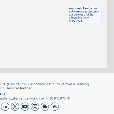
RFA
Střecha
Autodesk Revit
a další
software pro projektanty
a architekty získáte
výhodně u firmy
ARKANCE
NCE
(CAD Studio) - Autodesk Platinum Partner & Training
r & Services Partner
AKT:
ster.cz@arkance.world | tel. +420 910 970 111