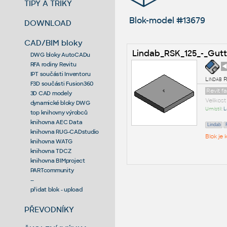
TIPY A TRIKY
Blok-model #13679
DOWNLOAD
CAD/BIM bloky
Lindab_RSK_125_-_Gutt
DWG bloky AutoCADu
RFA rodiny Revitu
◄
IPT součásti Inventoru
Lindab R
F3D součásti Fusion360
Revit f
3D CAD modely
Velikos
dynamické bloky DWG
Umístil:
L
top knihovny výrobců
knihovna AEC Data
Lindab
knihovna RUG-CADstudio
Blok je
knihovna WATG
knihovna TDCZ
knihovna BIMproject
PARTcommunity
--
přidat blok - upload
PŘEVODNÍKY