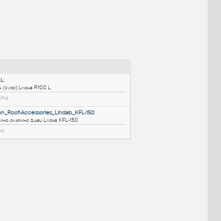
NÉ BLOKY
:
SROR_100_L
:
Okapní roura (svod) Lindab R100 L
DWG
Střecha
Construction_Roof-Accessories_Lindab_KFL-150
:
Úchyt střešního okapního žlabu Lindab KFL-150