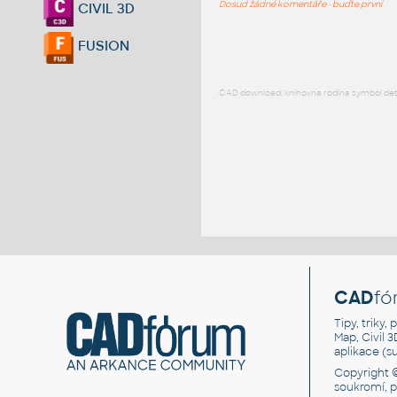
Dosud žádné komentáře - buďte první
CIVIL 3D
FUSION
CAD download: knihovna rodina symbol detai
CAD
fó
Tipy, triky
Map, Civil 
aplikace (
Copyright 
soukromí, 