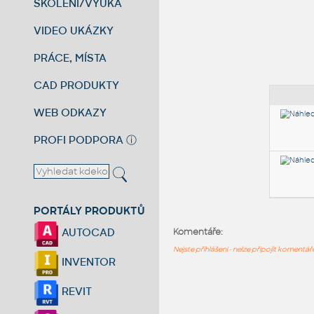
ŠKOLENÍ/VÝUKA
VIDEO UKÁZKY
PRÁCE, MÍSTA
CAD PRODUKTY
WEB ODKAZY
PROFI PODPORA
ⓘ
PORTÁLY PRODUKTŮ
AUTOCAD
Komentáře:
Nejste přihlášeni - nelze připojit komentá
INVENTOR
REVIT