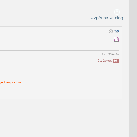
« zpět na Katalog
kat:
Střecha
Staženo:
56
x
je bezplatná.