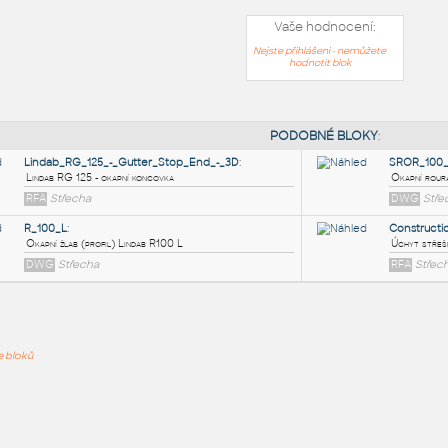
Vaše hodnocení:
Nejste přihlášeni - nemůžete
hodnotit blok
PODOB
Lindab_RG_125_-_Gutter_Stop_End_-_3D
:
ře bloků
Lindab RG 125 - okapní koncovka
RFA
Střecha
R_100_L
:
Okapní žlab (profil) Lindab R100 L