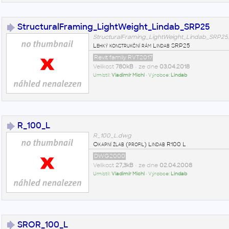
StructuralFraming_LightWeight_Lindab_SRP25
StructuralFraming_LightWeight_Lindab_SRP25.
Lehký konstrukční rám Lindab SRP25
Revit family RVT2017
Velikost
780kB
• ze dne
03.04.2018
Umístil:
Vladimír Michl
• Výrobce:
Lindab
R_100_L
R_100_L.dwg
Okapní žlab (profil) Lindab R100 L
DWG2000
Velikost
27,3kB
• ze dne
02.04.2008
Umístil:
Vladimír Michl
• Výrobce:
Lindab
SROR_100_L