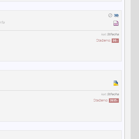
rfa
kat:
Střecha
Staženo:
98
x
kat:
Střecha
Staženo:
3935
x