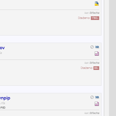
kat:
Střecha
Staženo:
1780
x
mov
fa
kat:
Střecha
Staženo:
83
x
wnpip
.rfa
ified
kat:
Střecha