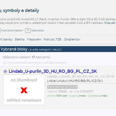
, symboly a detaily
ů
pro AutoCAD, AutoCAD LT, Revit, Inventor, Fusion 360 a další 2D a 3D CAD aplikac
alog slouží pro výměnu užitečných bloků mezi uživateli CAD a BIM aplikací.
Populár
Podrobné hledání
Nápověda
í stavby
•
Elektro
•
Mapování
•
Potrubí, TZB
•
Strojírenství
Vybrané bloky
:
(zvolte kategorii vlevo)
Nalezeno celkem
17
záznamů
hromadné stahování není pro váš účet dostupné
Lindab_U-purlin_3D_HU_RO_BG_PL_CZ_SK
Lindab_U-purlin_3D_HU_RO_BG_PL_CZ_SK.rfa
Lindab U-purlin (HU/RO/BG/PL/CZ/SK)
Revit family RVT2016
Velikost
312kB
• ze dne
21.01.2017
Umístil:
PJGruber
• Autor:
Lindab
• Výrobce:
Lindab