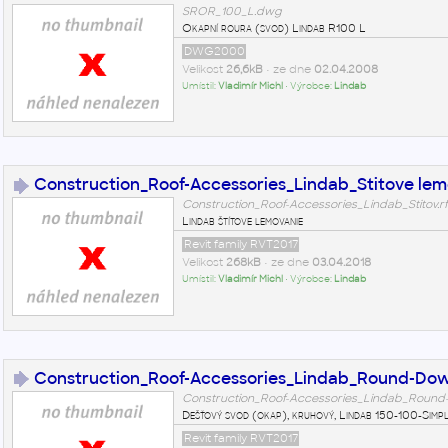
SROR_100_L.dwg
Okapní roura (svod) Lindab R100 L
DWG2000
Velikost
26,6kB
• ze dne
02.04.2008
Umístil:
Vladimír Michl
• Výrobce:
Lindab
Construction_Roof-Accessories_Lindab_Stitove le
Construction_Roof-Accessories_Lindab_Stitov.r
Lindab štítove lemovanie
Revit family RVT2017
Velikost
268kB
• ze dne
03.04.2018
Umístil:
Vladimír Michl
• Výrobce:
Lindab
Construction_Roof-Accessories_Lindab_Round-Do
Construction_Roof-Accessories_Lindab_Round-
Dešťový svod (okap), kruhový, Lindab 150-100-Simpl
Revit family RVT2017