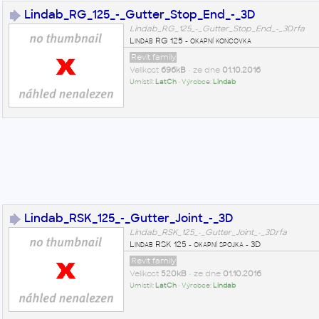
Lindab_RG_125_-_Gutter_Stop_End_-_3D
Lindab_RG_125_-_Gutter_Stop_End_-_3D.rfa
Lindab RG 125 - okapní koncovka
Revit family
Velikost
696kB
• ze dne
01.10.2016
Umístil:
LatCh
• Výrobce:
Lindab
Lindab_RSK_125_-_Gutter_Joint_-_3D
Lindab_RSK_125_-_Gutter_Joint_-_3D.rfa
Lindab RSK 125 - okapní spojka - 3D
Revit family
Velikost
520kB
• ze dne
01.10.2016
Umístil:
LatCh
• Výrobce:
Lindab