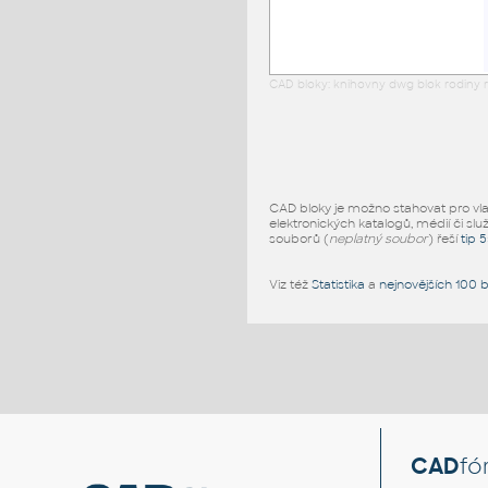
CAD bloky: knihovny dwg blok rodiny r
CAD bloky je možno stahovat pro vlast
elektronických katalogů, médií či slu
souborů (
neplatný soubor
) řeší
tip 
Viz též
Statistika
a
nejnovějších 100 
CAD
fó