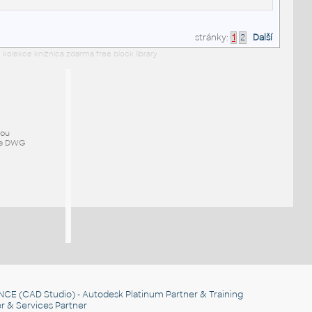
stránky:
1
2
Další
 kolekce knižnica zdarma free block library
mou
ze DWG
NCE
(CAD Studio) - Autodesk Platinum Partner & Training
r & Services Partner