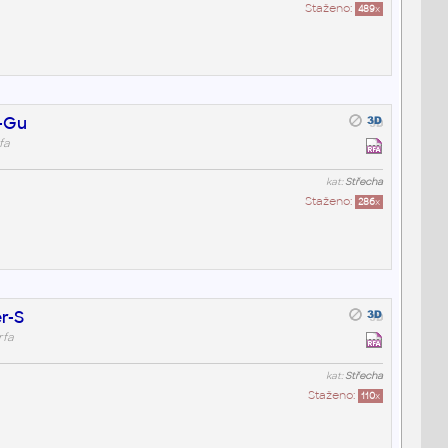
Staženo:
489
x
d-Gu
fa
kat:
Střecha
Staženo:
286
x
r-S
rfa
kat:
Střecha
Staženo:
110
x