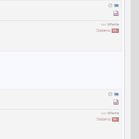
kat:
Střecha
Staženo:
69
x
kat:
Střecha
Staženo:
56
x