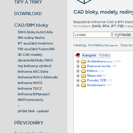
TIPY A TRIKY
CAD bloky, modely, rodiny
DOWNLOAD
Bezplatná knihovna CAD a BIM blok
CAD/BIM bloky
formátech
DWG
,
RFA
,
IPT
,
F3D
. Kat
DWG bloky AutoCADu
RFA rodiny Revitu
IPT součásti Inventoru
Katalog
:
Architektura
•
Dopravn
/obecné
F3D součásti Fusion360
3D CAD modely
Kategorie
Výrobci
dynamické bloky DWG
Architektura
13909
/obecné
top knihovny výrobců
Dopravní stavby
398
Elektro
1550
knihovna AEC Data
Mapování
447
knihovna RUG-CADstudio
Potrubí, TZB
3119
knihovna WATG
Strojírenství
3767
knihovna TDCZ
knihovna BIMproject
PARTcommunity
--
přidat blok - upload
PŘEVODNÍKY