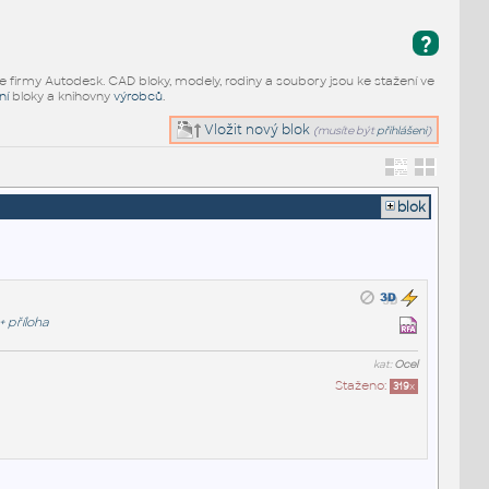
?
e firmy Autodesk. CAD bloky, modely, rodiny a soubory jsou ke stažení ve
ní
bloky a knihovny
výrobců
.
Vložit nový blok
(musíte být
přihlášeni
)
blok
+
příloha
kat:
Ocel
Staženo:
319
x