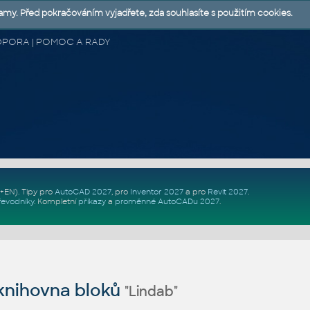
lamy. Před pokračováním vyjadřete, zda souhlasíte s použitím cookies.
 PODPORA | POMOC A RADY
Z+EN)
. Tipy pro
AutoCAD 2027
, pro
Inventor 2027
a pro
Revit 2027
.
řevodníky
.
Kompletní
příkazy
a
proměnné AutoCADu 2027
.
nihovna bloků
"Lindab"