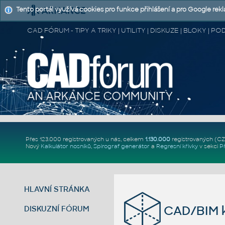
Tento portál využívá cookies pro funkce přihlášení a pro Google rek
CAD FÓRUM - TIPY A TRIKY | UTILITY | DISKUZE | BLOKY |
Přes 123.000 registrovaných u nás, celkem
1.130.000
registrovaných (C
Nový
Kalkulátor nosníků
,
Spirograf generátor
a
Regresní křivky
v sekci
P
HLAVNÍ STRÁNKA
CAD/BIM k
DISKUZNÍ FÓRUM