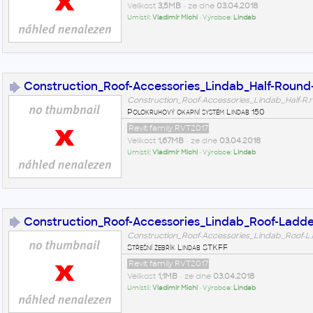
Velikost
3,5MB
• ze dne
03.04.2018
Umístil:
Vladimír Michl
• Výrobce:
Lindab
Construction_Roof-Accessories_Lindab_Half-Roun
Construction_Roof-Accessories_Lindab_Half-R.r
Polokruhový okapní systém Lindab 150
Revit family RVT2017
Velikost
1,67MB
• ze dne
03.04.2018
Umístil:
Vladimír Michl
• Výrobce:
Lindab
Construction_Roof-Accessories_Lindab_Roof-Ladde
Construction_Roof-Accessories_Lindab_Roof-L.
Střešní žebřík Lindab STKFF
Revit family RVT2017
Velikost
1,1MB
• ze dne
03.04.2018
Umístil:
Vladimír Michl
• Výrobce:
Lindab