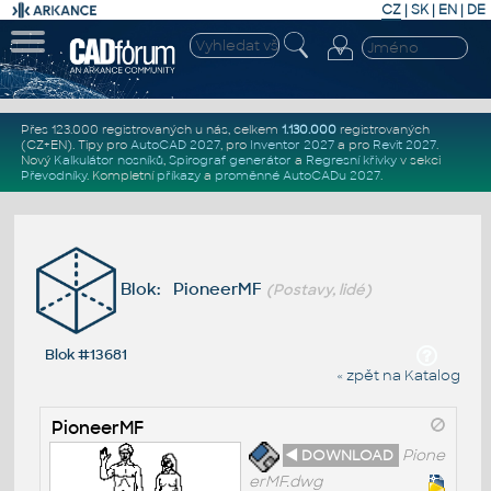
CZ
|
SK
|
EN
|
DE
Přes 123.000 registrovaných u nás, celkem
1.130.000
registrovaných
(CZ+EN)
. Tipy pro
AutoCAD 2027
, pro
Inventor 2027
a pro
Revit 2027
.
Nový
Kalkulátor nosníků
,
Spirograf generátor
a
Regresní křivky
v sekci
Převodníky
.
Kompletní
příkazy
a
proměnné AutoCADu 2027
.
Blok: PioneerMF
(Postavy, lidé)
Blok #13681
« zpět na Katalog
PioneerMF
◄ DOWNLOAD
Pione
erMF.dwg