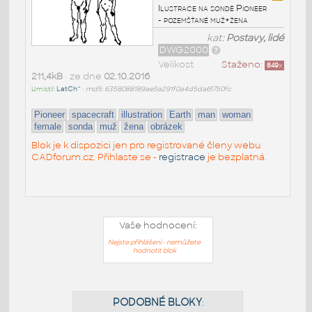
Ilustrace na sondě Pioneer
- pozemšťané muž+žena
kat:
Postavy, lidé
DWG2000
Velikost
Staženo:
849
x
211,4kB
• ze dne
02.10.2016
Umístil:
LatCh^
•
md5: 6358088189ae5a291f0a4d5da61750fc
Pioneer
spacecraft
illustration
Earth
man
woman
female
sonda
muž
žena
obrázek
Blok je k dispozici jen pro registrované členy webu
CADforum.cz. Přihlaste se -
registrace
je bezplatná.
Vaše hodnocení:
Nejste přihlášeni - nemůžete
hodnotit blok