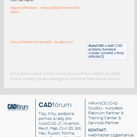
Různé postavy
Nejste přihlášeni - nelze připojit komentáře
bloků
DWG
Postavy, lidé
Pessoas_01
:
Různé postavy
Dosud žádné komentáře - buďte první
AutoCAD
a další CAD
DWG
Postavy, lidé
produkty Autodesk
získáte výhodně u firmy
ARKANCE
CAD download: knihovna rodina symbol detail součást
prvek stafáž výkres kategorie kolekce free block library
CAD
fórum
ARKANCE
(CAD
Studio) - Autodesk
Platinum Partner &
Tipy, triky, podpora,
Training Center &
pomoc a rady pro
Services Partner
AutoCAD, LT, Inventor,
Revit, Map, Civil 3D, 3ds
KONTAKT:
Max, Fusion, Forma,
webmaster.cz@arkance.w