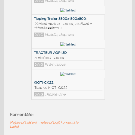
PODOBNÉ BLOKY
:
Tractor trailer
:
Traktor - přívěs
DWG
Vozidla, doprava
Tipping Trailer 3800x1800x800
:
Přívěsný vozík za traktor, používaný v
těžebním průmyslu
DWG
Vozidla, doprava
TRACTEUR AGRI 3D
:
Komentáře:
Zemědělský traktor
Nejste přihlášeni - nelze připojit komentáře
DWG
Průmyslová
bloků