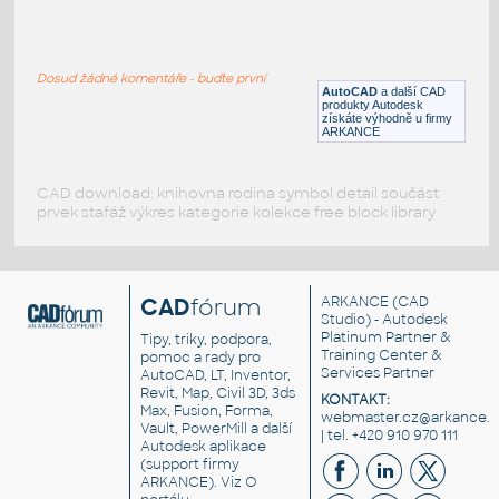
KIOTI-CK22
:
Tractor KIOTI CK22
Dosud žádné komentáře - buďte první
DWG
_Různé-Jiné
AutoCAD
a další CAD
produkty Autodesk
získáte výhodně u firmy
ARKANCE
CAD download: knihovna rodina symbol detail součást
prvek stafáž výkres kategorie kolekce free block library
CAD
fórum
ARKANCE
(CAD
Studio) - Autodesk
Platinum Partner &
Tipy, triky, podpora,
Training Center &
pomoc a rady pro
Services Partner
AutoCAD, LT, Inventor,
Revit, Map, Civil 3D, 3ds
KONTAKT:
Max, Fusion, Forma,
webmaster.cz@arkance.w
Vault, PowerMill a další
| tel. +420 910 970 111
Autodesk aplikace
(support firmy
ARKANCE). Viz
O