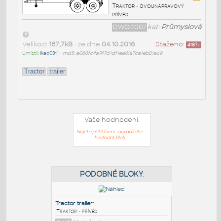
Traktor - dvounápravový
přívěs
DWG2007
kat:
Průmyslová
Velikost
187,7kB
• ze dne
04.10.2016
Staženo:
4187
x
Umístil:
ikac031^
•
md5: e066fc4a747d1df1ea61a7ce1eb81ec9
Tractor
trailer
Vaše hodnocení:
Nejste přihlášeni - nemůžete
hodnotit blok