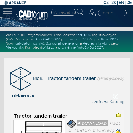
CZ
|
SK
|
EN
|
DE
Přes 123.000 registrovaných u nás, celkem
1.130.000
registrovaných
(CZ+EN)
. Tipy pro
AutoCAD 2027
, pro
Inventor 2027
a pro
Revit 2027
.
Nový
Kalkulátor nosníků
,
Spirograf generátor
a
Regresní křivky
v sekci
Převodníky
.
Kompletní
příkazy
a
proměnné AutoCADu 2027
.
Blok: Tractor tandem trailer
(Průmyslová)
Blok #13696
« zpět na Katalog
Tractor tandem trailer
◄ DOWNLOAD
Tract
or_tandem_trailer.dwg