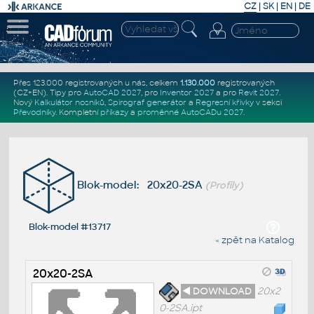
CZ
|
SK
|
EN
|
DE
Přes 123.000 registrovaných u nás, celkem
1.130.000
registrovaných
(CZ+EN)
. Tipy pro
AutoCAD 2027
, pro
Inventor 2027
a pro
Revit 2027
.
Nový
Kalkulátor nosníků
,
Spirograf generátor
a
Regresní křivky
v sekci
Převodníky
.
Kompletní
příkazy
a
proměnné AutoCADu 2027
.
Blok-model: 20x20-2SA
(Profily)
Blok-model #13717
« zpět na Katalog
20x20-2SA
◄ DOWNLOAD
20x2
0-2SA.ipt