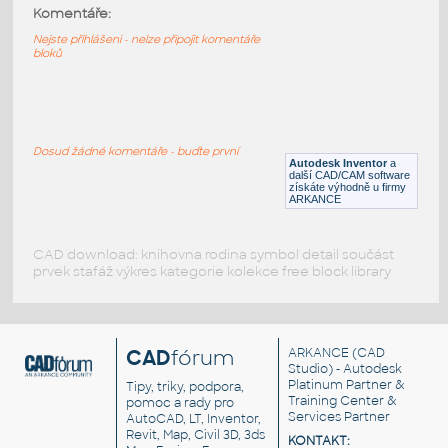
30x30 2SA
:
Komentáře:
Profile 30x30 2SA
Nejste přihlášeni - nelze připojit komentáře
bloků
IPT
Profily
20x20
:
Profile 20x20
Dosud žádné komentáře - buďte první
Autodesk Inventor
a
IPT
Profily
další CAD/CAM software
získáte výhodně u firmy
ARKANCE
CAD download: knihovna rodina symbol detail součást
prvek stafáž výkres kategorie kolekce free block library
CAD
fórum
ARKANCE
(CAD
Studio) - Autodesk
Platinum Partner &
Tipy, triky, podpora,
Training Center &
pomoc a rady pro
Services Partner
AutoCAD, LT, Inventor,
Revit, Map, Civil 3D, 3ds
KONTAKT: