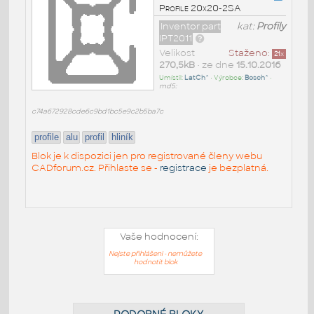
Profile 20x20-2SA
Inventor part
kat:
Profily
IPT2011
Velikost
Staženo:
21
x
270,5kB
• ze dne
15.10.2016
Umístil:
LatCh^
• Výrobce:
Bosch^
•
md5:
c74a672928cde6c9bd1bc5e9c2b5ba7c
profile
alu
profil
hliník
Blok je k dispozici jen pro registrované členy webu
CADforum.cz. Přihlaste se -
registrace
je bezplatná.
Vaše hodnocení:
Nejste přihlášeni - nemůžete
hodnotit blok