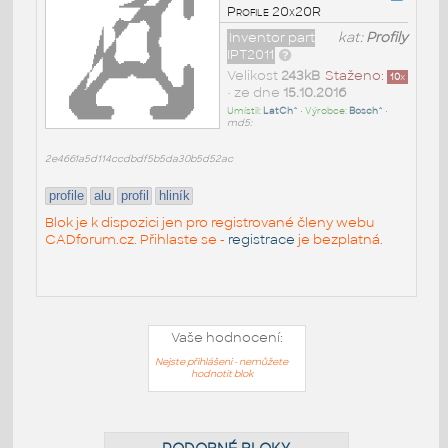
Profile 20x20R
Inventor part
kat:
Profily
IPT2011
Velikost
243kB
Staženo:
10
x
• ze dne
15.10.2016
Umístil:
LatCh^
• Výrobce:
Bosch^
•
md5:
2e4661a5d114ccdbdf5b5da30b5d52ac
profile
alu
profil
hliník
Blok je k dispozici jen pro registrované členy webu
CADforum.cz. Přihlaste se -
registrace
je bezplatná.
Vaše hodnocení:
Nejste přihlášeni - nemůžete
hodnotit blok