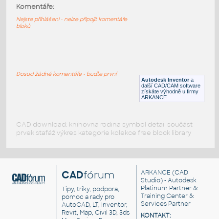
20x20-2S
:
Komentáře:
Profile 20x20-2S
Nejste přihlášeni - nelze připojit komentáře
bloků
IPT
Profily
20x20-1S
:
Profile 20x20-1S
Dosud žádné komentáře - buďte první
Autodesk Inventor
a
IPT
Profily
další CAD/CAM software
získáte výhodně u firmy
ARKANCE
CAD download: knihovna rodina symbol detail součást
prvek stafáž výkres kategorie kolekce free block library
CAD
fórum
ARKANCE
(CAD
Studio) - Autodesk
Platinum Partner &
Tipy, triky, podpora,
Training Center &
pomoc a rady pro
Services Partner
AutoCAD, LT, Inventor,
Revit, Map, Civil 3D, 3ds
KONTAKT: