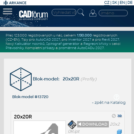
CZ
|
SK
|
EN
|
DE
Přes 123.000 registrovaných u nás, celkem
1.130.000
registrovaných
(CZ+EN)
. Tipy pro
AutoCAD 2027
, pro
Inventor 2027
a pro
Revit 2027
.
Nový
Kalkulátor nosníků
,
Spirograf generátor
a
Regresní křivky
v sekci
Převodníky
.
Kompletní
příkazy
a
proměnné AutoCADu 2027
.
Blok-model: 20x20R
(Profily)
Blok-model #13720
« zpět na Katalog
20x20R
◄ DOWNLOAD
20x2
0R.ipt