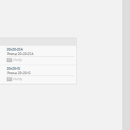
NÉ BLOKY
:
20x20-2SA
:
Profile 20x20-2SA
IPT
Profily
20x20-1S
: