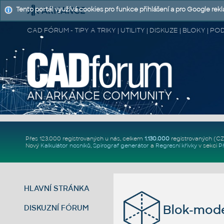
Tento portál využívá cookies pro funkce přihlášení a pro Google rek
CAD FÓRUM - TIPY A TRIKY | UTILITY | DISKUZE | BLOKY |
Přes 123.000 registrovaných u nás, celkem
1.130.000
registrovaných (C
Nový
Kalkulátor nosníků
,
Spirograf generátor
a
Regresní křivky
v sekci
P
HLAVNÍ STRÁNKA
Blok-mod
DISKUZNÍ FÓRUM