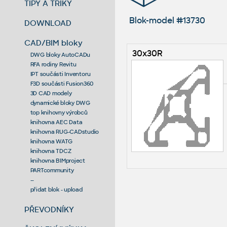
TIPY A TRIKY
Blok-model #13730
DOWNLOAD
CAD/BIM bloky
30x30R
DWG bloky AutoCADu
RFA rodiny Revitu
IPT součásti Inventoru
F3D součásti Fusion360
3D CAD modely
dynamické bloky DWG
top knihovny výrobců
knihovna AEC Data
knihovna RUG-CADstudio
knihovna WATG
knihovna TDCZ
knihovna BIMproject
PARTcommunity
--
přidat blok - upload
PŘEVODNÍKY