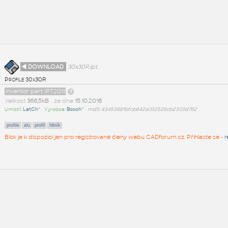
◄ DOWNLOAD
30x30R.ipt
Profile 30x30R
Inventor part IPT2011
Velikost
366,5kB
• ze dne
15.10.2016
Umístil:
LatCh^
• Výrobce:
Bosch^
•
md5: 43453681bfcb642a032526cb2303d762
profile
alu
profil
hliník
Blok je k dispozici jen pro registrované členy webu CADforum.cz. Přihlaste se -
r