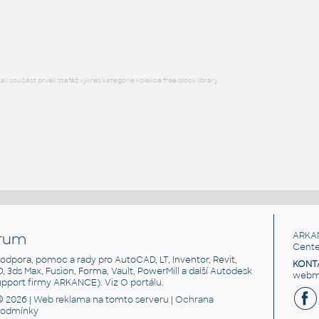
Profile 20x20-2S
IPT
Profily
l součást prvek stafáž výkres kategorie kolekce free block library
rum
ARKA
Cente
, podpora, pomoc a rady pro AutoCAD, LT, Inventor, Revit,
KONT
3D, 3ds Max, Fusion, Forma, Vault, PowerMill a další Autodesk
webma
support firmy ARKANCE). Viz
O portálu
.
© 2026 |
Web reklama
na tomto serveru |
Ochrana
podmínky