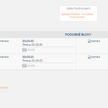
Vaše hodnocení:
Nejste přihlášeni - nemůžete
hodnotit blok
PODOB
20x20-3S
:
ře bloků
Profile 20x20-3S
IPT
Profily
20x20-2S
: