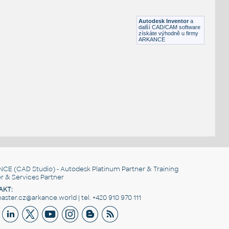
Profile 20x20-1S
IPT
Profily
Autodesk Inventor
a
další CAD/CAM software
získáte výhodně u firmy
ARKANCE
NCE
(CAD Studio) - Autodesk Platinum Partner & Training
r & Services Partner
AKT:
ster.cz@arkance.world | tel. +420 910 970 111