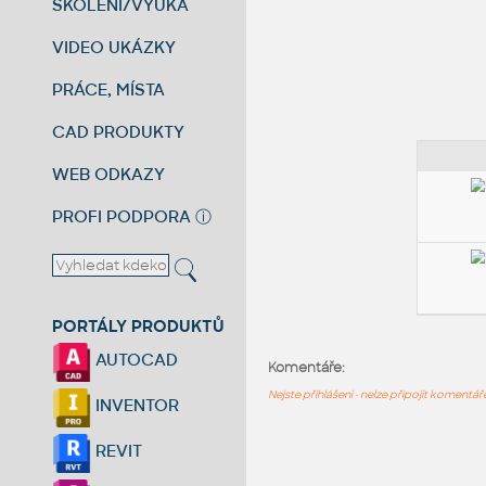
ŠKOLENÍ/VÝUKA
VIDEO UKÁZKY
PRÁCE, MÍSTA
CAD PRODUKTY
WEB ODKAZY
PROFI PODPORA
ⓘ
PORTÁLY PRODUKTŮ
AUTOCAD
Komentáře:
Nejste přihlášeni - nelze připojit komentá
INVENTOR
REVIT