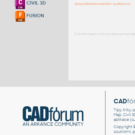
CIVIL 3D
Dosud žádné komentáře - buďte první
FUSION
CAD download: knihovna rodina symbol detai
CAD
fó
Tipy, triky
Map, Civil 
aplikace (
Copyright 
soukromí, 