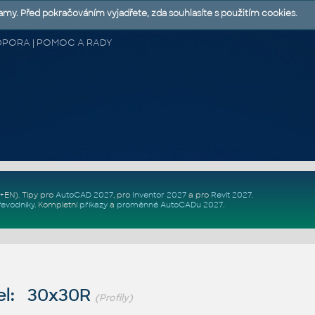
lamy. Před pokračováním vyjadřete, zda souhlasíte s použitím cookies.
 PODPORA | POMOC A RADY
Z+EN)
. Tipy pro
AutoCAD 2027
, pro
Inventor 2027
a pro
Revit 2027
.
řevodníky
.
Kompletní
příkazy
a
proměnné AutoCADu 2027
.
el: 30x30R
(Profily)