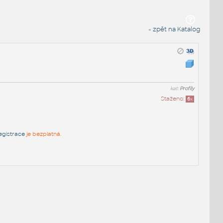
« zpět na Katalog
kat:
Profily
Staženo:
6
x
egistrace
je bezplatná.