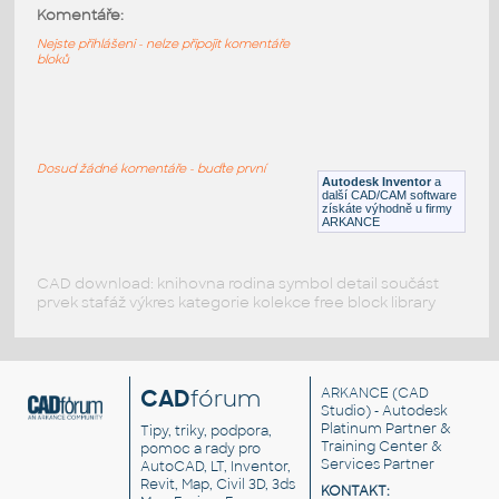
20x20-2S
:
Komentáře:
Profile 20x20-2S
Nejste přihlášeni - nelze připojit komentáře
bloků
IPT
Profily
20x20-1S
:
Profile 20x20-1S
Dosud žádné komentáře - buďte první
Autodesk Inventor
a
IPT
Profily
další CAD/CAM software
získáte výhodně u firmy
ARKANCE
CAD download: knihovna rodina symbol detail součást
prvek stafáž výkres kategorie kolekce free block library
CAD
fórum
ARKANCE
(CAD
Studio) - Autodesk
Platinum Partner &
Tipy, triky, podpora,
Training Center &
pomoc a rady pro
Services Partner
AutoCAD, LT, Inventor,
Revit, Map, Civil 3D, 3ds
KONTAKT: