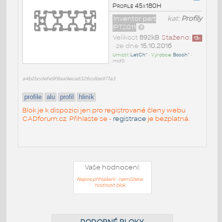
Profile 45x180H
Inventor part
kat:
Profily
IPT2011
Velikost
892kB
Staženo:
13
x
• ze dne
15.10.2016
Umístil:
LatCh^
• Výrobce:
Bosch^
•
md5:
a4b2bcdefe9f8aa9eca6326cdba977a3
profile
alu
profil
hliník
Blok je k dispozici jen pro registrované členy webu
CADforum.cz. Přihlaste se -
registrace
je bezplatná.
Vaše hodnocení:
Nejste přihlášeni - nemůžete
hodnotit blok