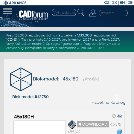
CZ
|
SK
|
EN
|
DE
Přes 123.000 registrovaných u nás, celkem
1.130.000
registrovaných
(CZ+EN)
. Tipy pro
AutoCAD 2027
, pro
Inventor 2027
a pro
Revit 2027
.
Nový
Kalkulátor nosníků
,
Spirograf generátor
a
Regresní křivky
v sekci
Převodníky
.
Kompletní
příkazy
a
proměnné AutoCADu 2027
.
Blok-model: 45x180H
(Profily)
Blok-model #13750
« zpět na Katalog
45x180H
◄ DOWNLOAD
45x18
0H.ipt