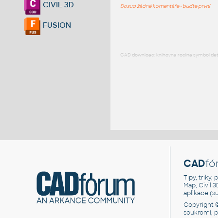
CIVIL 3D
Dosud žádné komentáře - buďte první
FUSION
CAD download: knihovna rodina symbol detai
CAD
fó
Tipy, triky
Map, Civil 
aplikace (
Copyright 
soukromí, 