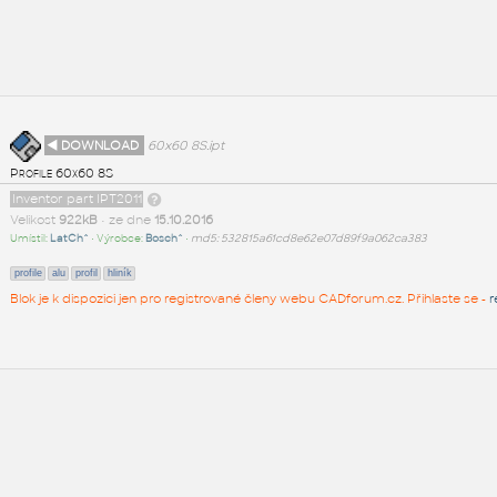
◄ DOWNLOAD
60x60 8S.ipt
Profile 60x60 8S
Inventor part IPT2011
Velikost
922kB
• ze dne
15.10.2016
Umístil:
LatCh^
• Výrobce:
Bosch^
•
md5: 532815a61cd8e62e07d89f9a062ca383
profile
alu
profil
hliník
Blok je k dispozici jen pro registrované členy webu CADforum.cz. Přihlaste se -
r