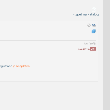
« zpět na Katalog
kat:
Profily
Staženo:
26
x
egistrace
je bezplatná.