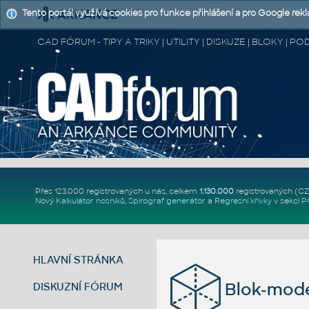
Tento portál využívá cookies pro funkce přihlášení a pro Google rek
CAD FÓRUM - TIPY A TRIKY | UTILITY | DISKUZE | BLOKY |
Přes 123.000 registrovaných u nás, celkem
1.130.000
registrovaných (C
Nový
Kalkulátor nosníků
,
Spirograf generátor
a
Regresní křivky
v sekci
P
HLAVNÍ STRÁNKA
Blok-mode
DISKUZNÍ FÓRUM