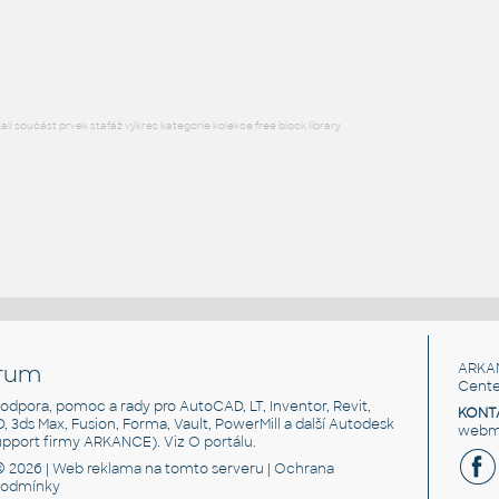
Profile 20x20-2S
IPT
Profily
l součást prvek stafáž výkres kategorie kolekce free block library
rum
ARKA
Cente
, podpora, pomoc a rady pro AutoCAD, LT, Inventor, Revit,
KONT
3D, 3ds Max, Fusion, Forma, Vault, PowerMill a další Autodesk
webma
support firmy ARKANCE). Viz
O portálu
.
© 2026 |
Web reklama
na tomto serveru |
Ochrana
podmínky