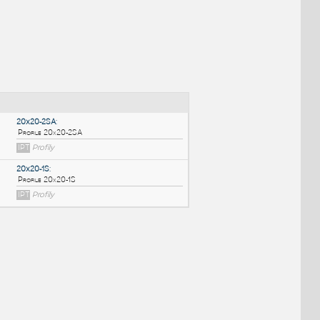
NÉ BLOKY
:
20x20-2SA
:
Profile 20x20-2SA
IPT
Profily
20x20-1S
: