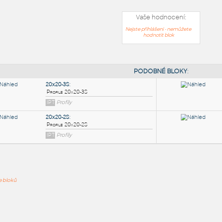
Vaše hodnocení:
Nejste přihlášeni - nemůžete
hodnotit blok
PODOB
20x20-3S
:
ře bloků
Profile 20x20-3S
IPT
Profily
20x20-2S
: