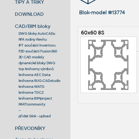
TIPY A TRIKY
Blok-model #13774
DOWNLOAD
CAD/BIM bloky
60x60 8S
DWG bloky AutoCADu
RFA rodiny Revitu
IPT součásti Inventoru
F3D součásti Fusion360
3D CAD modely
dynamické bloky DWG
top knihovny výrobců
knihovna AEC Data
knihovna RUG-CADstudio
knihovna WATG
knihovna TDCZ
knihovna BIMproject
PARTcommunity
--
přidat blok - upload
PŘEVODNÍKY