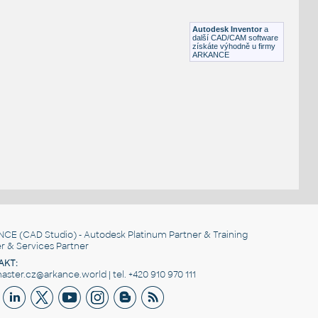
Profile 20x20-1S
IPT
Profily
Autodesk Inventor
a
další CAD/CAM software
získáte výhodně u firmy
ARKANCE
NCE
(CAD Studio) - Autodesk Platinum Partner & Training
r & Services Partner
AKT:
ster.cz@arkance.world | tel. +420 910 970 111