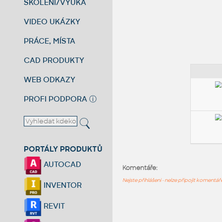
ŠKOLENÍ/VÝUKA
VIDEO UKÁZKY
PRÁCE, MÍSTA
CAD PRODUKTY
WEB ODKAZY
PROFI PODPORA
ⓘ
PORTÁLY PRODUKTŮ
AUTOCAD
Komentáře:
Nejste přihlášeni - nelze připojit komentá
INVENTOR
REVIT