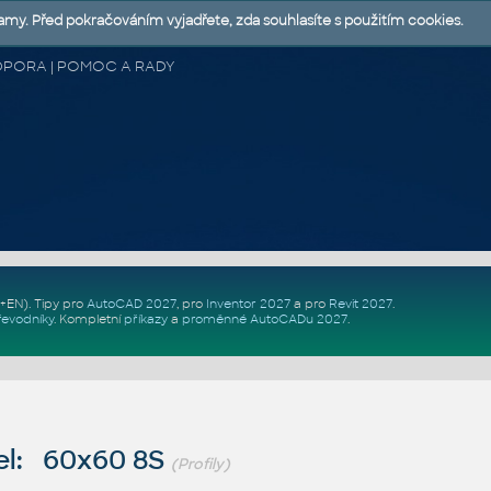
lamy. Před pokračováním vyjadřete, zda souhlasíte s použitím cookies.
 PODPORA | POMOC A RADY
Z+EN)
. Tipy pro
AutoCAD 2027
, pro
Inventor 2027
a pro
Revit 2027
.
řevodníky
.
Kompletní
příkazy
a
proměnné AutoCADu 2027
.
l: 60x60 8S
(Profily)