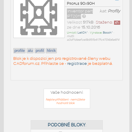
Profile 90x90H
Inventor part
kat:
Profily
IPT2011
Velikost
517kB
•
Staženo:
47
x
ze dne
15.10.2016
Umístil:
LatCh^
• Výrobce:
Bosch^
•
md5:
a3df1deefce9b95fb417fc4704b6e6f4
profile
alu
profil
hliník
Blok je k dispozici jen pro registrované členy webu
CADforum.cz. Přihlaste se -
registrace
je bezplatná.
Vaše hodnocení:
Nejste přihlášeni - nemůžete
hodnotit blok