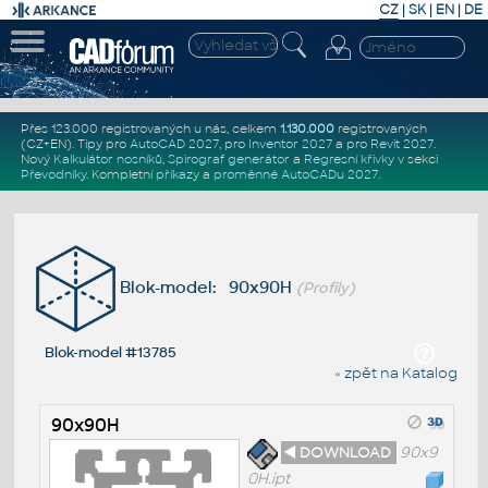
CZ
|
SK
|
EN
|
DE
Přes 123.000 registrovaných u nás, celkem
1.130.000
registrovaných
(CZ+EN)
. Tipy pro
AutoCAD 2027
, pro
Inventor 2027
a pro
Revit 2027
.
Nový
Kalkulátor nosníků
,
Spirograf generátor
a
Regresní křivky
v sekci
Převodníky
.
Kompletní
příkazy
a
proměnné AutoCADu 2027
.
Blok-model: 90x90H
(Profily)
Blok-model #13785
« zpět na Katalog
90x90H
◄ DOWNLOAD
90x9
0H.ipt