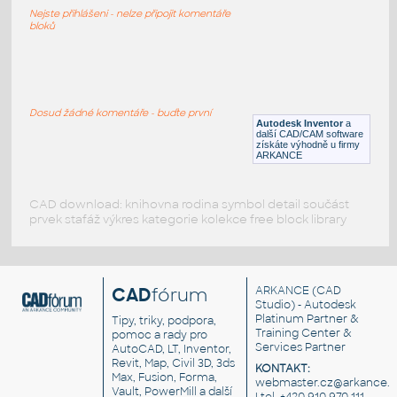
Profile 20x20-2S
Nejste přihlášeni - nelze připojit komentáře
IPT
Profily
bloků
20x20-1S
:
Profile 20x20-1S
Dosud žádné komentáře - buďte první
Autodesk Inventor
a
IPT
Profily
další CAD/CAM software
získáte výhodně u firmy
ARKANCE
CAD download: knihovna rodina symbol detail součást
prvek stafáž výkres kategorie kolekce free block library
CAD
fórum
ARKANCE
(CAD
Studio) - Autodesk
Platinum Partner &
Tipy, triky, podpora,
Training Center &
pomoc a rady pro
Services Partner
AutoCAD, LT, Inventor,
Revit, Map, Civil 3D, 3ds
KONTAKT:
Max, Fusion, Forma,
webmaster.cz@arkance.w
Vault, PowerMill a další