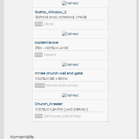
PODOBNÉ BLOKY
:
Gothic_Window_2
:
Gotické okno, historické, vitráže
RFA
Okna
kostelní lavice
:
Pew - kostelní lavice
RFA
Sezení
mr.lee church wall and gate
:
Komentáře: