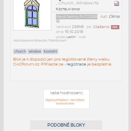
_Church_Window.rfa
Kostelní okno
Revit family RVT2008
kat:
Okna
Velikost
236kB
• ze
Staženo:
299
x
dne
15.10.2016
Umístil:
LatCh^
•
md5:
480c6da4a041581ed19c779845b34ef1
church
window
kostelní
Blok je k dispozici jen pro registrované členy webu
CADforum.cz. Přihlaste se -
registrace
je bezplatná.
Vaše hodnocení:
Nejste přihlášeni - nemůžete
hodnotit blok