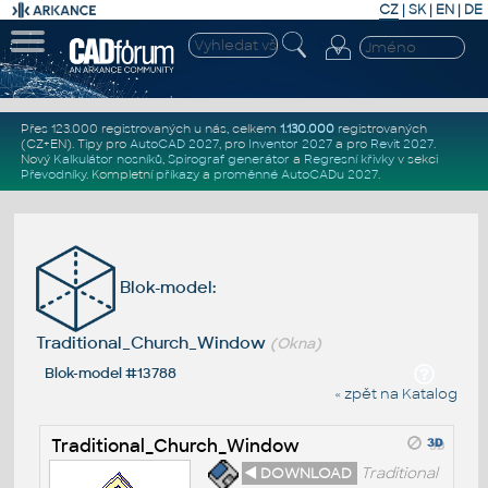
CZ
|
SK
|
EN
|
DE
Přes 123.000 registrovaných u nás, celkem
1.130.000
registrovaných
(CZ+EN)
. Tipy pro
AutoCAD 2027
, pro
Inventor 2027
a pro
Revit 2027
.
Nový
Kalkulátor nosníků
,
Spirograf generátor
a
Regresní křivky
v sekci
Převodníky
.
Kompletní
příkazy
a
proměnné AutoCADu 2027
.
Blok-model:
Traditional_Church_Window
(Okna)
Blok-model #13788
« zpět na Katalog
Traditional_Church_Window
◄ DOWNLOAD
Traditional