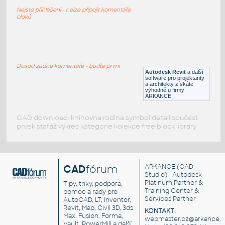
Kostelní zeď a brána
Nejste přihlášeni - nelze připojit komentáře
DWG
Konstrukční prvky
bloků
Church_Kneeler
:
Kostelní klekátko (jako zábradlí)
Dosud žádné komentáře - buďte první
Autodesk Revit
a další
RFA
Zařizovací předměty
software pro projektanty
a architekty získáte
výhodně u firmy
ARKANCE
CAD download: knihovna rodina symbol detail součást
prvek stafáž výkres kategorie kolekce free block library
CAD
fórum
ARKANCE
(CAD
Studio) - Autodesk
Platinum Partner &
Tipy, triky, podpora,
Training Center &
pomoc a rady pro
Services Partner
AutoCAD, LT, Inventor,
Revit, Map, Civil 3D, 3ds
KONTAKT:
Max, Fusion, Forma,
webmaster.cz@arkance.w
Vault, PowerMill a další