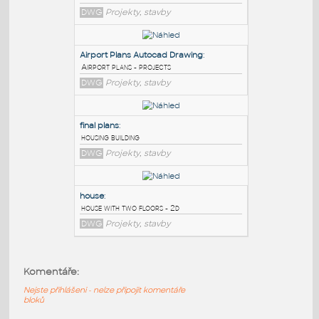
PODOBNÉ BLOKY
:
house plan@22
:
projects
DWG
Projekty, stavby
Airport Plans Autocad Drawing
:
Airport plans - projects
DWG
Projekty, stavby
final plans
:
Komentáře:
housing building
Nejste přihlášeni - nelze připojit komentáře
DWG
Projekty, stavby
bloků