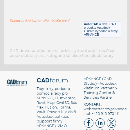
house
:
house with two floors - 2d
Dosud žádné komentáře - buďte první
DWG
Projekty, stavby
AutoCAD
a další CAD
produkty Autodesk
získáte výhodně u firmy
ARKANCE
CAD download: knihovna rodina symbol detail součást
prvek stafáž výkres kategorie kolekce free block library
CAD
fórum
ARKANCE
(CAD
Studio) - Autodesk
Platinum Partner &
Tipy, triky, podpora,
Training Center &
pomoc a rady pro
Services Partner
AutoCAD, LT, Inventor,
Revit, Map, Civil 3D, 3ds
KONTAKT:
Max, Fusion, Forma,
webmaster.cz@arkance.w
Vault, PowerMill a další
| tel. +420 910 970 111
Autodesk aplikace
(support firmy
ARKANCE). Viz
O