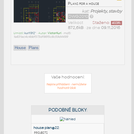
Plans for a house
kat:
Projekty, stavby
DWG2010
Velikost
Staženo:
40235
x
872,6kB
• ze dne
09.11.2016
Umístil:
kuri1312^
• Autor:
VictorKuri
•
md5:
1a831ac4c4bbf573df8615c8c59d4499
House
Plans
Vaše hodnocení:
Nejste přihlášeni - nemůžete
hodnotit blok