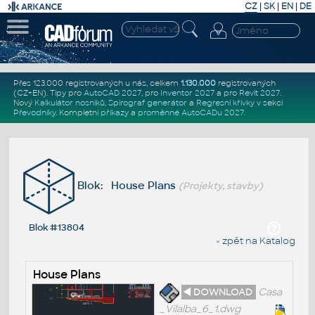
CZ
|
SK
|
EN
|
DE
Přes 123.000 registrovaných u nás, celkem
1.130.000
registrovaných
(CZ+EN)
. Tipy pro
AutoCAD 2027
, pro
Inventor 2027
a pro
Revit 2027
.
Nový
Kalkulátor nosníků
,
Spirograf generátor
a
Regresní křivky
v sekci
Převodníky
.
Kompletní
příkazy
a
proměnné AutoCADu 2027
.
Blok: House Plans
(Projekty, stavby)
Blok #13804
« zpět na Katalog
House Plans
◄ DOWNLOAD
Casa
_Vilalba_6_1.dwg