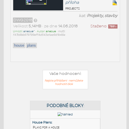
příloha
projects
kat:
Projekty, stavby
DWG2018
Velikost
5,14MB
• ze dne
14.06.2018
Staženo:
7881
x
Umístil:
anesue^
• Autor:
anesue
•
md5:
f47b9bb979799eff4d543e1ae9d1b48a
house
plans
Vaše hodnocení:
Nejste přihlášeni - nemůžete
hodnotit blok