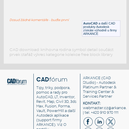
house
:
house with two floors - 2d
Dosud žádné komentáře - buďte první
DWG
Projekty, stavby
AutoCAD
a další CAD
produkty Autodesk
získáte výhodně u firmy
ARKANCE
CAD download: knihovna rodina symbol detail součást
prvek stafáž výkres kategorie kolekce free block library
CAD
fórum
ARKANCE
(CAD
Studio) - Autodesk
Platinum Partner &
Tipy, triky, podpora,
Training Center &
pomoc a rady pro
Services Partner
AutoCAD, LT, Inventor,
Revit, Map, Civil 3D, 3ds
KONTAKT:
Max, Fusion, Forma,
webmaster.cz@arkance.w
Vault, PowerMill a další
| tel. +420 910 970 111
Autodesk aplikace
(support firmy
ARKANCE). Viz
O