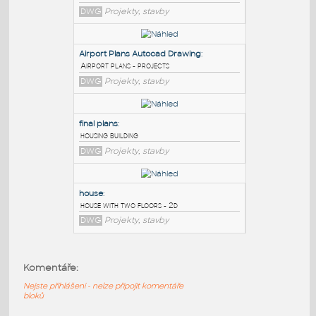
PODOBNÉ BLOKY
:
House Plans
:
Plans for a house
DWG
Projekty, stavby
Airport Plans Autocad Drawing
:
Airport plans - projects
DWG
Projekty, stavby
final plans
:
Komentáře:
housing building
Nejste přihlášeni - nelze připojit komentáře
DWG
Projekty, stavby
bloků