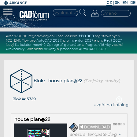
CZ
|
SK
|
EN
|
DE
Přes 123.000 registrovaných u nás, celkem
1.130.000
registrovaných
(CZ+EN)
. Tipy pro
AutoCAD 2027
, pro
Inventor 2027
a pro
Revit 2027
.
Nový
Kalkulátor nosníků
,
Spirograf generátor
a
Regresní křivky
v sekci
Převodníky
.
Kompletní
příkazy
a
proměnné AutoCADu 2027
.
Blok: house plan@22
(Projekty, stavby)
Blok #15729
« zpět na Katalog
house plan@22
◄ DOWNLOAD
anesue_template.dwg
+