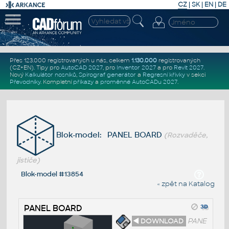
CZ
|
SK
|
EN
|
DE
Přes 123.000 registrovaných u nás, celkem
1.130.000
registrovaných
(CZ+EN)
. Tipy pro
AutoCAD 2027
, pro
Inventor 2027
a pro
Revit 2027
.
Nový
Kalkulátor nosníků
,
Spirograf generátor
a
Regresní křivky
v sekci
Převodníky
.
Kompletní
příkazy
a
proměnné AutoCADu 2027
.
Blok-model: PANEL BOARD
(Rozvaděče,
jističe)
Blok-model #13854
« zpět na Katalog
PANEL BOARD
◄ DOWNLOAD
PANE