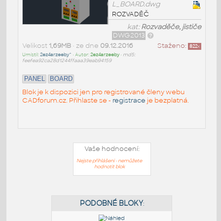
L_BOARD.dwg
ROZVADĚČ
kat:
Rozvaděče, jističe
DWG2013
Velikost
1,69MB
• ze dne
09.12.2016
Staženo:
822
x
Umístil:
2ez4arzeeby^
• Autor:
2ez4arzeeby
•
md5:
feefea92ca28d1244ffaaa39eab94159
PANEL
BOARD
Blok je k dispozici jen pro registrované členy webu
CADforum.cz. Přihlaste se -
registrace
je bezplatná.
Vaše hodnocení:
Nejste přihlášeni - nemůžete
hodnotit blok