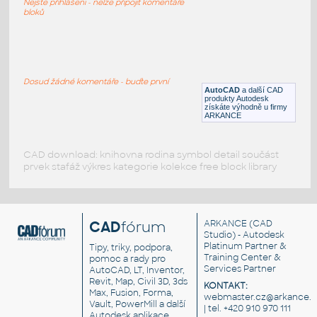
Nejste přihlášeni - nelze připojit komentáře
DWG
Rozvaděče, jističe
bloků
electric panels
:
Elektrické rozvaděče
Dosud žádné komentáře - buďte první
AutoCAD
a další CAD
DWG
Rozvaděče, jističe
produkty Autodesk
získáte výhodně u firmy
ARKANCE
CAD download: knihovna rodina symbol detail součást
prvek stafáž výkres kategorie kolekce free block library
CAD
fórum
ARKANCE
(CAD
Studio) - Autodesk
Platinum Partner &
Tipy, triky, podpora,
Training Center &
pomoc a rady pro
Services Partner
AutoCAD, LT, Inventor,
Revit, Map, Civil 3D, 3ds
KONTAKT:
Max, Fusion, Forma,
webmaster.cz@arkance.w
Vault, PowerMill a další
| tel. +420 910 970 111
Autodesk aplikace